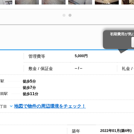
初期費用が気
管理費等
5,000円
敷金 / 保証金
礼金 /
-- / --
5
町駅
徒歩
分
7
徒歩
分
11
園前駅
徒歩
分
地図で物件の周辺環境をチェック！
丁目
築年
2022年01月(築4年)