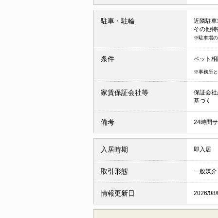
駐車・駐輪
近隣駐車場 
その他特
※駐車場の
条件
ペット相
※事務所と
家賃保証会社等
保証会社
基づく
備考
24時間サ
入居時期
即入居
取引形態
一般媒介
情報更新日
2026/08/