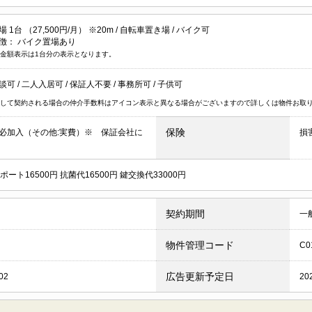
1台 （27,500円/月） ※20m /
自転車置き場
/
バイク可
徴：
バイク置場あり
金額表示は1台分の表示となります。
談可
/
二人入居可
/
保証人不要
/
事務所可
/
子供可
して契約される場合の仲介手数料はアイコン表示と異なる場合がございますので詳しくは物件お取
保険
必加入（その他:実費）※ 保証会社に
損
ポート16500円 抗菌代16500円 鍵交換代33000円
契約期間
一
物件管理コード
C0
広告更新予定日
02
20