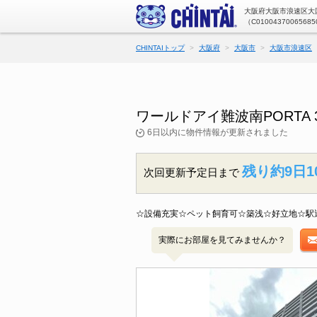
大阪府大阪市浪速区大国
（C01004370065685
CHINTAIトップ
大阪府
大阪市
大阪市浪速区
ワールドアイ難波南PORT
6日以内に物件情報が更新されました
残り約9日1
次回更新予定日まで
☆設備充実☆ペット飼育可☆築浅☆好立地☆駅
実際にお部屋を見てみませんか？