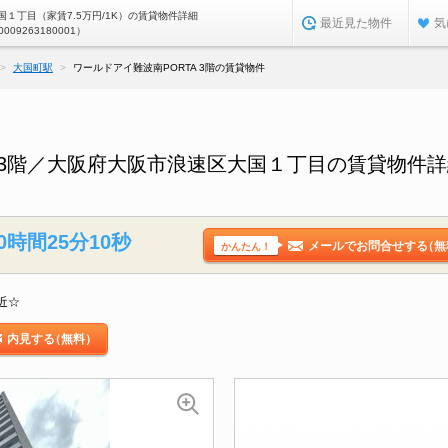
１丁目（家賃7.5万円/1K）の賃貸物件詳細
最近見た物件
気
0009263180001）
大国町駅
ワールドアイ難波南PORTA 3階の賃貸物件
A 3階／大阪府大阪市浪速区大国１丁目の賃貸物件
0時間25分9秒
メールでお問合せする
（無
かんたん！
近☆
内見する
（無料）