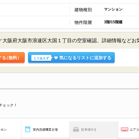
建物種別
マンション
物件階層
3階/15階建
3階／大阪府大阪市浪速区大国１丁目の空室確認、詳細情報など
する
（無料）
気になるリストに追加する
とりあえず
チェック！
ーホン
室内洗濯機置き場
駐車場付き
エア