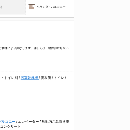
焚き
ベランダ・バルコニー
イプなど物件により異なります。詳しくは、物件お取り扱い
ス・トイレ別
/
浴室乾燥機
/
脱衣所
/
トイレ
/
バルコニー
/
エレベーター
/
敷地内ごみ置き場
年コンクリート