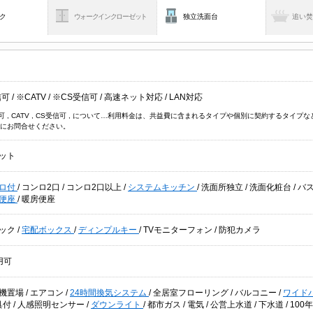
ク
ウォークインクローゼット
独立洗面台
追い
信可
/
※CATV
/
※CS受信可
/
高速ネット対応
/
LAN対応
信可 , CATV , CS受信可 , について…利用料金は、共益費に含まれるタイプや個別に契約するタ
にお問合せください。
ット
ロ付
/
コンロ2口
/
コンロ2口以上
/
システムキッチン
/
洗面所独立
/
洗面化粧台
/
バ
便座
/
暖房便座
ック
/
宅配ボックス
/
ディンプルキー
/
TVモニターフォン
/
防犯カメラ
用可
機置場
/
エアコン
/
24時間換気システム
/
全居室フローリング
/
バルコニー
/
ワイド
具付
/
人感照明センサー
/
ダウンライト
/
都市ガス
/
電気
/
公営上水道
/
下水道
/
100