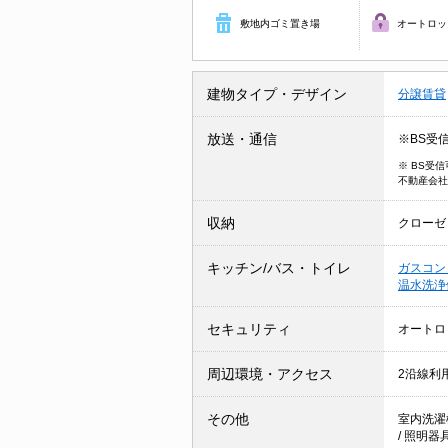
敷地内ゴミ置き場
オートロッ
建物タイプ・デザイン
分譲賃貸
放送・通信
※BS受
※ BS受
不動産会社
収納
クローゼ
キッチン/バス・トイレ
ガスコン
温水洗浄
セキュリティ
オートロ
周辺環境・アクセス
2沿線利
その他
室内洗濯
/
照明器