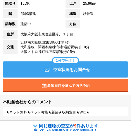
間取り
1LDK
広さ
25.96m²
階
2階/3階建
構造
鉄骨造
築年数
建築中
方位
住所
大阪府大阪市東住吉区今川１丁目
近鉄南大阪線/北田辺駅/徒歩7分
交通
大和路線・関西本線/東部市場前駅/徒歩10分
大阪メトロ谷町線/田辺駅/徒歩15分
1分で完了！
空室状況をお問合せ
希望日時を選んで内見予約
不動産会社からのコメント
★ネット無料★ペット可能★新築★収納豊富★WIC★
同じ建物の空室が
9
件あります
空いているお部屋をまとめてお問合せ！