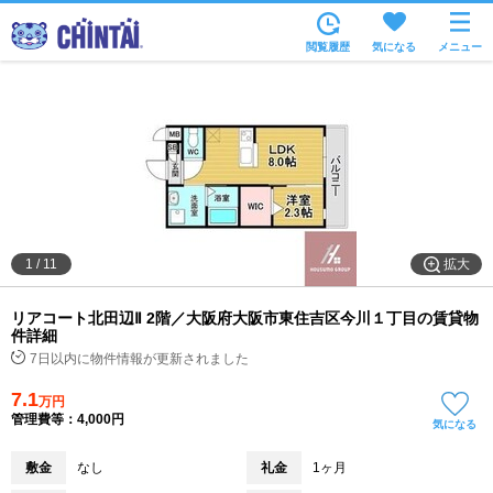
お部屋を探す
閲覧履歴
気になる
メニュー
沿線・駅から
住所から
家賃相場から
通勤通学時間から
物件特集から
拡大
1
/
11
不動産会社から
リアコート北田辺Ⅱ 2階／大阪府大阪市東住吉区今川１丁目の賃貸物
TOP
件詳細
7日以内に物件情報が更新されました
7.1
万円
管理費等：4,000円
気になる
敷金
なし
礼金
1ヶ月