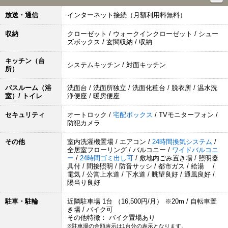
放送・通信
インターネット接続（月額利用料無料）
収納
クローゼット / ウォークインクローゼット / シュー
ズボックス / 玄関収納 / 収納
キッチン（台
システムキッチン / 対面キッチン
所）
バスルーム（浴
洗面台 / 洗面所独立 / 洗面化粧台 / 脱衣所 / 温水洗
室）/ トイレ
浄便座 / 暖房便座
セキュリティ
オートロック /
宅配ボックス
/ TVモニターフォン /
防犯カメラ
その他
室内洗濯機置場 / エアコン /
24時間換気システム
/
全居室フローリング / バルコニー /
ワイドバルコニ
ー
/
24時間ゴミ出し可
/ 敷地内ごみ置き場 / 照明器
具付 / 間接照明 / 防音サッシ / 都市ガス / 給湯 /
電気 / 公営上水道 / 下水道 / 眺望良好 / 通風良好 /
陽当り良好
駐車・駐輪
近隣駐車場 1台 （16,500円/月） ※20m / 自転車置
き場 / バイク可
その他特徴： バイク置場あり
※駐車場の金額表示は1台分の表示となります。