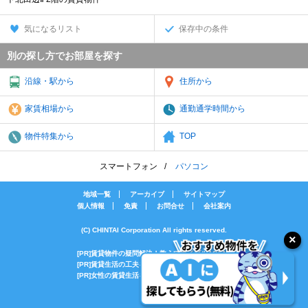
気になるリスト
保存中の条件
別の探し方でお部屋を探す
沿線・駅から
住所から
家賃相場から
通勤通学時間から
物件特集から
TOP
スマートフォン
パソコン
地域一覧
アーカイブ
サイトマップ
個人情報
免責
お問合せ
会社案内
(C) CHINTAI Corporation All rights reserved.
[PR]賃貸物件の疑問解決！教えてエイブルAGENT
[PR]賃貸生活の工夫を紹介！CHINTAI情報局
[PR]女性の賃貸生活を応援！Woman.CHINTAI