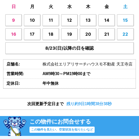
日
月
火
水
木
金
土
9
10
11
12
13
14
15
16
17
18
19
20
21
22
8/23(日)以降の日を確認
店舗名:
株式会社エリアリサーチハウスモ不動産 天王寺店
営業時間:
AM9時30～PM19時00まで
定休日:
年中無休
次回更新予定日まで
残り約9日1時間38分38秒
この物件にお問合せする
この物件を見たい、空室状況を知りたいなど