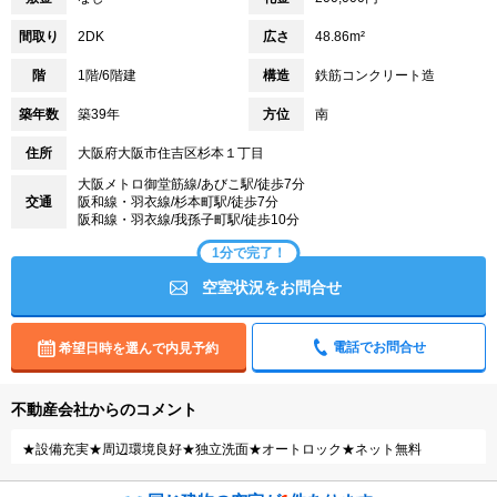
間取り
2DK
広さ
48.86m²
階
1階/6階建
構造
鉄筋コンクリート造
築年数
築39年
方位
南
住所
大阪府大阪市住吉区杉本１丁目
大阪メトロ御堂筋線/あびこ駅/徒歩7分
交通
阪和線・羽衣線/杉本町駅/徒歩7分
阪和線・羽衣線/我孫子町駅/徒歩10分
1分で完了！
空室状況をお問合せ
電話でお問合せ
希望日時を選んで内見予約
不動産会社からのコメント
★設備充実★周辺環境良好★独立洗面★オートロック★ネット無料