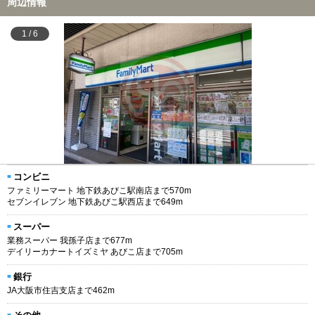
周辺情報
1
/
6
コンビニ
ファミリーマート 地下鉄あびこ駅南店まで570m
セブンイレブン 地下鉄あびこ駅西店まで649m
スーパー
業務スーパー 我孫子店まで677m
デイリーカナートイズミヤ あびこ店まで705m
銀行
JA大阪市住吉支店まで462m