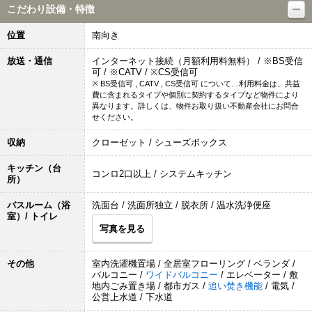
こだわり設備・特徴
位置
南向き
放送・通信
インターネット接続（月額利用料無料） / ※BS受信
可 / ※CATV / ※CS受信可
※ BS受信可 , CATV , CS受信可 について…利用料金は、共益
費に含まれるタイプや個別に契約するタイプなど物件により
異なります。詳しくは、物件お取り扱い不動産会社にお問合
せください。
収納
クローゼット / シューズボックス
キッチン（台
コンロ2口以上 / システムキッチン
所）
バスルーム（浴
洗面台 / 洗面所独立 / 脱衣所 / 温水洗浄便座
室）/ トイレ
写真を見る
その他
室内洗濯機置場 / 全居室フローリング / ベランダ /
バルコニー /
ワイドバルコニー
/ エレベーター / 敷
地内ごみ置き場 / 都市ガス /
追い焚き機能
/ 電気 /
公営上水道 / 下水道