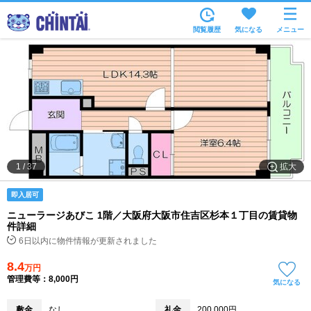
お部屋を探す
閲覧履歴
気になる
メニュー
沿線・駅から
住所から
家賃相場から
通勤通学時間から
物件特集から
拡大
1
/
37
不動産会社から
即入居可
TOP
ニューラージあびこ 1階／大阪府大阪市住吉区杉本１丁目の賃貸物
件詳細
6日以内に物件情報が更新されました
8.4
万円
管理費等：8,000円
気になる
敷金
なし
礼金
200,000円