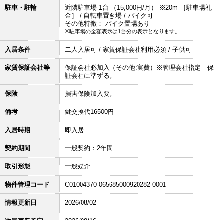
駐車・駐輪
近隣駐車場 1台 （15,000円/月） ※20m ［駐車場礼
金］ / 自転車置き場 / バイク可
その他特徴： バイク置場あり
※駐車場の金額表示は1台分の表示となります。
入居条件
二人入居可 / 家賃保証会社利用必須 / 子供可
家賃保証会社等
保証会社必加入（その他:実費）※管理会社指定 保
証会社に準ずる。
保険
損害保険加入要。
備考
鍵交換代16500円
入居時期
即入居
契約期間
一般契約：2年間
取引形態
一般媒介
物件管理コード
C01004370-065685000920282-0001
情報更新日
2026/08/02