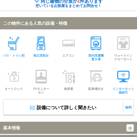
同じ建物の空室が
1
件あります
空いているお部屋をまとめてお問合せ！
この物件にある人気の設備・特徴
バス・トイレ別
独立洗面台
エアコン
室内洗濯機
ウォークイン
置き場
クローゼット
オートロック
TVモニター
角部屋
駐車場付き
インターネット
ホン
接続可
設備について詳しく聞きたい
無料
基本情報