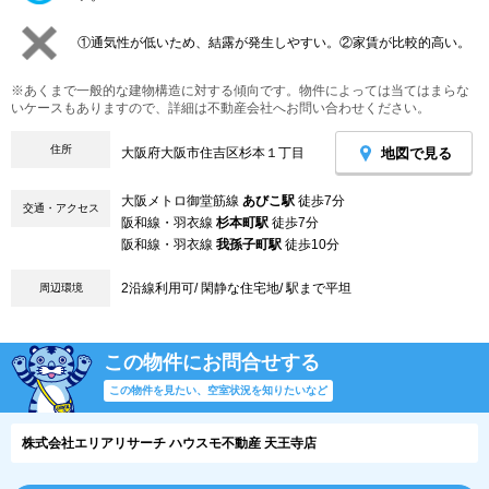
①通気性が低いため、結露が発生しやすい。②家賃が比較的高い。
※あくまで一般的な建物構造に対する傾向です。物件によっては当てはまらな
いケースもありますので、詳細は不動産会社へお問い合わせください。
住所
地図で見る
大阪府大阪市住吉区杉本１丁目
大阪メトロ御堂筋線
あびこ駅
徒歩7分
交通・アクセス
阪和線・羽衣線
杉本町駅
徒歩7分
阪和線・羽衣線
我孫子町駅
徒歩10分
2沿線利用可/ 閑静な住宅地/ 駅まで平坦
周辺環境
この物件にお問合せする
この物件を見たい、空室状況を知りたいなど
株式会社エリアリサーチ ハウスモ不動産 天王寺店