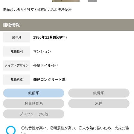
洗面台 / 洗面所独立 / 脱衣所 / 温水洗浄便座
建物情報
1986年12月(築39年)
築年月
マンション
建物種別
外壁タイル張り
タイプ・デザイン
鉄筋コンクリート造
建物構造
鉄筋系
鉄骨系
軽量鉄骨系
木造
ブロック・その他
①防音性が高い。②耐震性が高い。③火や熱に強いため、火災に強
い。