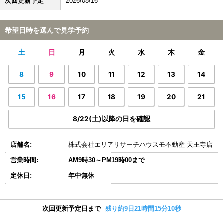
次回更新予定
2026/08/16
希望日時を選んで見学予約
土
日
月
火
水
木
金
8
9
10
11
12
13
14
15
16
17
18
19
20
21
8/22(土)以降の日を確認
店舗名:
株式会社エリアリサーチハウスモ不動産 天王寺店
営業時間:
AM9時30～PM19時00まで
定休日:
年中無休
次回更新予定日まで
残り約9日21時間15分10秒