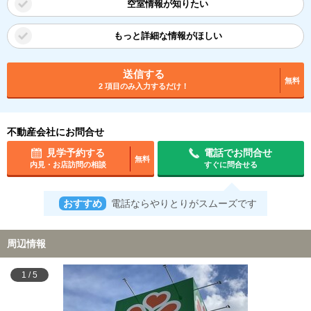
空室情報が知りたい
もっと詳細な情報がほしい
送信する
無料
2 項目のみ入力するだけ！
不動産会社にお問合せ
見学予約する
電話でお問合せ
無料
内見・お店訪問の相談
すぐに問合せる
おすすめ
電話ならやりとりがスムーズです
周辺情報
1
/
5