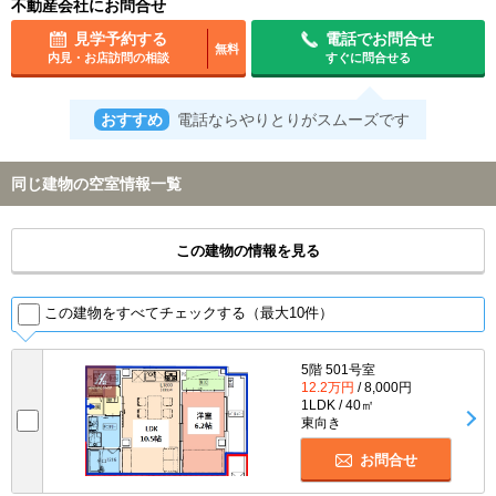
不動産会社にお問合せ
見学予約する
電話でお問合せ
無料
内見・お店訪問の相談
すぐに問合せる
おすすめ
電話ならやりとりがスムーズです
同じ建物の空室情報一覧
この建物の情報を見る
この建物をすべてチェックする（最大10件）
5階 501号室
12.2万円
/ 8,000円
1LDK / 40㎡
東向き
お問合せ