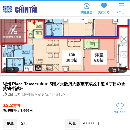
お部屋を探す
閲覧履歴
気になる
メニュー
沿線・駅から
住所から
家賃相場から
通勤通学時間から
物件特集から
拡大
1
/
36
不動産会社から
紀州 Place Tamatsukuri 5階／大阪府大阪市東成区中道４丁目の賃
TOP
貸物件詳細
2日以内に物件情報が更新されました
12.2
万円
管理費等：8,000円
気になる
敷金
なし
礼金
200,000円