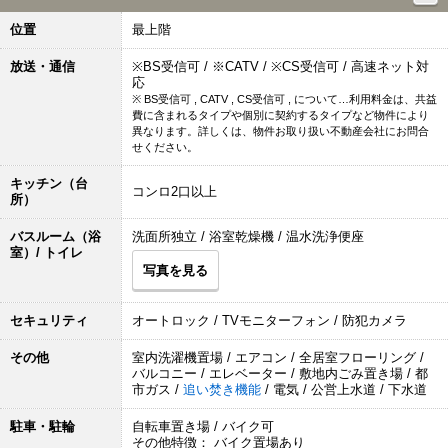
位置
最上階
放送・通信
※BS受信可 / ※CATV / ※CS受信可 / 高速ネット対
応
※ BS受信可 , CATV , CS受信可 , について…利用料金は、共益
費に含まれるタイプや個別に契約するタイプなど物件により
異なります。詳しくは、物件お取り扱い不動産会社にお問合
せください。
キッチン（台
コンロ2口以上
所）
バスルーム（浴
洗面所独立 / 浴室乾燥機 / 温水洗浄便座
室）/ トイレ
写真を見る
セキュリティ
オートロック / TVモニターフォン / 防犯カメラ
その他
室内洗濯機置場 / エアコン / 全居室フローリング /
バルコニー / エレベーター / 敷地内ごみ置き場 / 都
市ガス /
追い焚き機能
/ 電気 / 公営上水道 / 下水道
駐車・駐輪
自転車置き場 / バイク可
その他特徴： バイク置場あり