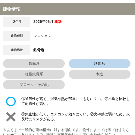
建物情報
2026年05月
新築
築年月
マンション
建物種別
鉄骨造
建物構造
鉄筋系
鉄骨系
軽量鉄骨系
木造
ブロック・その他
①通気性が高く、湿気や熱が部屋にこもりにくい。②木造と比較し
て耐震性が高い。
①気密性が低く、エアコンが効きにくい。②火や熱に弱いため、火
災時にリスクがある。
※あくまで一般的な建物構造に対する傾向です。物件によっては当てはまらな
いケースもありますので、詳細は不動産会社へお問い合わせください。