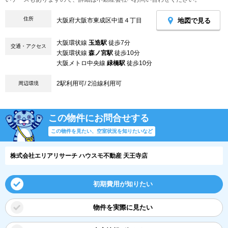
住所
地図で見る
大阪府大阪市東成区中道４丁目
大阪環状線
玉造駅
徒歩7分
交通・アクセス
大阪環状線
森ノ宮駅
徒歩10分
大阪メトロ中央線
緑橋駅
徒歩10分
2駅利用可/ 2沿線利用可
周辺環境
この物件にお問合せする
この物件を見たい、空室状況を知りたいなど
株式会社エリアリサーチ ハウスモ不動産 天王寺店
初期費用が知りたい
物件を実際に見たい