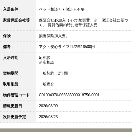
入居条件
ペット相談可 / 保証人不要
家賃保証会社等
保証会社必加入（その他:実費）※ 保証会社に基づ
く。 賃貸借契約時に連帯保証人要
保険
損害保険加入要。
備考
アクト安心ライフ24/2年16500円
入居時期
応相談
※応相談
契約期間
一般契約：2年間
取引形態
一般媒介
物件管理コード
C01004370-065685000918756-0001
情報更新日
2026/08/09
次回更新予定
2026/08/23