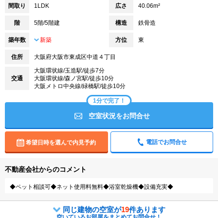
間取り
1LDK
広さ
40.06m²
階
5階/5階建
構造
鉄骨造
築年数
新築
方位
東
住所
大阪府大阪市東成区中道４丁目
大阪環状線/玉造駅/徒歩7分
交通
大阪環状線/森ノ宮駅/徒歩10分
大阪メトロ中央線/緑橋駅/徒歩10分
1分で完了！
空室状況をお問合せ
電話でお問合せ
希望日時を選んで内見予約
不動産会社からのコメント
◆ペット相談可◆ネット使用料無料◆浴室乾燥機◆設備充実◆
同じ建物の空室が
19
件あります
空いているお部屋をまとめてお問合せ！