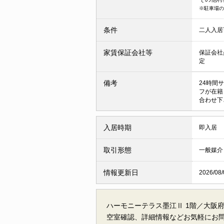
※駐車場の
条件
二人入
家賃保証会社等
保証会社
定
備考
24時間サ
フが在籍
合わせ下
入居時期
即入居
取引形態
一般媒介
情報更新日
2026/08/
ハーモニーテラス墨江Ⅱ 1階／大阪
空室確認、詳細情報などお気軽にお