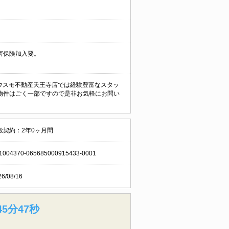
害保険加入要。
額) ハウスモ不動産天王寺店では経験豊富なスタッ
物件はごく一部ですので是非お気軽にお問い
般契約：2年0ヶ月間
1004370-065685000915433-0001
26/08/16
5分46秒