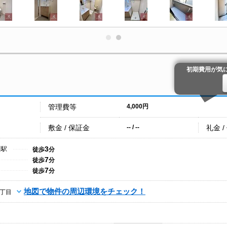
初期費用が気
管理費等
4,000円
敷金 / 保証金
礼金 /
-- / --
3
川駅
徒歩
分
7
徒歩
分
7
徒歩
分
地図で物件の周辺環境をチェック！
丁目