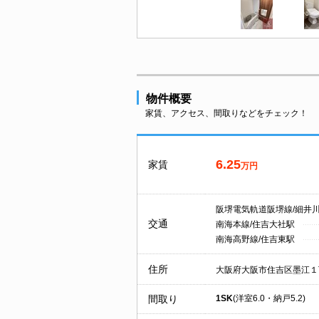
物件概要
家賃、アクセス、間取りなどをチェック！
6.25
家賃
万円
阪堺電気軌道阪堺線/細井
交通
南海本線/住吉大社駅
南海高野線/住吉東駅
住所
大阪府大阪市住吉区墨江１
間取り
1SK
(洋室6.0・納戸5.2)