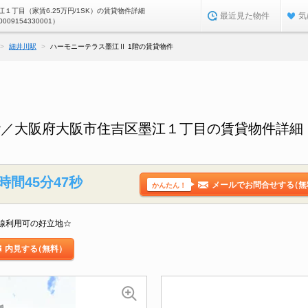
１丁目（家賃6.25万円/1SK）の賃貸物件詳細
最近見た物件
気
0009154330001）
細井川駅
ハーモニーテラス墨江Ⅱ 1階の賃貸物件
階／大阪府大阪市住吉区墨江１丁目の賃貸物件詳細
時間45分46秒
メールでお問合せする
（無
かんたん！
線利用可の好立地☆
内見する
（無料）