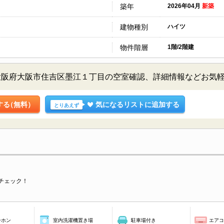
築年
2026年04月
新築
建物種別
ハイツ
物件階層
1階/2階建
大阪府大阪市住吉区墨江１丁目の空室確認、詳細情報などお気
する
（無料）
気になるリストに追加する
とりあえず
チェック！
ーホン
室内洗濯機置き場
駐車場付き
エア