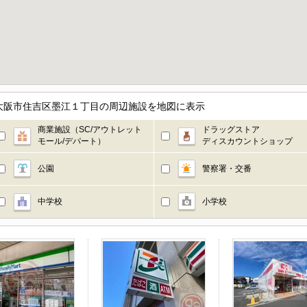
大阪市住吉区墨江１丁目の周辺施設を地図に表示
商業施設（SC/アウトレット
ドラッグストア
モール/デパート）
ディスカウントショップ
公園
警察署・交番
中学校
小学校