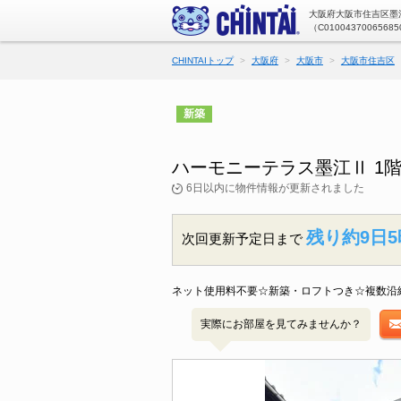
大阪府大阪市住吉区墨江
（C01004370065685
CHINTAIトップ
大阪府
大阪市
大阪市住吉区
新築
ハーモニーテラス墨江Ⅱ 1
6日以内に物件情報が更新されました
残り約9日5
次回更新予定日まで
ネット使用料不要☆新築・ロフトつき☆複数沿
実際にお部屋を見てみませんか？