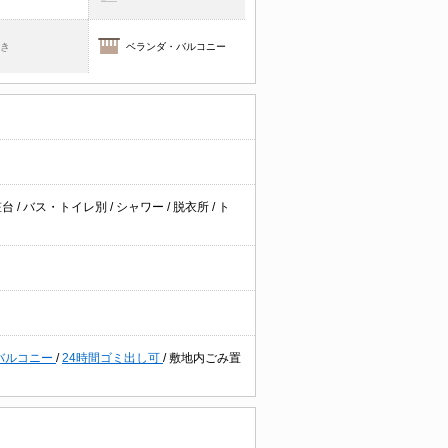
焚き
ベランダ・バルコニー
粧台
/
バス・トイレ別
/
シャワー
/
脱衣所
/
ト
バルコニー
/
24時間ゴミ出し可
/
敷地内ごみ置