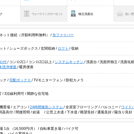
ク
ウォークインクローゼット
独立洗面台
追い
ネット接続（月額利用料無料）
/
光ファイバー
ット
/
シューズボックス
/
玄関収納
/
ロフト
/
収納
ロ付
/
コンロ2口
/
コンロ2口以上
/
システムキッチン
/
洗面台
/
洗面所独立
/
洗面化
水洗浄便座
/
暖房便座
ック
/
宅配ボックス
/
TVモニターフォン
/
防犯カメラ
可
/
3沿線利用可
/
閑静な住宅地
機置場
/
エアコン
/
24時間換気システム
/
全居室フローリング
/
バルコニー
/
ワイド
明器具付
/
間接照明
/
給湯
/
公営上水道
/
下水道
/
眺望良好
/
通風良好
/
陽当り良好
1台 （16,500円/月） /
自転車置き場
/
バイク可
徴：
バイク置場あり