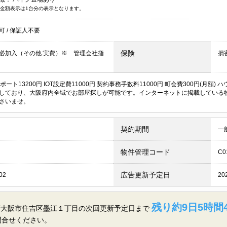
金額表示は1台分の表示となります。
居可
/
保証人不要
保険
必加入（その他:実費）※ 管理会社指
損
ポート13200円 IOT設定費11000円 契約事務手数料11000円 町会費300円(月
しており、大阪府内全域でお部屋探しが可能です。インターネットに掲載している
さいませ。
契約期間
一
物件管理コード
C0
広告更新予定日
02
20
残り約9日5時間4
府大阪市住吉区墨江１丁目の
次回更新予定日まで
問合せください。