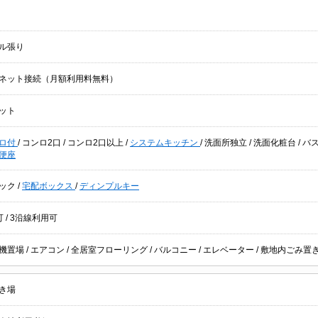
ル張り
ネット接続（月額利用料無料）
ット
ロ付
/
コンロ2口
/
コンロ2口以上
/
システムキッチン
/
洗面所独立
/
洗面化粧台
/
バ
便座
ック
/
宅配ボックス
/
ディンプルキー
可
/
3沿線利用可
機置場
/
エアコン
/
全居室フローリング
/
バルコニー
/
エレベーター
/
敷地内ごみ置
き場