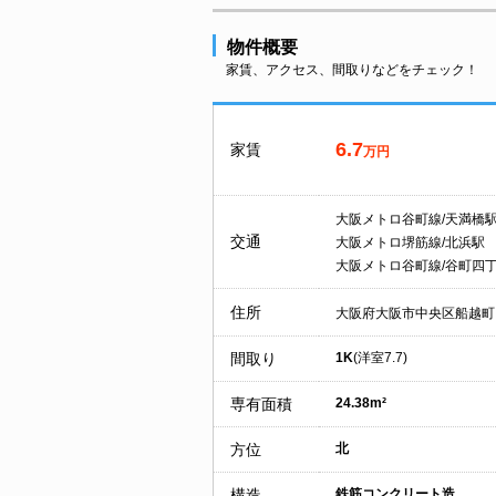
物件概要
家賃、アクセス、間取りなどをチェック！
6.7
家賃
万円
大阪メトロ谷町線/天満橋
交通
大阪メトロ堺筋線/北浜駅
大阪メトロ谷町線/谷町四
住所
大阪府大阪市中央区船越町
間取り
1K
(洋室7.7)
専有面積
24.38m²
方位
北
構造
鉄筋コンクリート造