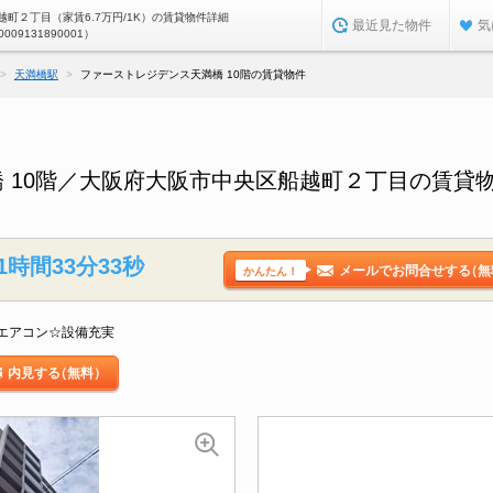
町２丁目（家賃6.7万円/1K）の賃貸物件詳細
最近見た物件
気
0009131890001）
天満橋駅
ファーストレジデンス天満橋 10階の賃貸物件
 10階／大阪府大阪市中央区船越町２丁目の賃貸
1時間33分32秒
メールでお問合せする
（無
かんたん！
エアコン☆設備充実
内見する
（無料）