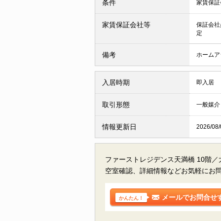
条件
家賃保証
家賃保証会社等
保証会社
定
備考
ホームアシ
入居時期
即入居
取引形態
一般媒介
情報更新日
2026/08/
ファーストレジデンス天満橋 10階
空室確認、詳細情報などお気軽にお
メールでお問合せ
かんたん！