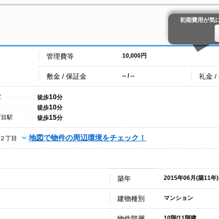
初期費用が気
管理費等
10,000円
敷金 / 保証金
礼金 /
-- / --
10
駅
徒歩
分
10
徒歩
分
15
丁目駅
徒歩
分
地図で物件の周辺環境をチェック！
２丁目
築年
2015年06月(築11年)
建物種別
マンション
物件階層
10階/11階建