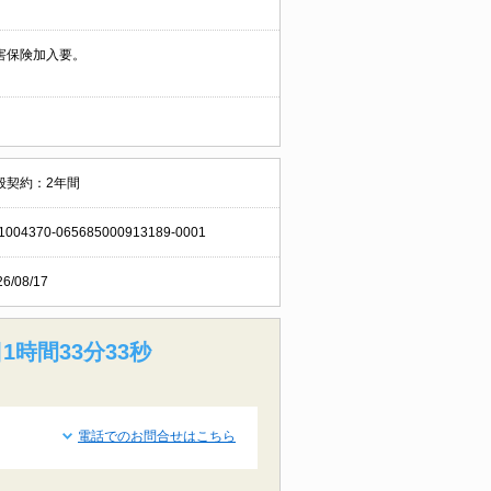
害保険加入要。
般契約：2年間
1004370-065685000913189-0001
26/08/17
1時間33分32秒
電話でのお問合せはこちら