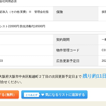
会社利用必須
保険
必加入（その他:実費）※ 管理会社指
損
スト22000円 防虫消毒代16500円
契約期間
一
物件管理コード
C0
広告更新予定日
03
20
残り約11日
／大阪府大阪市中央区船越町２丁目の
次回更新予定日まで
問合せください。
する
（無料）
気になるリストに追加する
とりあえず