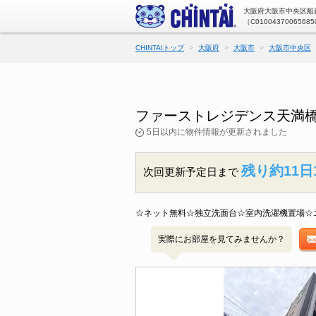
大阪府大阪市中央区船越
（C01004370065685
CHINTAIトップ
大阪府
大阪市
大阪市中央区
ファーストレジデンス天満橋
5日以内に物件情報が更新されました
残り約11日
次回更新予定日まで
☆ネット無料☆独立洗面台☆室内洗濯機置場☆
実際にお部屋を見てみませんか？