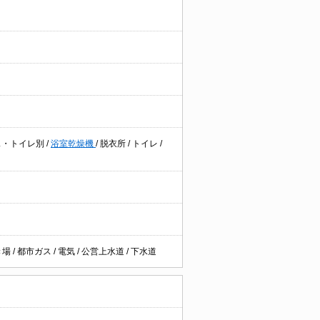
ス・トイレ別
/
浴室乾燥機
/
脱衣所
/
トイレ
/
き場
/
都市ガス
/
電気
/
公営上水道
/
下水道