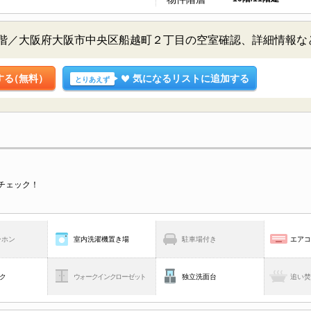
0階／大阪府大阪市中央区船越町２丁目の空室確認、詳細情報
する
（無料）
気になるリストに追加する
とりあえず
チェック！
ーホン
室内洗濯機置き場
駐車場付き
エア
ク
ウォークインクローゼット
独立洗面台
追い