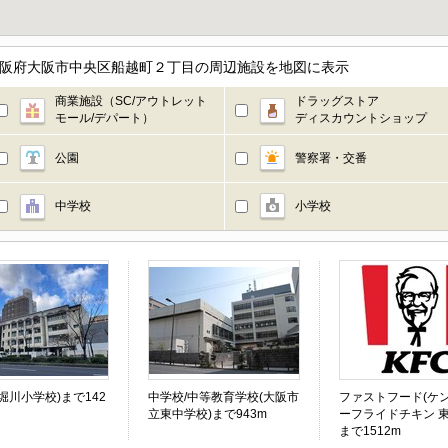
大阪府大阪市中央区船越町２丁目の周辺施設を地図に表示
商業施設（SC/アウトレット
ドラッグストア
モール/デパート）
ディスカウントショップ
公園
警察署・交番
中学校
小学校
堀川小学校)まで142
中学校/中等教育学校(大阪市
ファストフード(ケ
立東中学校)まで943m
ーフライドチキン 東
まで1512m