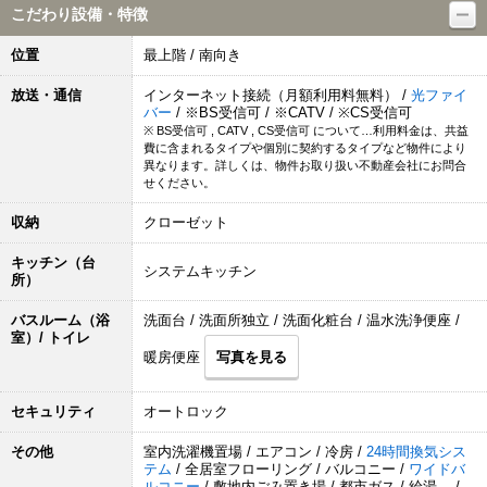
こだわり設備・特徴
位置
最上階 / 南向き
放送・通信
インターネット接続（月額利用料無料） /
光ファイ
バー
/ ※BS受信可 / ※CATV / ※CS受信可
※ BS受信可 , CATV , CS受信可 について…利用料金は、共益
費に含まれるタイプや個別に契約するタイプなど物件により
異なります。詳しくは、物件お取り扱い不動産会社にお問合
せください。
収納
クローゼット
キッチン（台
システムキッチン
所）
バスルーム（浴
洗面台 / 洗面所独立 / 洗面化粧台 / 温水洗浄便座 /
室）/ トイレ
暖房便座
写真を見る
セキュリティ
オートロック
その他
室内洗濯機置場 / エアコン / 冷房 /
24時間換気シス
テム
/ 全居室フローリング / バルコニー /
ワイドバ
ルコニー
/ 敷地内ごみ置き場 / 都市ガス / 給湯 /