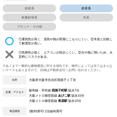
鉄筋系
鉄骨系
軽量鉄骨系
木造
ブロック・その他
①通気性が高く、湿気や熱が部屋にこもりにくい。②木造と比較し
て耐震性が高い。
①気密性が低く、エアコンが効きにくい。②火や熱に弱いため、火
災時にリスクがある。
※あくまで一般的な建物構造に対する傾向です。物件によっては当てはまらな
いケースもありますので、詳細は不動産会社へお問い合わせください。
大阪府大阪市住吉区我孫子１丁目
住所
阪和線・羽衣線
我孫子町駅
徒歩7分
交通・アクセス
大阪メトロ御堂筋線
あびこ駅
徒歩10分
大阪メトロ御堂筋線
長居駅
徒歩10分
2駅利用可/ 2沿線利用可
周辺環境