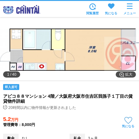
お部屋を探す
閲覧履歴
気になる
メニュー
沿線・駅から
住所から
家賃相場から
通勤通学時間から
物件特集から
拡大
1
/
40
不動産会社から
即入居可
TOP
アビコ８８マンション 4階／大阪府大阪市住吉区我孫子１丁目の賃
貸物件詳細
20時間以内に物件情報が更新されました
5.2
万円
管理費等：8,000円
気になる
敷金
なし
礼金
1ヶ月