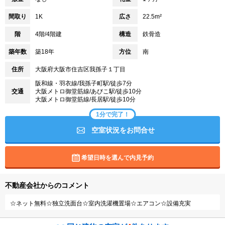
間取り
1K
広さ
22.5m²
階
4階/4階建
構造
鉄骨造
築年数
築18年
方位
南
住所
大阪府大阪市住吉区我孫子１丁目
阪和線・羽衣線/我孫子町駅/徒歩7分
交通
大阪メトロ御堂筋線/あびこ駅/徒歩10分
大阪メトロ御堂筋線/長居駅/徒歩10分
1分で完了！
空室状況をお問合せ
希望日時を選んで内見予約
不動産会社からのコメント
☆ネット無料☆独立洗面台☆室内洗濯機置場☆エアコン☆設備充実