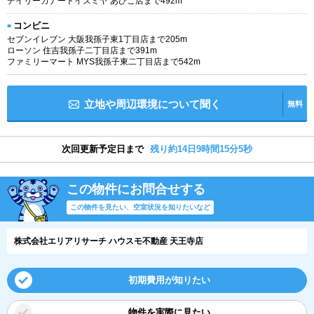
デイリーカナートイズミヤ あびこ店まで492m
コンビニ
セブンイレブン 大阪我孫子東1丁目店まで205m
ローソン 住吉我孫子二丁目店まで391m
ファミリーマート MYS我孫子東二丁目店まで542m
立地や周辺環境について聞く
無料
次回更新予定日まで
残り約14日9時間15分4秒
この物件にお問合せする
この物件を見たい、空室状況を知りたいなど
株式会社エリアリサーチ ハウスモ不動産 天王寺店
初期費用が知りたい
物件を実際に見たい