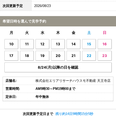
次回更新予定
2026/08/23
希望日時を選んで見学予約
月
火
水
木
金
土
日
10
11
12
13
14
15
16
17
18
19
20
21
22
23
8/24(月)以降の日を確認
店舗名:
株式会社エリアリサーチハウスモ不動産 天王寺店
営業時間:
AM9時30～PM19時00まで
定休日:
年中無休
次回更新予定日まで
残り約14日9時間15分4秒