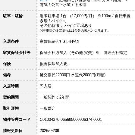
電気 / 公営上水道 / 下水道
駐車・駐輪
近隣駐車場 1台 （17,000円/月） ※100m / 自転車置
き場 / バイク可
その他特徴： バイク置場あり
※駐車場の金額表示は1台分の表示となります。
入居条件
家賃保証会社利用必須
家賃保証会社等
保証会社必加入（その他:実費）※ 管理会社指定
保険
損害保険加入要。
備考
鍵交換代22000円 水道代2000円(月額)
入居時期
即入居
契約期間
一般契約：2年間
取引形態
一般媒介
物件管理コード
C01004370-065685000906374-0001
情報更新日
2026/08/09