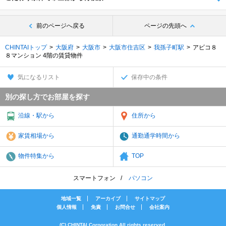
前のページへ戻る
ページの先頭へ
CHINTAIトップ
大阪府
大阪市
大阪市住吉区
我孫子町駅
アビコ８
８マンション 4階の賃貸物件
気になるリスト
保存中の条件
別の探し方でお部屋を探す
沿線・駅から
住所から
家賃相場から
通勤通学時間から
物件特集から
TOP
スマートフォン
パソコン
地域一覧
アーカイブ
サイトマップ
個人情報
免責
お問合せ
会社案内
(C) CHINTAI Corporation All rights reserved.