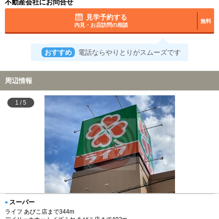
不動産会社にお問合せ
見学予約する
無料
内見・お店訪問の相談
おすすめ
電話ならやりとりがスムーズです
周辺情報
1
/
5
スーパー
ライフ あびこ店まで344m