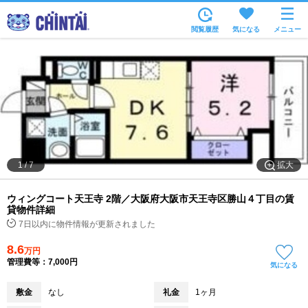
お部屋を探す
閲覧履歴
気になる
メニュー
沿線・駅から
住所から
家賃相場から
通勤通学時間から
物件特集から
拡大
1
/
7
不動産会社から
ウィングコート天王寺 2階／大阪府大阪市天王寺区勝山４丁目の賃
TOP
貸物件詳細
7日以内に物件情報が更新されました
8.6
万円
管理費等：7,000円
気になる
敷金
なし
礼金
1ヶ月