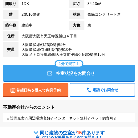
間取り
1DK
広さ
34.13m²
階
2階/10階建
構造
鉄筋コンクリート造
築年数
建築中
方位
東
住所
大阪府大阪市天王寺区勝山４丁目
大阪環状線/桃谷駅/徒歩5分
交通
大阪環状線/寺田町駅/徒歩10分
大阪メトロ谷町線/四天王寺前夕陽ケ丘駅/徒歩15分
1分で完了！
空室状況をお問合せ
電話でお問合せ
希望日時を選んで内見予約
不動産会社からのコメント
☆設備充実☆周辺環境良好☆インターネット無料☆ペット飼育可☆
同じ建物の空室が
15
件あります
空いているお部屋をまとめてお問合せ！