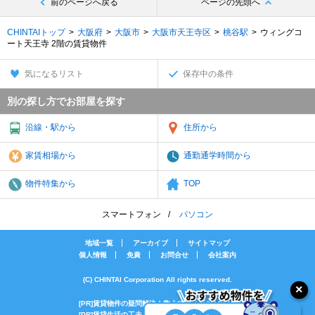
前のページへ戻る
ページの先頭へ
CHINTAIトップ
大阪府
大阪市
大阪市天王寺区
桃谷駅
ウィングコ
ート天王寺 2階の賃貸物件
気になるリスト
保存中の条件
別の探し方でお部屋を探す
沿線・駅から
住所から
家賃相場から
通勤通学時間から
物件特集から
TOP
スマートフォン
パソコン
地域一覧
アーカイブ
サイトマップ
個人情報
免責
お問合せ
会社案内
(C) CHINTAI Corporation All rights reserved.
[PR]賃貸物件の疑問解決！教えてエイブルAGENT
[PR]賃貸生活の工夫を紹介！CHINTAI情報局