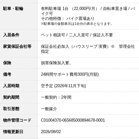
駐車・駐輪
有料駐車場 1台 （22,000円/月） / 自転車置き場 / バ
イク可
その他特徴： バイク置場あり
※駐車場の金額表示は1台分の表示となります。
入居条件
ペット相談可 / 二人入居可 / 保証人不要
家賃保証会社等
保証会社必加入（ハウスリーブ:実費）※ 管理会社
指定
保険
損害保険加入要。
備考
24時間サポート費用300円(月額)
入居時期
空予定 (2026年11月下旬)
契約期間
一般契約：2年間
取引形態
一般媒介
物件管理コード
C01004370-065685000894678-0001
情報更新日
2026/08/02