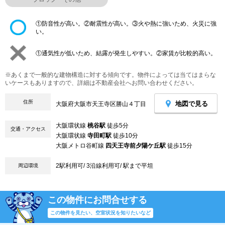
①防音性が高い。②耐震性が高い。③火や熱に強いため、火災に強
い。
①通気性が低いため、結露が発生しやすい。②家賃が比較的高い。
※あくまで一般的な建物構造に対する傾向です。物件によっては当てはまらな
いケースもありますので、詳細は不動産会社へお問い合わせください。
住所
地図で見る
大阪府大阪市天王寺区勝山４丁目
大阪環状線
桃谷駅
徒歩5分
交通・アクセス
大阪環状線
寺田町駅
徒歩10分
大阪メトロ谷町線
四天王寺前夕陽ケ丘駅
徒歩15分
2駅利用可/ 3沿線利用可/ 駅まで平坦
周辺環境
この物件にお問合せする
この物件を見たい、空室状況を知りたいなど