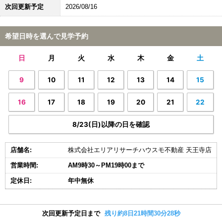
次回更新予定
2026/08/16
希望日時を選んで見学予約
日
月
火
水
木
金
土
9
10
11
12
13
14
15
16
17
18
19
20
21
22
8/23(日)以降の日を確認
店舗名:
株式会社エリアリサーチハウスモ不動産 天王寺店
営業時間:
AM9時30～PM19時00まで
定休日:
年中無休
次回更新予定日まで
残り約8日21時間30分28秒