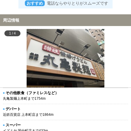
おすすめ
電話ならやりとりがスムーズです
周辺情報
1
/
4
その他飲食（ファミレスなど）
丸亀製麺上本町まで1754m
デパート
近鉄百貨店 上本町店まで1864m
スーパー
イズミヤ 国分町店まで433m