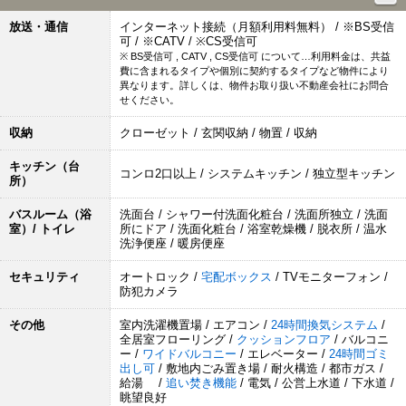
放送・通信
インターネット接続（月額利用料無料） / ※BS受信
可 / ※CATV / ※CS受信可
※ BS受信可 , CATV , CS受信可 について…利用料金は、共益
費に含まれるタイプや個別に契約するタイプなど物件により
異なります。詳しくは、物件お取り扱い不動産会社にお問合
せください。
収納
クローゼット / 玄関収納 / 物置 / 収納
キッチン（台
コンロ2口以上 / システムキッチン / 独立型キッチン
所）
バスルーム（浴
洗面台 / シャワー付洗面化粧台 / 洗面所独立 / 洗面
室）/ トイレ
所にドア / 洗面化粧台 / 浴室乾燥機 / 脱衣所 / 温水
洗浄便座 / 暖房便座
セキュリティ
オートロック /
宅配ボックス
/ TVモニターフォン /
防犯カメラ
その他
室内洗濯機置場 / エアコン /
24時間換気システム
/
全居室フローリング /
クッションフロア
/ バルコニ
ー /
ワイドバルコニー
/ エレベーター /
24時間ゴミ
出し可
/ 敷地内ごみ置き場 / 耐火構造 / 都市ガス /
給湯 /
追い焚き機能
/ 電気 / 公営上水道 / 下水道 /
眺望良好