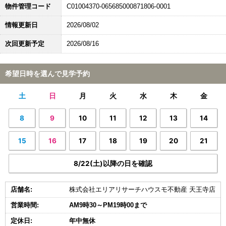
物件管理コード
C01004370-065685000871806-0001
情報更新日
2026/08/02
次回更新予定
2026/08/16
希望日時を選んで見学予約
土
日
月
火
水
木
金
8
9
10
11
12
13
14
15
16
17
18
19
20
21
8/22(土)以降の日を確認
店舗名:
株式会社エリアリサーチハウスモ不動産 天王寺店
営業時間:
AM9時30～PM19時00まで
定休日:
年中無休