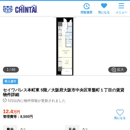
お部屋を探す
閲覧履歴
気になる
メニュー
沿線・駅から
住所から
家賃相場から
通勤通学時間から
物件特集から
拡大
1
/
40
不動産会社から
即入居可
TOP
セイワパレス本町東 5階／大阪府大阪市中央区常盤町１丁目の賃貸
物件詳細
5日以内に物件情報が更新されました
12.4
万円
管理費等：8,500円
気になる
敷金
なし
礼金
なし