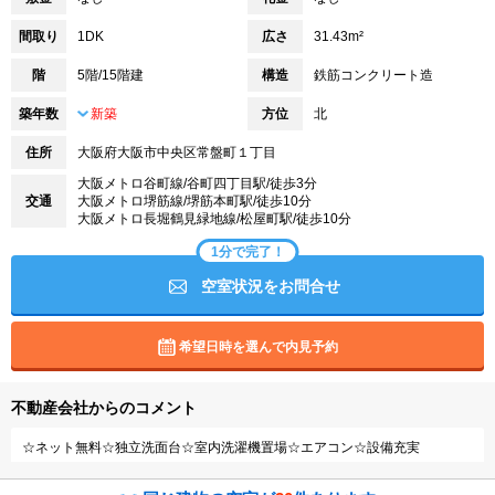
間取り
1DK
広さ
31.43m²
階
5階/15階建
構造
鉄筋コンクリート造
築年数
新築
方位
北
住所
大阪府大阪市中央区常盤町１丁目
大阪メトロ谷町線/谷町四丁目駅/徒歩3分
交通
大阪メトロ堺筋線/堺筋本町駅/徒歩10分
大阪メトロ長堀鶴見緑地線/松屋町駅/徒歩10分
1分で完了！
空室状況をお問合せ
希望日時を選んで内見予約
不動産会社からのコメント
☆ネット無料☆独立洗面台☆室内洗濯機置場☆エアコン☆設備充実