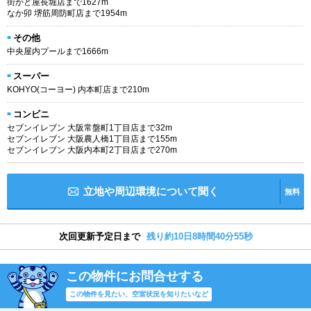
街かど屋長堀店まで1627m
なか卯 堺筋周防町店まで1954m
その他
中央屋内プールまで1666m
スーパー
KOHYO(コーヨー) 内本町店まで210m
コンビニ
セブンイレブン 大阪常盤町1丁目店まで32m
セブンイレブン 大阪農人橋1丁目店まで155m
セブンイレブン 大阪内本町2丁目店まで270m
立地や周辺環境について聞く
無料
次回更新予定日まで
残り約10日8時間40分55秒
この物件にお問合せする
この物件を見たい、空室状況を知りたいなど