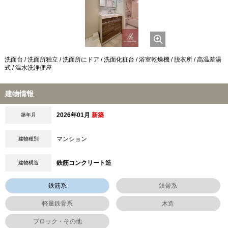
洗面台 / 洗面所独立 / 洗面所にドア / 洗面化粧台 / 浴室乾燥機 / 脱衣所 / 高温差湯
式 / 温水洗浄便座
建物情報
2026年01月
新築
築年月
マンション
建物種別
鉄筋コンクリート造
建物構造
鉄筋系
鉄骨系
軽量鉄骨系
木造
ブロック・その他