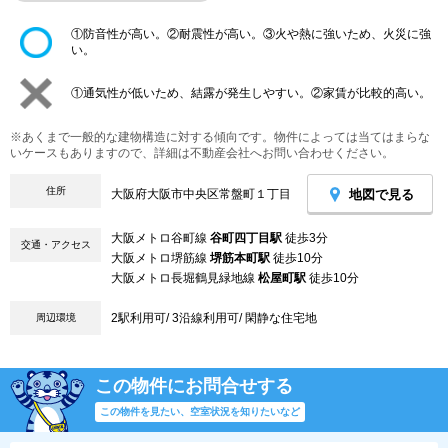
①防音性が高い。②耐震性が高い。③火や熱に強いため、火災に強
い。
①通気性が低いため、結露が発生しやすい。②家賃が比較的高い。
※あくまで一般的な建物構造に対する傾向です。物件によっては当てはまらな
いケースもありますので、詳細は不動産会社へお問い合わせください。
住所
地図で見る
大阪府大阪市中央区常盤町１丁目
大阪メトロ谷町線
谷町四丁目駅
徒歩3分
交通・アクセス
大阪メトロ堺筋線
堺筋本町駅
徒歩10分
大阪メトロ長堀鶴見緑地線
松屋町駅
徒歩10分
2駅利用可/ 3沿線利用可/ 閑静な住宅地
周辺環境
この物件にお問合せする
この物件を見たい、空室状況を知りたいなど