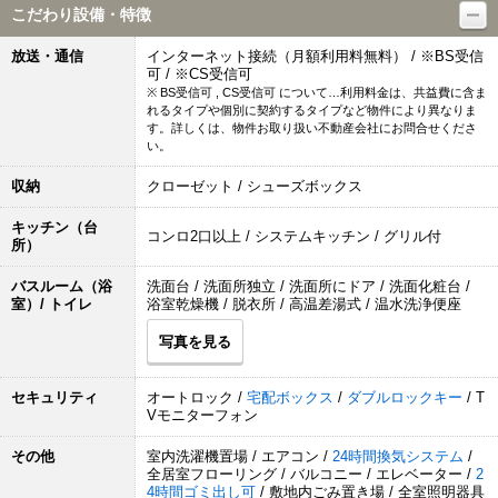
こだわり設備・特徴
放送・通信
インターネット接続（月額利用料無料） / ※BS受信
可 / ※CS受信可
※ BS受信可 , CS受信可 について…利用料金は、共益費に含ま
れるタイプや個別に契約するタイプなど物件により異なりま
す。詳しくは、物件お取り扱い不動産会社にお問合せくださ
い。
収納
クローゼット / シューズボックス
キッチン（台
コンロ2口以上 / システムキッチン / グリル付
所）
バスルーム（浴
洗面台 / 洗面所独立 / 洗面所にドア / 洗面化粧台 /
室）/ トイレ
浴室乾燥機 / 脱衣所 / 高温差湯式 / 温水洗浄便座
写真を見る
セキュリティ
オートロック /
宅配ボックス
/
ダブルロックキー
/ T
Vモニターフォン
その他
室内洗濯機置場 / エアコン /
24時間換気システム
/
全居室フローリング / バルコニー / エレベーター /
2
4時間ゴミ出し可
/ 敷地内ごみ置き場 / 全室照明器具