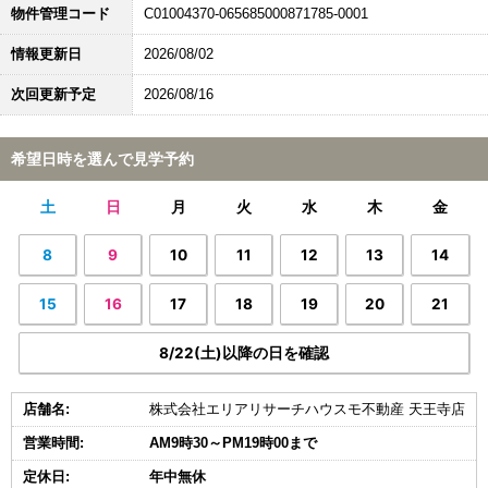
物件管理コード
C01004370-065685000871785-0001
情報更新日
2026/08/02
次回更新予定
2026/08/16
希望日時を選んで見学予約
土
日
月
火
水
木
金
8
9
10
11
12
13
14
15
16
17
18
19
20
21
8/22(土)以降の日を確認
店舗名:
株式会社エリアリサーチハウスモ不動産 天王寺店
営業時間:
AM9時30～PM19時00まで
定休日:
年中無休