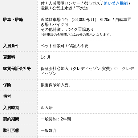
付 / 人感照明センサー / 都市ガス /
追い焚き機能
/
電気 / 公営上水道 / 下水道
駐車・駐輪
近隣駐車場 1台 （33,000円/月） ※20m / 自転車置
き場 / バイク可
その他特徴： バイク置場あり
※駐車場の金額表示は1台分の表示となります。
入居条件
ペット相談可 / 保証人不要
更新料
1ヶ月
家賃保証会社等
保証会社必加入（クレディセゾン:実費）※ クレデ
ィセゾン
保険
損害保険加入要。
備考
入居時期
即入居
契約期間
一般契約：2年間
取引形態
一般媒介