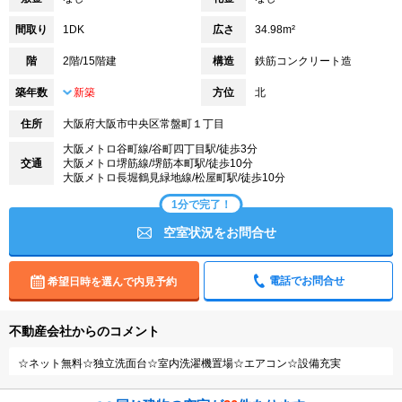
間取り
1DK
広さ
34.98m²
階
2階/15階建
構造
鉄筋コンクリート造
築年数
新築
方位
北
住所
大阪府大阪市中央区常盤町１丁目
大阪メトロ谷町線/谷町四丁目駅/徒歩3分
交通
大阪メトロ堺筋線/堺筋本町駅/徒歩10分
大阪メトロ長堀鶴見緑地線/松屋町駅/徒歩10分
1分で完了！
空室状況をお問合せ
電話でお問合せ
希望日時を選んで内見予約
不動産会社からのコメント
☆ネット無料☆独立洗面台☆室内洗濯機置場☆エアコン☆設備充実