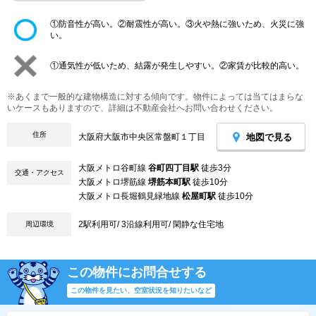
①防音性が高い。②耐震性が高い。③火や熱に強いため、火災に強
い。
①通気性が低いため、結露が発生しやすい。②家賃が比較的高い。
※あくまで一般的な建物構造に対する傾向です。物件によっては当てはまらな
いケースもありますので、詳細は不動産会社へお問い合わせください。
住所
地図で見る
大阪府大阪市中央区常盤町１丁目
大阪メトロ谷町線
谷町四丁目駅
徒歩3分
交通・アクセス
大阪メトロ堺筋線
堺筋本町駅
徒歩10分
大阪メトロ長堀鶴見緑地線
松屋町駅
徒歩10分
2駅利用可/ 3沿線利用可/ 閑静な住宅地
周辺環境
この物件にお問合せする
この物件を見たい、空室状況を知りたいなど