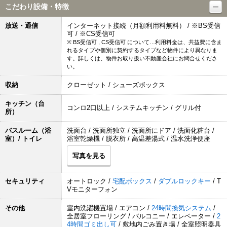
こだわり設備・特徴
放送・通信
インターネット接続（月額利用料無料） / ※BS受信
可 / ※CS受信可
※ BS受信可 , CS受信可 について…利用料金は、共益費に含ま
れるタイプや個別に契約するタイプなど物件により異なりま
す。詳しくは、物件お取り扱い不動産会社にお問合せくださ
い。
収納
クローゼット / シューズボックス
キッチン（台
コンロ2口以上 / システムキッチン / グリル付
所）
バスルーム（浴
洗面台 / 洗面所独立 / 洗面所にドア / 洗面化粧台 /
室）/ トイレ
浴室乾燥機 / 脱衣所 / 高温差湯式 / 温水洗浄便座
写真を見る
セキュリティ
オートロック /
宅配ボックス
/
ダブルロックキー
/ T
Vモニターフォン
その他
室内洗濯機置場 / エアコン /
24時間換気システム
/
全居室フローリング / バルコニー / エレベーター /
2
4時間ゴミ出し可
/ 敷地内ごみ置き場 / 全室照明器具