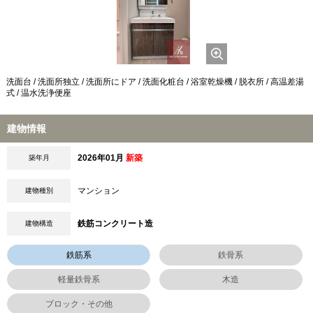
洗面台 / 洗面所独立 / 洗面所にドア / 洗面化粧台 / 浴室乾燥機 / 脱衣所 / 高温差湯
式 / 温水洗浄便座
建物情報
2026年01月
新築
築年月
マンション
建物種別
鉄筋コンクリート造
建物構造
鉄筋系
鉄骨系
軽量鉄骨系
木造
ブロック・その他