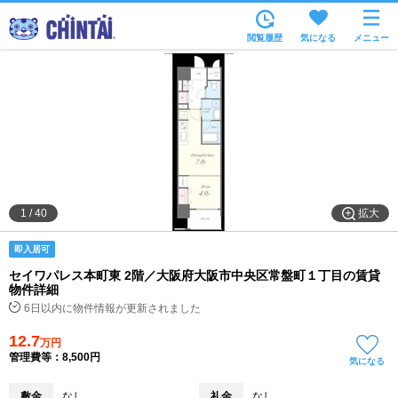
お部屋を探す
閲覧履歴
気になる
メニュー
沿線・駅から
住所から
家賃相場から
通勤通学時間から
物件特集から
拡大
1
/
40
不動産会社から
即入居可
TOP
セイワパレス本町東 2階／大阪府大阪市中央区常盤町１丁目の賃貸
物件詳細
6日以内に物件情報が更新されました
12.7
万円
管理費等：8,500円
気になる
敷金
なし
礼金
なし