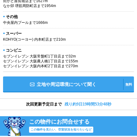
街かど屋長堀店まで1627m
なか卯 堺筋周防町店まで1954m
その他
中央屋内プールまで1666m
スーパー
KOHYO(コーヨー) 内本町店まで210m
コンビニ
セブンイレブン 大阪常盤町1丁目店まで32m
セブンイレブン 大阪農人橋1丁目店まで155m
セブンイレブン 大阪内本町2丁目店まで270m
立地や周辺環境について聞く
無料
次回更新予定日まで
残り約9日19時間53分48秒
この物件にお問合せする
この物件を見たい、空室状況を知りたいなど