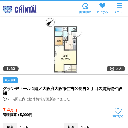
お部屋を探す
閲覧履歴
気になる
メニュー
沿線・駅から
住所から
家賃相場から
通勤通学時間から
物件特集から
拡大
1
/
52
不動産会社から
即入居可
TOP
グランディール 1階／大阪府大阪市住吉区長居３丁目の賃貸物件詳
細
21時間以内に物件情報が更新されました
7.4
万円
管理費等：5,000円
気になる
敷金
1ヶ月
礼金
1ヶ月