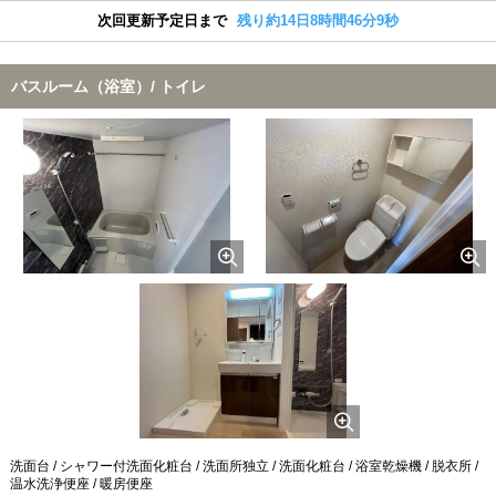
次回更新予定日まで
残り約14日8時間46分8秒
バスルーム（浴室）/ トイレ
洗面台 / シャワー付洗面化粧台 / 洗面所独立 / 洗面化粧台 / 浴室乾燥機 / 脱衣所 /
温水洗浄便座 / 暖房便座