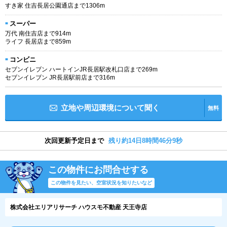
すき家 住吉長居公園通店まで1306m
スーパー
万代 南住吉店まで914m
ライフ 長居店まで859m
コンビニ
セブンイレブン ハートインJR長居駅改札口店まで269m
セブンイレブン JR長居駅前店まで316m
立地や周辺環境について聞く
無料
次回更新予定日まで
残り約14日8時間46分8秒
この物件にお問合せする
この物件を見たい、空室状況を知りたいなど
株式会社エリアリサーチ ハウスモ不動産 天王寺店