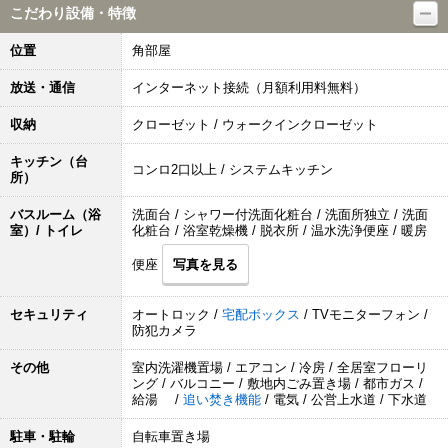
こだわり設備・特徴
位置
角部屋
放送・通信
インターネット接続（月額利用料無料）
収納
クローゼット / ウォークインクローゼット
キッチン（台
コンロ2口以上 / システムキッチン
所）
バスルーム（浴
洗面台 / シャワー付洗面化粧台 / 洗面所独立 / 洗面
室）/ トイレ
化粧台 / 浴室乾燥機 / 脱衣所 / 温水洗浄便座 / 暖房
便座
写真を見る
セキュリティ
オートロック /
宅配ボックス
/ TVモニターフォン /
防犯カメラ
その他
室内洗濯機置場 / エアコン / 冷房 / 全居室フローリ
ング / バルコニー / 敷地内ごみ置き場 / 都市ガス /
給湯 /
追い焚き機能
/ 電気 / 公営上水道 / 下水道
駐車・駐輪
自転車置き場