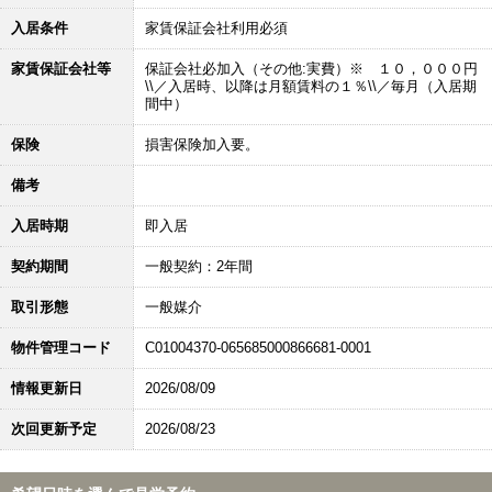
入居条件
家賃保証会社利用必須
家賃保証会社等
保証会社必加入（その他:実費）※ １０，０００円
\\／入居時、以降は月額賃料の１％\\／毎月（入居期
間中）
保険
損害保険加入要。
備考
入居時期
即入居
契約期間
一般契約：2年間
取引形態
一般媒介
物件管理コード
C01004370-065685000866681-0001
情報更新日
2026/08/09
次回更新予定
2026/08/23