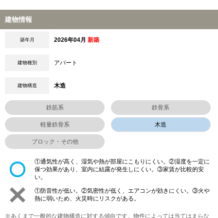
建物情報
2026年04月
新築
築年月
アパート
建物種別
木造
建物構造
鉄筋系
鉄骨系
軽量鉄骨系
木造
ブロック・その他
①通気性が高く、湿気や熱が部屋にこもりにくい。②湿度を一定に
保つ効果があり、室内に結露が発生しにくい。③家賃が比較的安
い。
①防音性が低い。②気密性が低く、エアコンが効きにくい。③火や
熱に弱いため、火災時にリスクがある。
※あくまで一般的な建物構造に対する傾向です。物件によっては当てはまらな