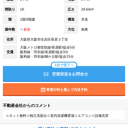
間取り
1K
広さ
29.64m²
階
1階/3階建
構造
木造
築年数
新築
方位
南東
住所
大阪府大阪市住吉区長居３丁目
大阪メトロ御堂筋線/長居駅/徒歩5分
交通
阪和線・羽衣線/長居駅/徒歩3分
阪和線・羽衣線/鶴ケ丘駅/徒歩15分
1分で完了！
空室状況をお問合せ
希望日時を選んで内見予約
不動産会社からのコメント
☆ネット無料☆独立洗面台☆室内洗濯機置場☆エアコン☆設備充実