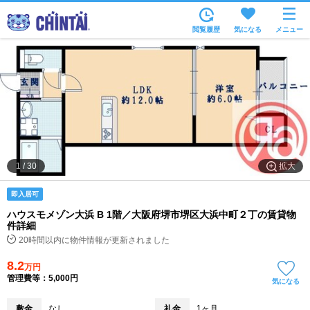
お部屋を探す
閲覧履歴
気になる
メニュー
沿線・駅から
住所から
家賃相場から
通勤通学時間から
物件特集から
拡大
1
/
30
不動産会社から
即入居可
TOP
ハウスモメゾン大浜 B 1階／大阪府堺市堺区大浜中町２丁の賃貸物
件詳細
20時間以内に物件情報が更新されました
8.2
万円
管理費等：5,000円
気になる
敷金
なし
礼金
1ヶ月