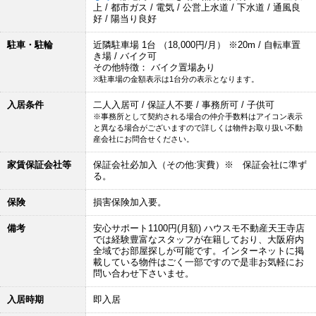
上 / 都市ガス / 電気 / 公営上水道 / 下水道 / 通風良
好 / 陽当り良好
駐車・駐輪
近隣駐車場 1台 （18,000円/月） ※20m / 自転車置
き場 / バイク可
その他特徴： バイク置場あり
※駐車場の金額表示は1台分の表示となります。
入居条件
二人入居可 / 保証人不要 / 事務所可 / 子供可
※事務所として契約される場合の仲介手数料はアイコン表示
と異なる場合がございますので詳しくは物件お取り扱い不動
産会社にお問合せください。
家賃保証会社等
保証会社必加入（その他:実費）※ 保証会社に準ず
る。
保険
損害保険加入要。
備考
安心サポート1100円(月額) ハウスモ不動産天王寺店
では経験豊富なスタッフが在籍しており、大阪府内
全域でお部屋探しが可能です。インターネットに掲
載している物件はごく一部ですので是非お気軽にお
問い合わせ下さいませ。
入居時期
即入居