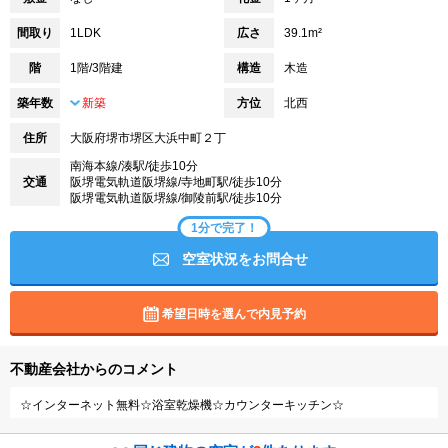
間取り
1LDK
広さ
39.1m²
階
1階/3階建
構造
木造
築年数
新築
方位
北西
住所
大阪府堺市堺区大浜中町２丁
南海本線/湊駅/徒歩10分
交通
阪堺電気軌道阪堺線/寺地町駅/徒歩10分
阪堺電気軌道阪堺線/御陵前駅/徒歩10分
1分で完了！
空室状況をお問合せ
希望日時を選んで内見予約
不動産会社からのコメント
☆インターネット無料☆浴室乾燥機☆カウンターキッチン☆