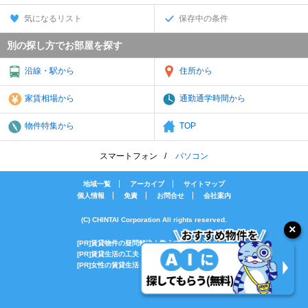
気になるリスト
保存中の条件
別の探し方でお部屋を探す
沿線・駅から
住所から
家賃相場から
通勤通学時間から
物件特集から
TOP
スマートフォン
パソコン
地域一覧
アーカイブ
サイトマップ
個人情報
免責
お問合せ
会社案内
(C) CHINTAI Corporation All rights reserved.
[PR]賃貸物件の疑問解決！教えてエイブルAGENT
[PR]賃貸生活の工夫を紹介！CHINTAI情報局
[PR]女性の賃貸生活を応援！Woman.CHINTAI