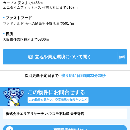
カーブス 安立まで4466m
エニタイムフィットネス 住吉大社店まで5107m
ファストフード
マクドナルド あべの筋遠里小野店まで5017m
役所
大阪市住吉区役所まで5806m
立地や周辺環境について聞く
無料
次回更新予定日まで
残り約14日9時間23分20秒
この物件にお問合せする
この物件を見たい、空室状況を知りたいなど
株式会社エリアリサーチ ハウスモ不動産 天王寺店
初期費用が知りたい