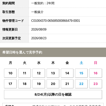
契約期間
一般契約：2年間
取引形態
一般媒介
物件管理コード
C01004370-065685000866479-0001
情報更新日
2026/08/09
次回更新予定
2026/08/23
希望日時を選んで見学予約
月
火
水
木
金
土
日
10
11
12
13
14
15
16
17
18
19
20
21
22
23
8/24(月)以降の日を確認