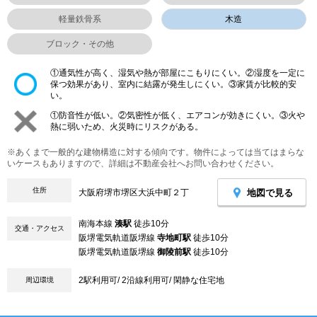
軽量鉄骨系
木造
ブロック・その他
①通気性が高く、湿気や熱が部屋にこもりにくい。②湿度を一定に
保つ効果があり、室内に結露が発生しにくい。③家賃が比較的安
い。
①防音性が低い。②気密性が低く、エアコンが効きにくい。③火や
熱に弱いため、火災時にリスクがある。
※あくまで一般的な建物構造に対する傾向です。物件によっては当てはまらな
いケースもありますので、詳細は不動産会社へお問い合わせください。
住所
地図で見る
大阪府堺市堺区大浜中町２丁
南海本線
湊駅
徒歩10分
交通・アクセス
阪堺電気軌道阪堺線
寺地町駅
徒歩10分
阪堺電気軌道阪堺線
御陵前駅
徒歩10分
2駅利用可/ 2沿線利用可/ 閑静な住宅地
周辺環境