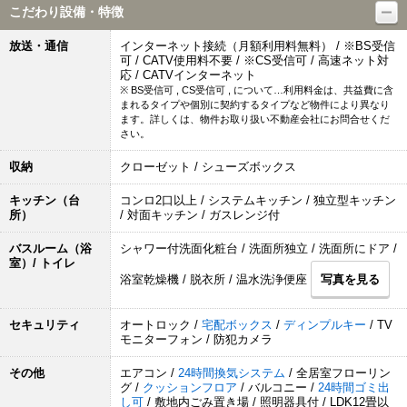
こだわり設備・特徴
放送・通信
インターネット接続（月額利用料無料） / ※BS受信
可 / CATV使用料不要 / ※CS受信可 / 高速ネット対
応 / CATVインターネット
※ BS受信可 , CS受信可 , について…利用料金は、共益費に含
まれるタイプや個別に契約するタイプなど物件により異なり
ます。詳しくは、物件お取り扱い不動産会社にお問合せくだ
さい。
収納
クローゼット / シューズボックス
キッチン（台
コンロ2口以上 / システムキッチン / 独立型キッチン
所）
/ 対面キッチン / ガスレンジ付
バスルーム（浴
シャワー付洗面化粧台 / 洗面所独立 / 洗面所にドア /
室）/ トイレ
浴室乾燥機 / 脱衣所 / 温水洗浄便座
写真を見る
セキュリティ
オートロック /
宅配ボックス
/
ディンプルキー
/ TV
モニターフォン / 防犯カメラ
その他
エアコン /
24時間換気システム
/ 全居室フローリン
グ /
クッションフロア
/ バルコニー /
24時間ゴミ出
し可
/ 敷地内ごみ置き場 / 照明器具付 / LDK12畳以