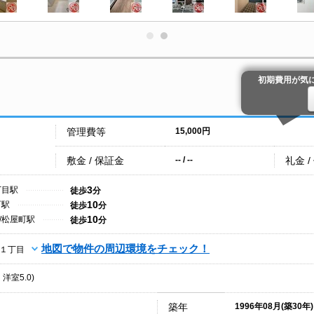
初期費用が気
管理費等
15,000円
敷金 / 保証金
礼金 /
-- / --
3
丁目駅
徒歩
分
10
町駅
徒歩
分
10
/松屋町駅
徒歩
分
地図で物件の周辺環境をチェック！
１丁目
・洋室5.0)
築年
1996年08月(築30年)