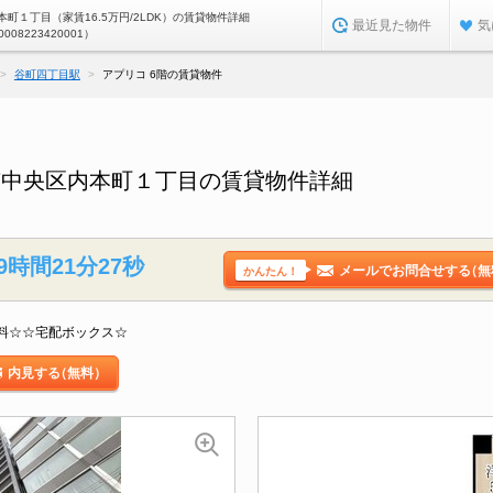
町１丁目（家賃16.5万円/2LDK）の賃貸物件詳細
最近見た物件
気
0008223420001）
谷町四丁目駅
アプリコ 6階の賃貸物件
市中央区内本町１丁目の賃貸物件詳細
9時間21分26秒
メールでお問合せする
（無
かんたん！
料☆☆宅配ボックス☆
内見する
（無料）