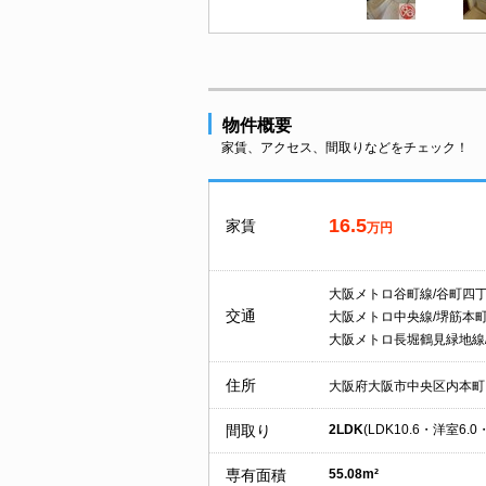
物件概要
家賃、アクセス、間取りなどをチェック！
16.5
家賃
万円
大阪メトロ谷町線/谷町四
交通
大阪メトロ中央線/堺筋本
大阪メトロ長堀鶴見緑地線
住所
大阪府大阪市中央区内本町
間取り
2LDK
(LDK10.6・洋室6.0
専有面積
55.08m²