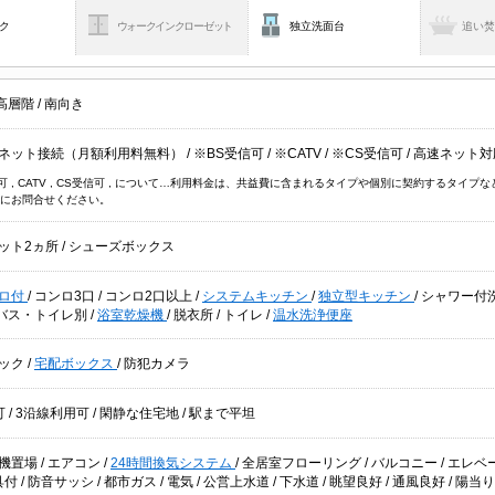
ク
ウォークインクローゼット
独立洗面台
追い
高層階
/
南向き
ネット接続（月額利用料無料）
/
※BS受信可
/
※CATV
/
※CS受信可
/
高速ネット対
信可 , CATV , CS受信可 , について…利用料金は、共益費に含まれるタイプや個別に契約するタ
にお問合せください。
ット2ヵ所
/
シューズボックス
ロ付
/
コンロ3口
/
コンロ2口以上
/
システムキッチン
/
独立型キッチン
/
シャワー付
バス・トイレ別
/
浴室乾燥機
/
脱衣所
/
トイレ
/
温水洗浄便座
ック
/
宅配ボックス
/
防犯カメラ
可
/
3沿線利用可
/
閑静な住宅地
/
駅まで平坦
機置場
/
エアコン
/
24時間換気システム
/
全居室フローリング
/
バルコニー
/
エレベ
具付
/
防音サッシ
/
都市ガス
/
電気
/
公営上水道
/
下水道
/
眺望良好
/
通風良好
/
陽当り