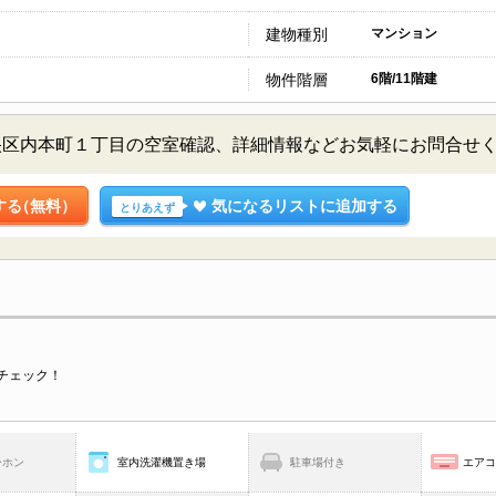
建物種別
マンション
物件階層
6階/11階建
央区内本町１丁目の空室確認、詳細情報などお気軽にお問合せ
する
（無料）
気になるリストに追加する
とりあえず
チェック！
ーホン
室内洗濯機置き場
駐車場付き
エア