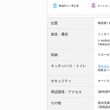
敷地内ゴミ置き場
オートロッ
位置
角部屋
/
放送・通信
インター
※ BS受
不動産会社
収納
クローゼ
キッチン/バス・トイレ
ガスコン
化粧台
/
セキュリティ
オートロ
周辺環境・アクセス
2駅利用
その他
室内洗濯
/
照明器