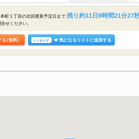
残り約11日9時間21分26
内本町１丁目の
次回更新予定日まで
問合せください。
する
（無料）
気になるリストに追加する
とりあえず