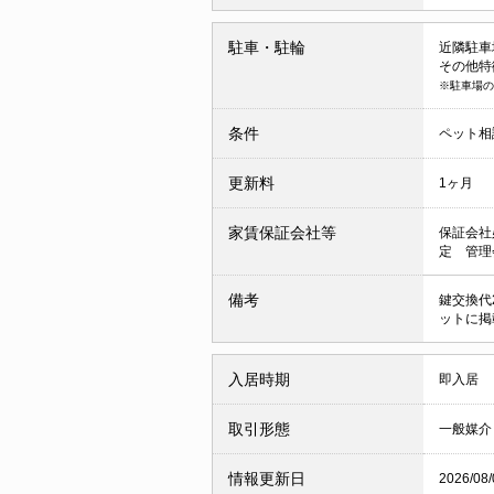
駐車・駐輪
近隣駐車場 
その他特
※駐車場の
条件
ペット相
更新料
1ヶ月
家賃保証会社等
保証会社
定 管理
備考
鍵交換代
ットに掲
入居時期
即入居
取引形態
一般媒介
情報更新日
2026/08/