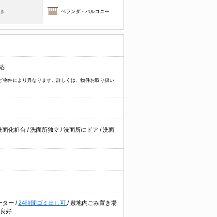
焚き
ベランダ・バルコニー
応
イプなど物件により異なります。詳しくは、物件お取り扱い
洗面化粧台
/
洗面所独立
/
洗面所にドア
/
洗面
ーター
/
24時間ゴミ出し可
/
敷地内ごみ置き場
良好