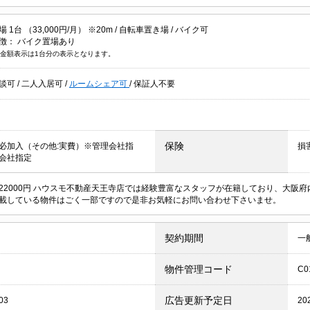
1台 （33,000円/月） ※20m /
自転車置き場
/
バイク可
徴：
バイク置場あり
金額表示は1台分の表示となります。
談可
/
二人入居可
/
ルームシェア可
/
保証人不要
保険
必加入（その他:実費）※管理会社指
損
会社指定
22000円 ハウスモ不動産天王寺店では経験豊富なスタッフが在籍しており、大阪
載している物件はごく一部ですので是非お気軽にお問い合わせ下さいませ。
契約期間
一
物件管理コード
C0
広告更新予定日
03
20