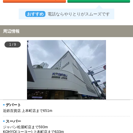
おすすめ
電話ならやりとりがスムーズです
周辺情報
1
/
9
デパート
近鉄百貨店 上本町店まで651m
スーパー
ジャパン松屋町店まで593m
KOHYO(コーヨー) 上本町店まで633m