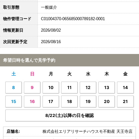
取引形態
一般媒介
物件管理コード
C01004370-065685000789182-0001
情報更新日
2026/08/02
次回更新予定
2026/08/16
希望日時を選んで見学予約
土
日
月
火
水
木
金
8
9
10
11
12
13
14
15
16
17
18
19
20
21
8/22(土)以降の日を確認
店舗名:
株式会社エリアリサーチハウスモ不動産 天王寺店