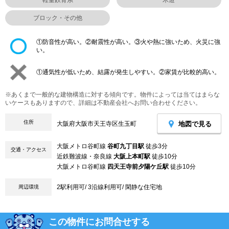
ブロック・その他
①防音性が高い。②耐震性が高い。③火や熱に強いため、火災に強
い。
①通気性が低いため、結露が発生しやすい。②家賃が比較的高い。
※あくまで一般的な建物構造に対する傾向です。物件によっては当てはまらな
いケースもありますので、詳細は不動産会社へお問い合わせください。
住所
地図で見る
大阪府大阪市天王寺区生玉町
大阪メトロ谷町線
谷町九丁目駅
徒歩3分
交通・アクセス
近鉄難波線・奈良線
大阪上本町駅
徒歩10分
大阪メトロ谷町線
四天王寺前夕陽ケ丘駅
徒歩10分
2駅利用可/ 3沿線利用可/ 閑静な住宅地
周辺環境
この物件にお問合せする