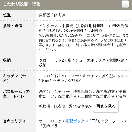
こだわり設備・特徴
位置
角部屋 / 南向き
放送・通信
インターネット接続（月額利用料無料） / ※BS受信
可 / ※CATV / ※CS受信可 / LAN対応
※ BS受信可 , CATV , CS受信可 , について…利用料金は、共益
費に含まれるタイプや個別に契約するタイプなど物件により
異なります。詳しくは、物件お取り扱い不動産会社にお問合
せください。
収納
クローゼット2ヵ所 / シューズボックス / 玄関収納 /
収納
キッチン（台
コンロ2口以上 / システムキッチン / 独立型キッチン
所）
/ 対面キッチン / グリル付
バスルーム（浴
洗面台 / シャワー付洗面化粧台 / 洗面所独立 / 洗面
室）/ トイレ
所にドア / 洗面化粧台 / 三面鏡付洗面化粧台 / 浴室
乾燥機 / 脱衣所 / 温水洗浄便座
写真を見る
セキュリティ
オートロック /
宅配ボックス
/ TVモニターフォン /
防犯カメラ