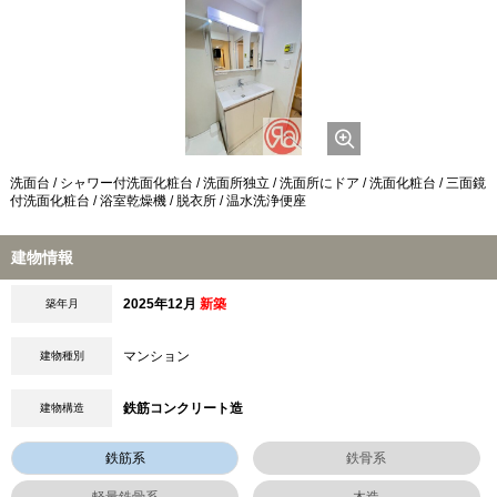
洗面台 / シャワー付洗面化粧台 / 洗面所独立 / 洗面所にドア / 洗面化粧台 / 三面鏡
付洗面化粧台 / 浴室乾燥機 / 脱衣所 / 温水洗浄便座
建物情報
2025年12月
新築
築年月
マンション
建物種別
鉄筋コンクリート造
建物構造
鉄筋系
鉄骨系
軽量鉄骨系
木造