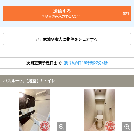
送信する
無料
2 項目のみ入力するだけ！
家族や友人に物件をシェアする
次回更新予定日まで
残り約9日18時間27分3秒
バスルーム（浴室）/ トイレ