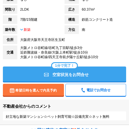
間取り
2LDK
広さ
60.37m²
階
7階/15階建
構造
鉄筋コンクリート造
築年数
新築
方位
南
住所
大阪府大阪市天王寺区生玉町
大阪メトロ谷町線/谷町九丁目駅/徒歩3分
交通
近鉄難波線・奈良線/大阪上本町駅/徒歩10分
大阪メトロ谷町線/四天王寺前夕陽ケ丘駅/徒歩10分
1分で完了！
空室状況をお問合せ
電話でお問合せ
希望日時を選んで内見予約
不動産会社からのコメント
好立地な新築マンション☆ペット飼育可能☆設備充実☆ネット無料