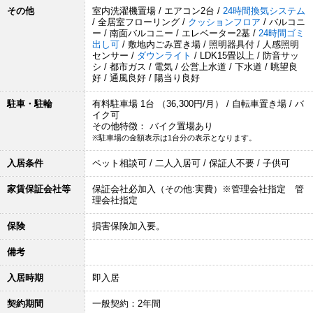
その他
室内洗濯機置場 / エアコン2台 /
24時間換気システム
/ 全居室フローリング /
クッションフロア
/ バルコニ
ー / 南面バルコニー / エレベーター2基 /
24時間ゴミ
出し可
/ 敷地内ごみ置き場 / 照明器具付 / 人感照明
センサー /
ダウンライト
/ LDK15畳以上 / 防音サッ
シ / 都市ガス / 電気 / 公営上水道 / 下水道 / 眺望良
好 / 通風良好 / 陽当り良好
駐車・駐輪
有料駐車場 1台 （36,300円/月） / 自転車置き場 / バ
イク可
その他特徴： バイク置場あり
※駐車場の金額表示は1台分の表示となります。
入居条件
ペット相談可 / 二人入居可 / 保証人不要 / 子供可
家賃保証会社等
保証会社必加入（その他:実費）※管理会社指定 管
理会社指定
保険
損害保険加入要。
備考
入居時期
即入居
契約期間
一般契約：2年間