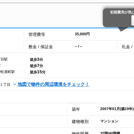
初期費用が気
管理費等
35,000円
敷金 / 保証金
礼金 /
-- / --
3
丁目駅
徒歩
分
7
駅
徒歩
分
15
/松屋町駅
徒歩
分
地図で物件の周辺環境をチェック！
１丁目
築年
2007年01月(築19年)
建物種別
マンション
物件階層
35階/40階建