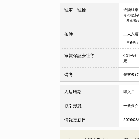
駐車・駐輪
近隣駐車場 
その他特
※駐車場の
条件
二人入
※事務所と
家賃保証会社等
保証会社
定
備考
鍵交換代3
入居時期
即入居
取引形態
一般媒介
情報更新日
2026/08/