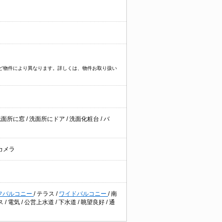
イプなど物件により異なります。詳しくは、物件お取り扱い
洗面所に窓
/
洗面所にドア
/
洗面化粧台
/
バ
カメラ
フバルコニー
/
テラス
/
ワイドバルコニー
/
南
ス
/
電気
/
公営上水道
/
下水道
/
眺望良好
/
通