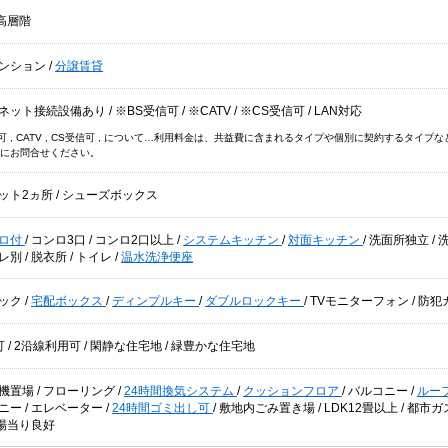
高層階
ンション
/
分譲賃貸
ネット接続設備あり
/
※BS受信可
/
※CATV
/
※CS受信可
/
LAN対応
信可 , CATV , CS受信可 , について…利用料金は、共益費に含まれるタイプや個別に契約するタ
にお問合せください。
ット2ヵ所
/
シューズボックス
ロ付
/
コンロ3口
/
コンロ2口以上
/
システムキッチン
/
対面キッチン
/
洗面所独立
/
レ別
/
脱衣所
/
トイレ
/
温水洗浄便座
ック
/
宅配ボックス
/
ディンプルキー
/
ダブルロックキー
/
TVモニターフォン
/
防犯
可
/
2沿線利用可
/
閑静な住宅地
/
緑豊かな住宅地
機置場
/
フローリング
/
24時間換気システム
/
クッションフロア
/
バルコニー
/
ルー
ニー
/
エレベーター
/
24時間ゴミ出し可
/
敷地内ごみ置き場
/
LDK12畳以上
/
都市ガ
陽当り良好