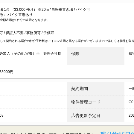
1台 （33,000円/月） ※20m /
自転車置き場
/
バイク可
徴：
バイク置場あり
金額表示は1台分の表示となります。
居可
/
保証人不要
/
事務所可
/
子供可
して契約される場合の仲介手数料はアイコン表示と異なる場合がございますので詳しくは物件お取
保険
必加入（その他:実費）※ 管理会社指
損
3000円
契約期間
一
物件管理コード
C0
広告更新予定日
08
20