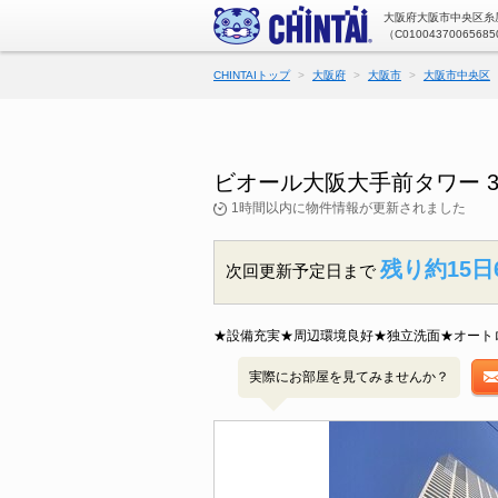
大阪府大阪市中央区糸屋
（C01004370065685
CHINTAIトップ
大阪府
大阪市
大阪市中央区
ビオール大阪大手前タワー 
1時間以内に物件情報が更新されました
残り約15日
次回更新予定日まで
★設備充実★周辺環境良好★独立洗面★オート
実際にお部屋を見てみませんか？