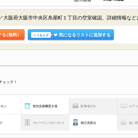
階／大阪府大阪市中央区糸屋町１丁目の空室確認、詳細情報な
する
（無料）
気になるリストに追加する
とりあえず
チェック！
ーホン
室内洗濯機置き場
駐車場付き
エア
ク
ウォークインクローゼット
独立洗面台
追い