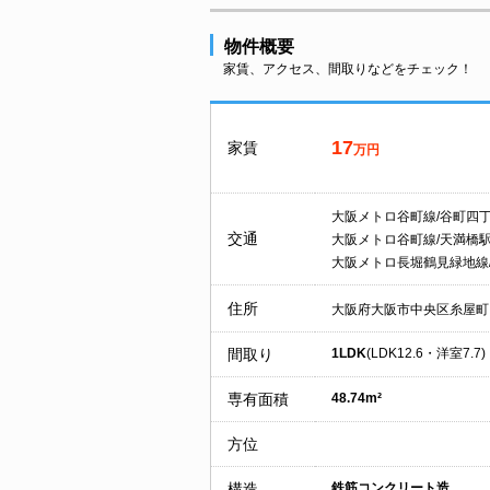
物件概要
家賃、アクセス、間取りなどをチェック！
17
家賃
万円
大阪メトロ谷町線/谷町四
交通
大阪メトロ谷町線/天満橋
大阪メトロ長堀鶴見緑地線
住所
大阪府大阪市中央区糸屋町
間取り
1LDK
(LDK12.6・洋室7.7)
専有面積
48.74m²
方位
構造
鉄筋コンクリート造