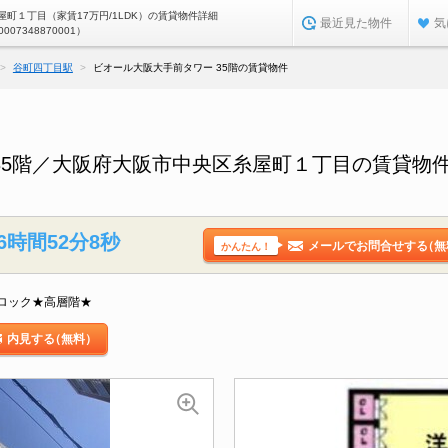
町１丁目（家賃17万円/1LDK）の賃貸物件詳細
最近見た物件
気
0007348870001）
谷町四丁目駅
ビオール大阪大手前タワー 35階の賃貸物件
35階／大阪府大阪市中央区糸屋町１丁目の賃貸物
6時間52分7秒
メールでお問合せする
（無
かんたん！
ロック★高層階★
内見する
（無料）