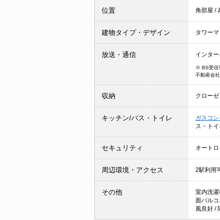
位置
角部屋
/
建物タイプ・デザイン
タワーマ
放送・通信
インター
※ BS受
不動産会社
収納
クローゼ
キッチン/バス・トイレ
ガスコン
ス・トイ
セキュリティ
オートロ
周辺環境・アクセス
2駅利用
その他
室内洗濯
面バルコ
風良好
/