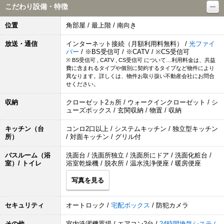
こだわり設備・特徴
位置
角部屋 / 最上階 / 南向き
放送・通信
インターネット接続（月額利用料無料） /
光ファイ
バー
/ ※BS受信可 / ※CATV / ※CS受信可
※ BS受信可 , CATV , CS受信可 について…利用料金は、共益
費に含まれるタイプや個別に契約するタイプなど物件により
異なります。詳しくは、物件お取り扱い不動産会社にお問合
せください。
収納
クローゼット2ヵ所 / ウォークインクローゼット / シ
ューズボックス / 玄関収納 / 物置 / 収納
キッチン（台
コンロ2口以上 / システムキッチン / 独立型キッチン
所）
/ 対面キッチン / グリル付
バスルーム（浴
洗面台 / 洗面所独立 / 洗面所にドア / 洗面化粧台 /
室）/ トイレ
浴室乾燥機 / 脱衣所 / 温水洗浄便座 / 暖房便座
写真を見る
セキュリティ
オートロック /
宅配ボックス
/ 防犯カメラ
その他
室内洗濯機置場 / エアコン2台 /
24時間換気システム