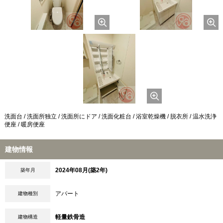
洗面台 / 洗面所独立 / 洗面所にドア / 洗面化粧台 / 浴室乾燥機 / 脱衣所 / 温水洗浄
便座 / 暖房便座
建物情報
2024年08月(築2年)
築年月
アパート
建物種別
軽量鉄骨造
建物構造