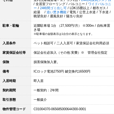
/ 全居室フローリング / バルコニー /
ワイドバルコニ
ー
/
24時間ゴミ出し可
/ LDK15畳以上 / 都市ガス /
給湯 /
追い焚き機能
/ 電気 / 公営上水道 / 下水道 /
眺望良好 / 通風良好 / 陽当り良好
駐車・駐輪
近隣駐車場 1台 （27,500円/月） ※300m / 自転車置
き場
※駐車場の金額表示は1台分の表示となります。
入居条件
ペット相談可 / 二人入居可 / 家賃保証会社利用必須
家賃保証会社等
保証会社必加入（その他:実費）※ 管理会社指定
保険
損害保険加入要。
備考
ICロック電池2750円 鍵交換代16500円
入居時期
即入居
契約期間
一般契約：2年間
取引形態
一般媒介
物件管理コード
C01004370-065685000644300-0001