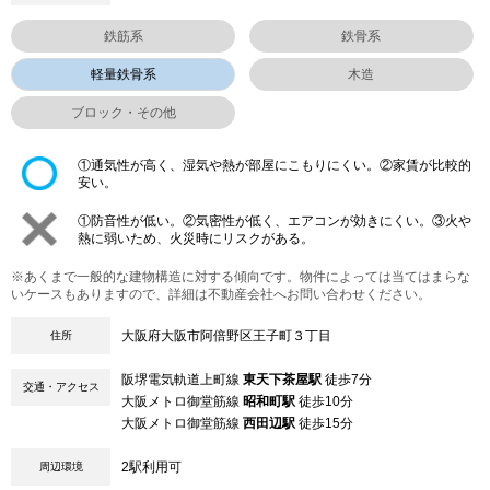
鉄筋系
鉄骨系
軽量鉄骨系
木造
ブロック・その他
①通気性が高く、湿気や熱が部屋にこもりにくい。②家賃が比較的
安い。
①防音性が低い。②気密性が低く、エアコンが効きにくい。③火や
熱に弱いため、火災時にリスクがある。
※あくまで一般的な建物構造に対する傾向です。物件によっては当てはまらな
いケースもありますので、詳細は不動産会社へお問い合わせください。
大阪府大阪市阿倍野区王子町３丁目
住所
阪堺電気軌道上町線
東天下茶屋駅
徒歩7分
交通・アクセス
大阪メトロ御堂筋線
昭和町駅
徒歩10分
大阪メトロ御堂筋線
西田辺駅
徒歩15分
2駅利用可
周辺環境