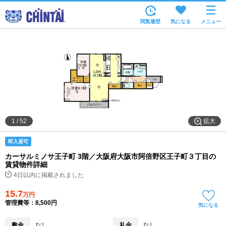
お部屋を探す
閲覧履歴
気になる
メニュー
沿線・駅から
住所から
家賃相場から
通勤通学時間から
物件特集から
拡大
1
/
52
不動産会社から
即入居可
TOP
カーサルミノサ王子町 3階／大阪府大阪市阿倍野区王子町３丁目の
賃貸物件詳細
4日以内に掲載されました
15.7
万円
管理費等：8,500円
気になる
敷金
なし
礼金
なし