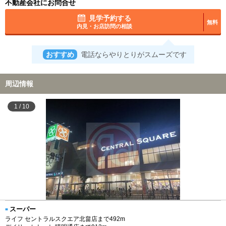
不動産会社にお問合せ
見学予約する
無料
内見・お店訪問の相談
おすすめ
電話ならやりとりがスムーズです
周辺情報
1
/
10
スーパー
ライフ セントラルスクエア北畠店まで492m