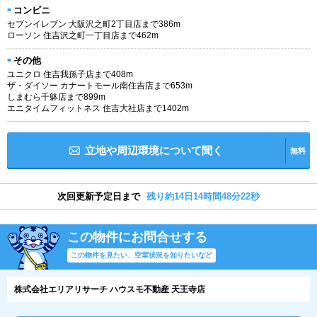
コンビニ
セブンイレブン 大阪沢之町2丁目店まで386m
ローソン 住吉沢之町一丁目店まで462m
その他
ユニクロ 住吉我孫子店まで408m
ザ・ダイソー カナートモール南住吉店まで653m
しまむら千躰店まで899m
エニタイムフィットネス 住吉大社店まで1402m
立地や周辺環境について聞く
無料
次回更新予定日まで
残り約14日14時間48分21秒
この物件にお問合せする
この物件を見たい、空室状況を知りたいなど
株式会社エリアリサーチ ハウスモ不動産 天王寺店