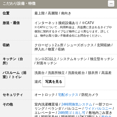
こだわり設備・特徴
位置
最上階 / 高層階 / 南向き
放送・通信
インターネット接続設備あり / ※CATV
※ CATV について…利用料金は、共益費に含まれるタイプや
個別に契約するタイプなど物件により異なります。詳しく
は、物件お取り扱い不動産会社にお問合せください。
収納
クローゼット2ヵ所 / シューズボックス / 玄関収納 /
押入れ / 物置 / 収納
キッチン（台
コンロ2口以上 / システムキッチン / 独立型キッチン
所）
/ 対面キッチン
バスルーム（浴
洗面台 / 洗面所独立 / 洗面化粧台 / 脱衣所 / 高温差
室）/ トイレ
湯式
写真を見る
セキュリティ
オートロック /
宅配ボックス
/ 防犯カメラ
その他
室内洗濯機置場 /
24時間換気システム
/ 一部フロー
リング / ベランダ / バルコニー /
ワイドバルコニー
/
エレベーター /
24時間ゴミ出し可
/ 敷地内ごみ置き
場 / 照明器具付 / 間接照明 / LDK12畳以上 /
振分タ