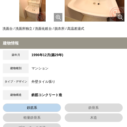
洗面台 / 洗面所独立 / 洗面化粧台 / 脱衣所 / 高温差湯式
建物情報
1996年12月(築29年)
築年月
マンション
建物種別
外壁タイル張り
タイプ・デザイン
鉄筋コンクリート造
建物構造
鉄筋系
鉄骨系
軽量鉄骨系
木造