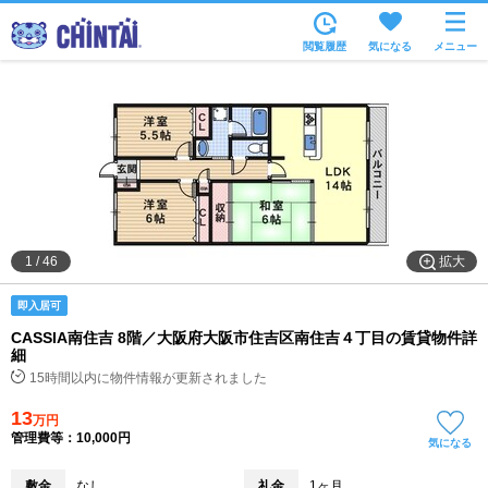
お部屋を探す
閲覧履歴
気になる
メニュー
沿線・駅から
住所から
家賃相場から
通勤通学時間から
物件特集から
拡大
1
/
46
不動産会社から
即入居可
TOP
CASSIA南住吉 8階／大阪府大阪市住吉区南住吉４丁目の賃貸物件詳
細
15時間以内に物件情報が更新されました
13
万円
管理費等：10,000円
気になる
敷金
なし
礼金
1ヶ月