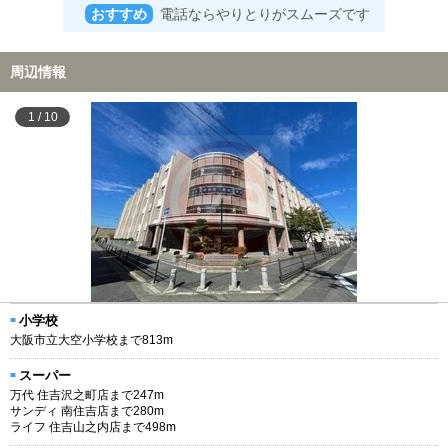
おすすめ
電話ならやりとりがスムーズです
周辺情報
1
/
10
小学校
大阪市立大空小学校まで813m
スーパー
万代 住吉沢之町店まで247m
サンディ 南住吉店まで280m
ライフ 住吉山之内店まで498m