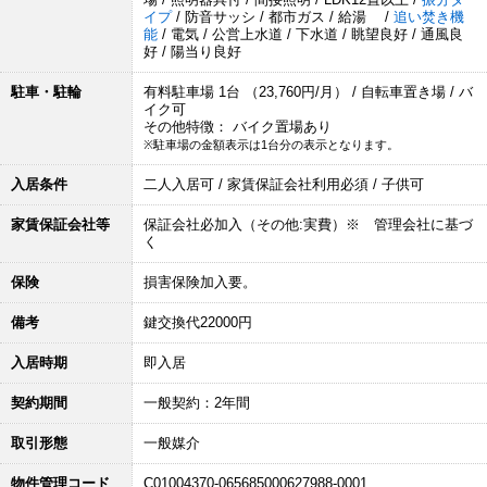
イプ
/ 防音サッシ / 都市ガス / 給湯 /
追い焚き機
能
/ 電気 / 公営上水道 / 下水道 / 眺望良好 / 通風良
好 / 陽当り良好
駐車・駐輪
有料駐車場 1台 （23,760円/月） / 自転車置き場 / バ
イク可
その他特徴： バイク置場あり
※駐車場の金額表示は1台分の表示となります。
入居条件
二人入居可 / 家賃保証会社利用必須 / 子供可
家賃保証会社等
保証会社必加入（その他:実費）※ 管理会社に基づ
く
保険
損害保険加入要。
備考
鍵交換代22000円
入居時期
即入居
契約期間
一般契約：2年間
取引形態
一般媒介
物件管理コード
C01004370-065685000627988-0001