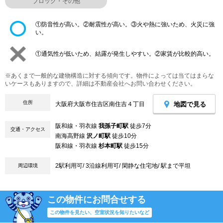
ブロック・その他
①防音性が高い。②耐震性が高い。③火や熱に強いため、火災に強
い。
①通気性が低いため、結露が発生しやすい。②家賃が比較的高い。
※あくまで一般的な建物構造に対する傾向です。物件によっては当てはまらな
いケースもありますので、詳細は不動産会社へお問い合わせください。
住所
地図で見る
大阪府大阪市住吉区南住吉４丁目
阪和線・羽衣線
我孫子町駅
徒歩7分
交通・アクセス
南海高野線
沢ノ町駅
徒歩10分
阪和線・羽衣線
杉本町駅
徒歩15分
2駅利用可/ 3沿線利用可/ 閑静な住宅地/ 駅まで平坦
周辺環境
この物件にお問合せする
この物件を見たい、空室状況を知りたいなど