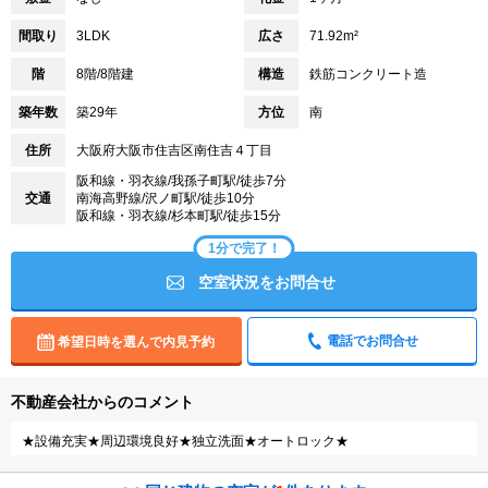
間取り
3LDK
広さ
71.92m²
階
8階/8階建
構造
鉄筋コンクリート造
築年数
築29年
方位
南
住所
大阪府大阪市住吉区南住吉４丁目
阪和線・羽衣線/我孫子町駅/徒歩7分
交通
南海高野線/沢ノ町駅/徒歩10分
阪和線・羽衣線/杉本町駅/徒歩15分
1分で完了！
空室状況をお問合せ
電話でお問合せ
希望日時を選んで内見予約
不動産会社からのコメント
★設備充実★周辺環境良好★独立洗面★オートロック★