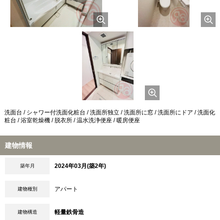
洗面台 / シャワー付洗面化粧台 / 洗面所独立 / 洗面所に窓 / 洗面所にドア / 洗面化
粧台 / 浴室乾燥機 / 脱衣所 / 温水洗浄便座 / 暖房便座
建物情報
2024年03月(築2年)
築年月
アパート
建物種別
軽量鉄骨造
建物構造