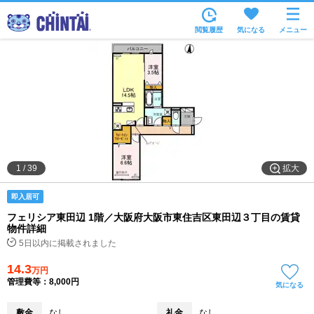
お部屋を探す
閲覧履歴
気になる
メニュー
沿線・駅から
住所から
家賃相場から
通勤通学時間から
物件特集から
拡大
1
/
39
不動産会社から
即入居可
TOP
フェリシア東田辺 1階／大阪府大阪市東住吉区東田辺３丁目の賃貸
物件詳細
5日以内に掲載されました
14.3
万円
管理費等：8,000円
気になる
敷金
なし
礼金
なし