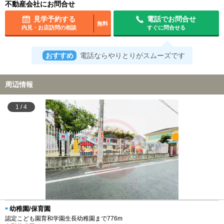
不動産会社にお問合せ
見学予約する
電話でお問合せ
無料
内見・お店訪問の相談
すぐに問合せる
おすすめ
電話ならやりとりがスムーズです
周辺情報
1
/
4
幼稚園/保育園
認定こども園育和学園生長幼稚園まで776m