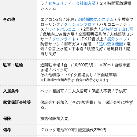
ラ /
セキュリティー会社加入済
/ ２４時間緊急通報
システム
その他
エアコン2台 / 冷房 /
24時間換気システム
/ 全居室フ
ローリング /
クッションフロア
/ バルコニー / テラ
ス /
ワイドバルコニー
/ 2面採光 /
24時間ゴミ出し可
/ 敷地内ごみ置き場 / 全室照明器具付 / 人感照明セン
サー /
ダウンライト
/ LDK12畳以上 /
振分タイプ
/
防音サッシ / 都市ガス / 給湯 /
追い焚き機能
/ 電
気 / 公営上水道 / 下水道 / 眺望良好 / 通風良好 / 陽
当り良好
駐車・駐輪
近隣駐車場 1台 （16,500円/月） ※30m / 自転車置
き場 / バイク可
その他特徴： バイク置場あり / 平面駐車場
※駐車場の金額表示は1台分の表示となります。
入居条件
ペット相談可 / 二人入居可 / 保証人不要 / 子供可
家賃保証会社等
保証会社必加入（その他:実費）※ 保証会社に準ず
る。
保険
損害保険加入要。
備考
ICロック電池2090円 鍵交換代2750円