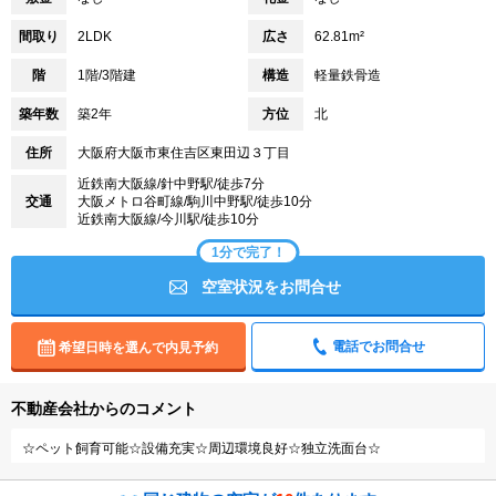
間取り
2LDK
広さ
62.81m²
階
1階/3階建
構造
軽量鉄骨造
築年数
築2年
方位
北
住所
大阪府大阪市東住吉区東田辺３丁目
近鉄南大阪線/針中野駅/徒歩7分
交通
大阪メトロ谷町線/駒川中野駅/徒歩10分
近鉄南大阪線/今川駅/徒歩10分
1分で完了！
空室状況をお問合せ
電話でお問合せ
希望日時を選んで内見予約
不動産会社からのコメント
☆ペット飼育可能☆設備充実☆周辺環境良好☆独立洗面台☆