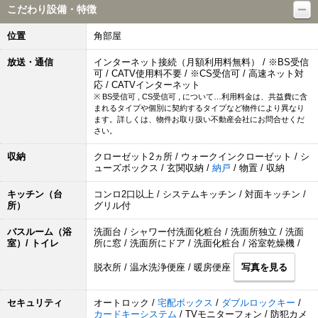
こだわり設備・特徴
位置
角部屋
放送・通信
インターネット接続（月額利用料無料） / ※BS受信
可 / CATV使用料不要 / ※CS受信可 / 高速ネット対
応 / CATVインターネット
※ BS受信可 , CS受信可 , について…利用料金は、共益費に含
まれるタイプや個別に契約するタイプなど物件により異なり
ます。詳しくは、物件お取り扱い不動産会社にお問合せくだ
さい。
収納
クローゼット2ヵ所 / ウォークインクローゼット / シ
ューズボックス / 玄関収納 /
納戸
/ 物置 / 収納
キッチン（台
コンロ2口以上 / システムキッチン / 対面キッチン /
所）
グリル付
バスルーム（浴
洗面台 / シャワー付洗面化粧台 / 洗面所独立 / 洗面
室）/ トイレ
所に窓 / 洗面所にドア / 洗面化粧台 / 浴室乾燥機 /
脱衣所 / 温水洗浄便座 / 暖房便座
写真を見る
セキュリティ
オートロック /
宅配ボックス
/
ダブルロックキー
/
カードキーシステム
/ TVモニターフォン / 防犯カメ