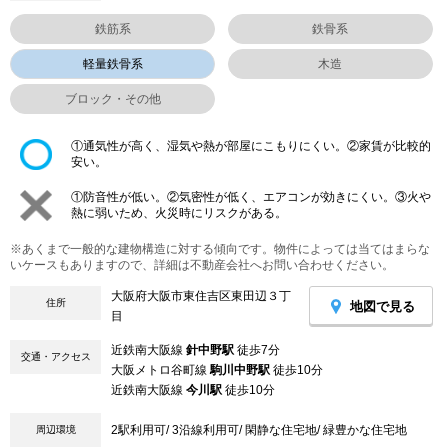
鉄筋系
鉄骨系
軽量鉄骨系
木造
ブロック・その他
①通気性が高く、湿気や熱が部屋にこもりにくい。②家賃が比較的
安い。
①防音性が低い。②気密性が低く、エアコンが効きにくい。③火や
熱に弱いため、火災時にリスクがある。
※あくまで一般的な建物構造に対する傾向です。物件によっては当てはまらな
いケースもありますので、詳細は不動産会社へお問い合わせください。
大阪府大阪市東住吉区東田辺３丁
住所
地図で見る
目
近鉄南大阪線
針中野駅
徒歩7分
交通・アクセス
大阪メトロ谷町線
駒川中野駅
徒歩10分
近鉄南大阪線
今川駅
徒歩10分
2駅利用可/ 3沿線利用可/ 閑静な住宅地/ 緑豊かな住宅地
周辺環境