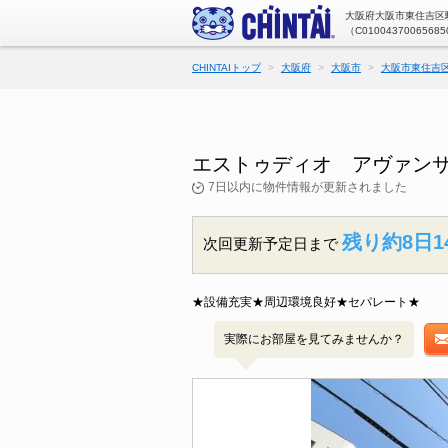
大阪府大阪市東住吉区駒
（C01004370065685
CHINTAIトップ
大阪府
大阪市
大阪市東住吉
エストゥディオ アヴァンサ
7日以内に物件情報が更新されました
残り約8日1
次回更新予定日まで
★設備充実★周辺環境良好★セパレート★
実際にお部屋を見てみませんか？