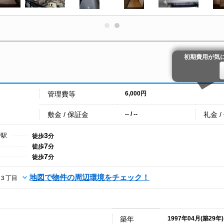
初期費用が気
管理費等
6,000円
敷金 / 保証金
礼金 /
-- / --
3
野駅
徒歩
分
7
徒歩
分
7
徒歩
分
地図で物件の周辺環境をチェック！
３丁目
築年
1997年04月(築29年)