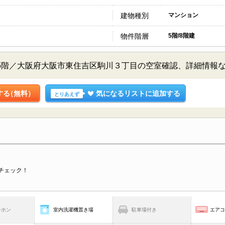
建物種別
マンション
物件階層
5階/8階建
 5階／大阪府大阪市東住吉区駒川３丁目の空室確認、詳細情報
する
（無料）
気になるリストに追加する
とりあえず
チェック！
ーホン
室内洗濯機置き場
駐車場付き
エア