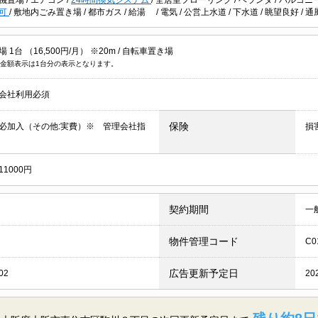
し可
/
敷地内ごみ置き場
/
都市ガス
/
給湯
/
電気
/
公営上水道
/
下水道
/
眺望良好
/
通
1台 （16,500円/月） ※20m /
自転車置き場
金額表示は1台分の表示となります。
会社利用必須
保険
必加入（その他:実費）※ 管理会社指
損
1000円
契約期間
一
物件管理コード
C0
広告更新予定日
02
20