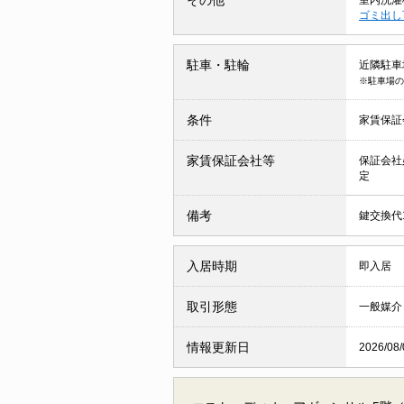
ゴミ出
駐車・駐輪
近隣駐車場 
※駐車場の
条件
家賃保証
家賃保証会社等
保証会社
定
備考
鍵交換代1
入居時期
即入居
取引形態
一般媒介
情報更新日
2026/08/