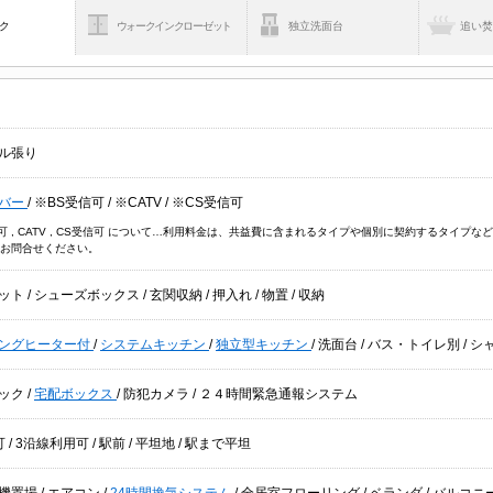
ク
ウォークインクローゼット
独立洗面台
追い
ル張り
バー
/
※BS受信可
/
※CATV
/
※CS受信可
信可 , CATV , CS受信可 について…利用料金は、共益費に含まれるタイプや個別に契約するタイ
お問合せください。
ット
/
シューズボックス
/
玄関収納
/
押入れ
/
物置
/
収納
キングヒーター付
/
システムキッチン
/
独立型キッチン
/
洗面台
/
バス・トイレ別
/
シ
ック
/
宅配ボックス
/
防犯カメラ
/
２４時間緊急通報システム
可
/
3沿線利用可
/
駅前
/
平坦地
/
駅まで平坦
機置場
/
エアコン
/
24時間換気システム
/
全居室フローリング
/
ベランダ
/
バルコニ