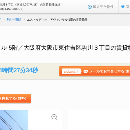
川３丁目（家賃4.5万円/1K）の賃貸物件詳細
最近見た物件
気
0004452980001）
区
駒川中野駅
エストゥディオ アヴァンサル 5階の賃貸物件
ル 5階／大阪府大阪市東住吉区駒川３丁目の賃貸
4時間27分33秒
メールでお問合せする
（無
かんたん！
内見する
（無料）