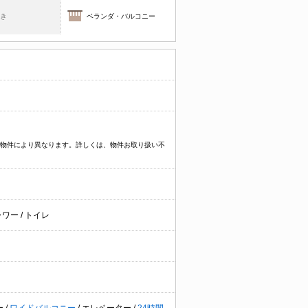
焚き
ベランダ・バルコニー
プなど物件により異なります。詳しくは、物件お取り扱い不
ャワー
/
トイレ
ー
/
ワイドバルコニー
/
エレベーター
/
24時間