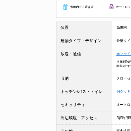
敷地内ゴミ置き場
オートロッ
位置
高層階
建物タイプ・デザイン
外壁タイ
放送・通信
光ファイ
※ BS受
動産会社に
収納
クローゼ
キッチン/バス・トイレ
IHクッ
セキュリティ
オートロ
周辺環境・アクセス
2駅利用
その他
室内洗濯