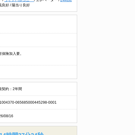
風良好
/
陽当り良好
害保険加入要。
般契約：2年間
1004370-065685000445298-0001
26/08/16