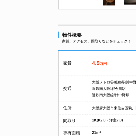
物件概要
家賃、アクセス、間取りなどをチェック！
4.5
家賃
万円
大阪メトロ谷町線/駒川中
交通
近鉄南大阪線/今川駅
近鉄南大阪線/針中野駅
住所
大阪府大阪市東住吉区駒川
間取り
1K
(K2.0・洋室7.0)
専有面積
21m²