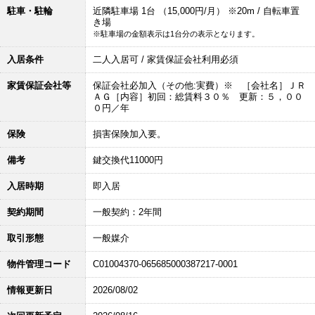
駐車・駐輪
近隣駐車場 1台 （15,000円/月） ※20m / 自転車置
き場
※駐車場の金額表示は1台分の表示となります。
入居条件
二人入居可 / 家賃保証会社利用必須
家賃保証会社等
保証会社必加入（その他:実費）※ ［会社名］ＪＲ
ＡＧ［内容］初回：総賃料３０％ 更新：５，００
０円／年
保険
損害保険加入要。
備考
鍵交換代11000円
入居時期
即入居
契約期間
一般契約：2年間
取引形態
一般媒介
物件管理コード
C01004370-065685000387217-0001
情報更新日
2026/08/02