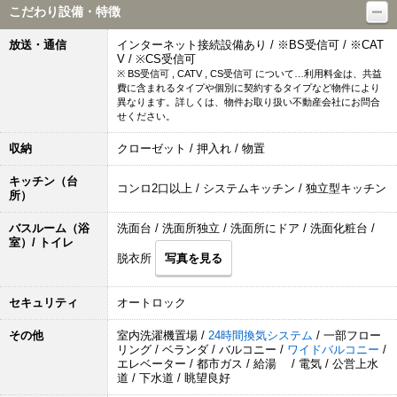
こだわり設備・特徴
放送・通信
インターネット接続設備あり / ※BS受信可 / ※CAT
V / ※CS受信可
※ BS受信可 , CATV , CS受信可 について…利用料金は、共益
費に含まれるタイプや個別に契約するタイプなど物件により
異なります。詳しくは、物件お取り扱い不動産会社にお問合
せください。
収納
クローゼット / 押入れ / 物置
キッチン（台
コンロ2口以上 / システムキッチン / 独立型キッチン
所）
バスルーム（浴
洗面台 / 洗面所独立 / 洗面所にドア / 洗面化粧台 /
室）/ トイレ
脱衣所
写真を見る
セキュリティ
オートロック
その他
室内洗濯機置場 /
24時間換気システム
/ 一部フロー
リング / ベランダ / バルコニー /
ワイドバルコニー
/
エレベーター / 都市ガス / 給湯 / 電気 / 公営上水
道 / 下水道 / 眺望良好