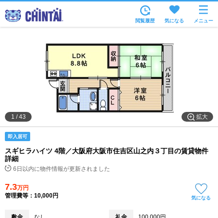
お部屋を探す
閲覧履歴
気になる
メニュー
沿線・駅から
住所から
家賃相場から
通勤通学時間から
物件特集から
拡大
1
/
43
不動産会社から
即入居可
TOP
スギヒラハイツ 4階／大阪府大阪市住吉区山之内３丁目の賃貸物件
詳細
6日以内に物件情報が更新されました
7.3
万円
管理費等：10,000円
気になる
敷金
なし
礼金
100,000円