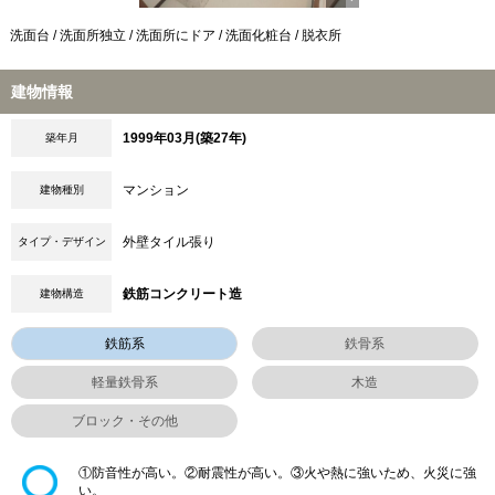
洗面台 / 洗面所独立 / 洗面所にドア / 洗面化粧台 / 脱衣所
建物情報
1999年03月(築27年)
築年月
マンション
建物種別
外壁タイル張り
タイプ・デザイン
鉄筋コンクリート造
建物構造
鉄筋系
鉄骨系
軽量鉄骨系
木造
ブロック・その他
①防音性が高い。②耐震性が高い。③火や熱に強いため、火災に強
い。