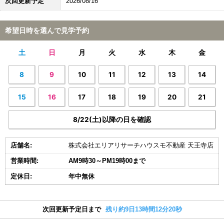
次回更新予定
2026/08/16
希望日時を選んで見学予約
土
日
月
火
水
木
金
8
9
10
11
12
13
14
15
16
17
18
19
20
21
8/22(土)以降の日を確認
店舗名:
株式会社エリアリサーチハウスモ不動産 天王寺店
営業時間:
AM9時30～PM19時00まで
定休日:
年中無休
次回更新予定日まで
残り約9日13時間12分19秒