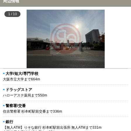
周辺情報
1
/
10
大学/短大/専門学校
大阪市立大学まで664m
ドラッグストア
ハローアステ薬局まで550m
警察署/交番
住吉警察署 杉本町駅前交番まで336m
銀行
【無人ATM】りそな銀行 杉本町駅前出張所 無人ATMまで331m