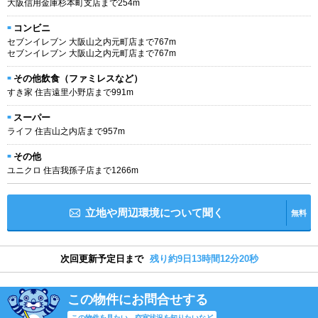
大阪信用金庫杉本町支店まで254m
コンビニ
セブンイレブン 大阪山之内元町店まで767m
セブンイレブン 大阪山之内元町店まで767m
その他飲食（ファミレスなど）
すき家 住吉遠里小野店まで991m
スーパー
ライフ 住吉山之内店まで957m
その他
ユニクロ 住吉我孫子店まで1266m
立地や周辺環境について聞く
無料
次回更新予定日まで
残り約9日13時間12分19秒
この物件にお問合せする
この物件を見たい、空室状況を知りたいなど