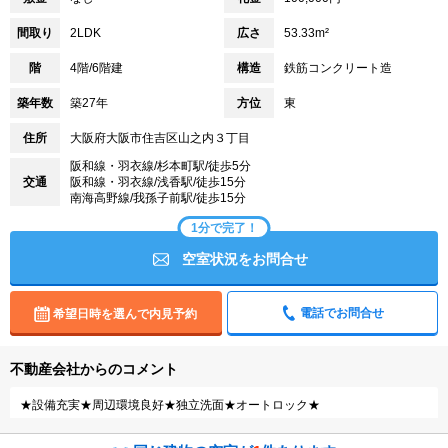
間取り
2LDK
広さ
53.33m²
階
4階/6階建
構造
鉄筋コンクリート造
築年数
築27年
方位
東
住所
大阪府大阪市住吉区山之内３丁目
阪和線・羽衣線/杉本町駅/徒歩5分
交通
阪和線・羽衣線/浅香駅/徒歩15分
南海高野線/我孫子前駅/徒歩15分
1分で完了！
空室状況をお問合せ
電話でお問合せ
希望日時を選んで内見予約
不動産会社からのコメント
★設備充実★周辺環境良好★独立洗面★オートロック★