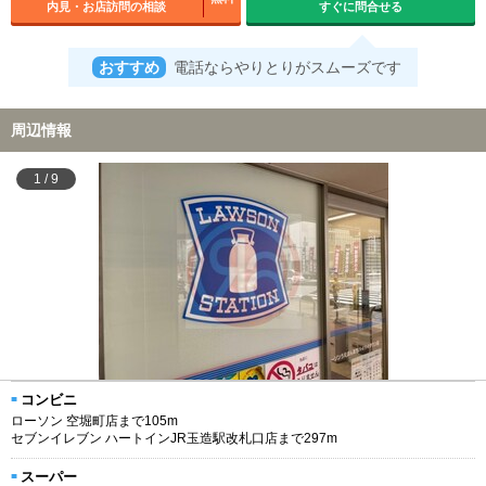
内見・お店訪問の相談
すぐに問合せる
おすすめ
電話ならやりとりがスムーズです
周辺情報
1
/
9
コンビニ
ローソン 空堀町店まで105m
セブンイレブン ハートインJR玉造駅改札口店まで297m
スーパー