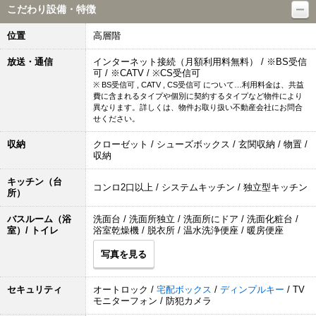
こだわり設備・特徴
位置
高層階
放送・通信
インターネット接続（月額利用料無料） / ※BS受信
可 / ※CATV / ※CS受信可
※ BS受信可 , CATV , CS受信可 について…利用料金は、共益
費に含まれるタイプや個別に契約するタイプなど物件により
異なります。詳しくは、物件お取り扱い不動産会社にお問合
せください。
収納
クローゼット / シューズボックス / 玄関収納 / 物置 /
収納
キッチン（台
コンロ2口以上 / システムキッチン / 独立型キッチン
所）
バスルーム（浴
洗面台 / 洗面所独立 / 洗面所にドア / 洗面化粧台 /
室）/ トイレ
浴室乾燥機 / 脱衣所 / 温水洗浄便座 / 暖房便座
写真を見る
セキュリティ
オートロック /
宅配ボックス
/
ディンプルキー
/ TV
モニターフォン / 防犯カメラ