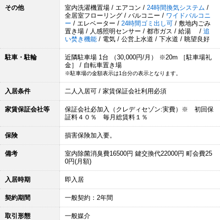
その他
室内洗濯機置場 / エアコン /
24時間換気システム
/
全居室フローリング / バルコニー /
ワイドバルコニ
ー
/ エレベーター /
24時間ゴミ出し可
/ 敷地内ごみ
置き場 / 人感照明センサー / 都市ガス / 給湯 /
追
い焚き機能
/ 電気 / 公営上水道 / 下水道 / 眺望良好
駐車・駐輪
近隣駐車場 1台 （30,000円/月） ※20m ［駐車場礼
金］ / 自転車置き場
※駐車場の金額表示は1台分の表示となります。
入居条件
二人入居可 / 家賃保証会社利用必須
家賃保証会社等
保証会社必加入（クレディセゾン:実費）※ 初回保
証料４０％ 毎月総賃料１％
保険
損害保険加入要。
備考
室内除菌消臭費16500円 鍵交換代22000円 町会費25
0円(月額)
入居時期
即入居
契約期間
一般契約：2年間
取引形態
一般媒介