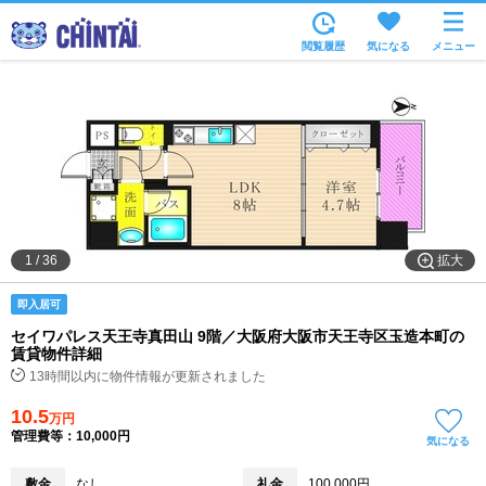
お部屋を探す
閲覧履歴
気になる
メニュー
沿線・駅から
住所から
家賃相場から
通勤通学時間から
物件特集から
拡大
1
/
36
不動産会社から
即入居可
TOP
セイワパレス天王寺真田山 9階／大阪府大阪市天王寺区玉造本町の
賃貸物件詳細
13時間以内に物件情報が更新されました
10.5
万円
管理費等：10,000円
気になる
敷金
なし
礼金
100,000円