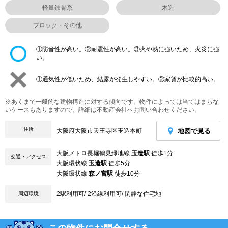
軽量鉄骨系
木造
ブロック・その他
①防音性が高い。②耐震性が高い。③火や熱に強いため、火災に強
い。
①通気性が低いため、結露が発生しやすい。②家賃が比較的高い。
※あくまで一般的な建物構造に対する傾向です。物件によっては当てはまらな
いケースもありますので、詳細は不動産会社へお問い合わせください。
住所
地図で見る
大阪府大阪市天王寺区玉造本町
大阪メトロ長堀鶴見緑地線
玉造駅
徒歩1分
交通・アクセス
大阪環状線
玉造駅
徒歩5分
大阪環状線
森ノ宮駅
徒歩10分
2駅利用可/ 2沿線利用可/ 閑静な住宅地
周辺環境