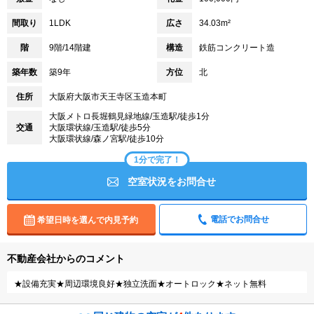
間取り
1LDK
広さ
34.03m²
階
9階/14階建
構造
鉄筋コンクリート造
築年数
築9年
方位
北
住所
大阪府大阪市天王寺区玉造本町
大阪メトロ長堀鶴見緑地線/玉造駅/徒歩1分
交通
大阪環状線/玉造駅/徒歩5分
大阪環状線/森ノ宮駅/徒歩10分
1分で完了！
空室状況をお問合せ
電話でお問合せ
希望日時を選んで内見予約
不動産会社からのコメント
★設備充実★周辺環境良好★独立洗面★オートロック★ネット無料