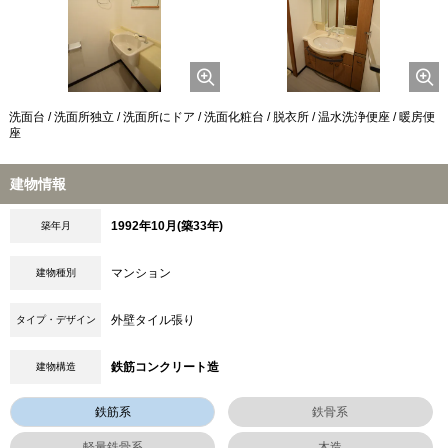
洗面台 / 洗面所独立 / 洗面所にドア / 洗面化粧台 / 脱衣所 / 温水洗浄便座 / 暖房便
座
建物情報
1992年10月(築33年)
築年月
マンション
建物種別
外壁タイル張り
タイプ・デザイン
鉄筋コンクリート造
建物構造
鉄筋系
鉄骨系
軽量鉄骨系
木造