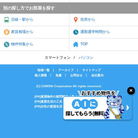
別の探し方でお部屋を探す
沿線・駅から
住所から
家賃相場から
通勤通学時間から
物件特集から
TOP
スマートフォン
パソコン
地域一覧
アーカイブ
サイトマップ
個人情報
免責
お問合せ
会社案内
(C) CHINTAI Corporation All rights reserved.
[PR]賃貸物件の疑問解決！教えてエイブルAGENT
[PR]賃貸生活の工夫を紹介！CHINTAI情報局
[PR]女性の賃貸生活を応援！Woman.CHINTAI