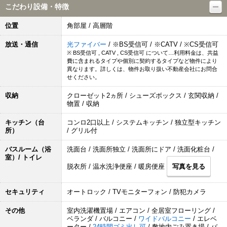
こだわり設備・特徴
位置
角部屋 / 高層階
放送・通信
光ファイバー
/ ※BS受信可 / ※CATV / ※CS受信可
※ BS受信可 , CATV , CS受信可 について…利用料金は、共益
費に含まれるタイプや個別に契約するタイプなど物件により
異なります。詳しくは、物件お取り扱い不動産会社にお問合
せください。
収納
クローゼット2ヵ所 / シューズボックス / 玄関収納 /
物置 / 収納
キッチン（台
コンロ2口以上 / システムキッチン / 独立型キッチン
所）
/ グリル付
バスルーム（浴
洗面台 / 洗面所独立 / 洗面所にドア / 洗面化粧台 /
室）/ トイレ
脱衣所 / 温水洗浄便座 / 暖房便座
写真を見る
セキュリティ
オートロック / TVモニターフォン / 防犯カメラ
その他
室内洗濯機置場 / エアコン / 全居室フローリング /
ベランダ / バルコニー /
ワイドバルコニー
/ エレベ
ーター /
24時間ゴミ出し可
/ 敷地内ごみ置き場 / バ