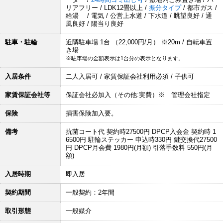
リアフリー / LDK12畳以上 /
振分タイプ
/ 都市ガス /
給湯 / 電気 / 公営上水道 / 下水道 / 眺望良好 / 通
風良好 / 陽当り良好
駐車・駐輪
近隣駐車場 1台 （22,000円/月） ※20m / 自転車置
き場
※駐車場の金額表示は1台分の表示となります。
入居条件
二人入居可 / 家賃保証会社利用必須 / 子供可
家賃保証会社等
保証会社必加入（その他:実費）※ 管理会社指定
保険
損害保険加入要。
備考
抗菌コート代 契約時27500円 DPCP入会金 契約時 1
6500円 駐輪ステッカー 申込時330円 鍵交換代27500
円 DPCP月会費 1980円(月額) 引落手数料 550円(月
額)
入居時期
即入居
契約期間
一般契約：2年間
取引形態
一般媒介