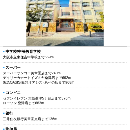
中学校/中等教育学校
大阪市立東住吉中学校まで669m
スーパー
スーパーサンコー美章園店まで240m
デイリーカナートイズミヤ桑津店まで692m
阪急OASIS(阪急オアシス) あべの店まで968m
コンビニ
セブンイレブン 大阪桑津5丁目店まで376m
ローソン 桑津店まで683m
銀行
三井住友銀行美章園支店まで136m
郵便局