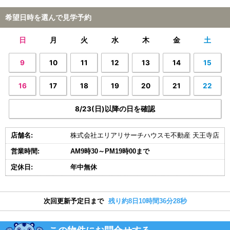
希望日時を選んで見学予約
日
月
火
水
木
金
土
9
10
11
12
13
14
15
16
17
18
19
20
21
22
8/23(日)以降の日を確認
店舗名:
株式会社エリアリサーチハウスモ不動産 天王寺店
営業時間:
AM9時30～PM19時00まで
定休日:
年中無休
次回更新予定日まで
残り約8日10時間36分27秒