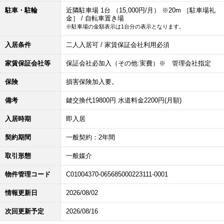
駐車・駐輪
近隣駐車場 1台 （15,000円/月） ※20m ［駐車場礼
金］ / 自転車置き場
※駐車場の金額表示は1台分の表示となります。
入居条件
二人入居可 / 家賃保証会社利用必須
家賃保証会社等
保証会社必加入（その他:実費）※ 管理会社指定
保険
損害保険加入要。
備考
鍵交換代19800円 水道料金2200円(月額)
入居時期
即入居
契約期間
一般契約：2年間
取引形態
一般媒介
物件管理コード
C01004370-065685000223111-0001
情報更新日
2026/08/02
次回更新予定
2026/08/16