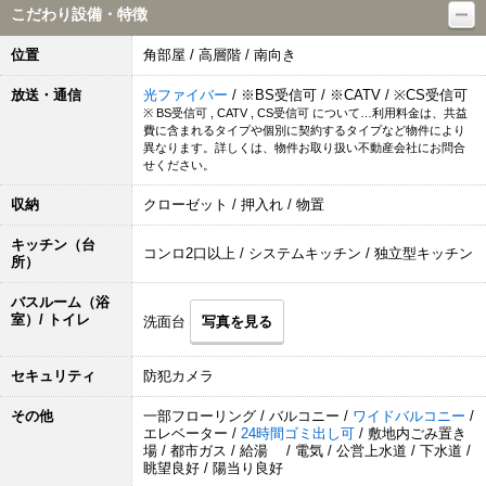
こだわり設備・特徴
位置
角部屋 / 高層階 / 南向き
放送・通信
光ファイバー
/ ※BS受信可 / ※CATV / ※CS受信可
※ BS受信可 , CATV , CS受信可 について…利用料金は、共益
費に含まれるタイプや個別に契約するタイプなど物件により
異なります。詳しくは、物件お取り扱い不動産会社にお問合
せください。
収納
クローゼット / 押入れ / 物置
キッチン（台
コンロ2口以上 / システムキッチン / 独立型キッチン
所）
バスルーム（浴
室）/ トイレ
洗面台
写真を見る
セキュリティ
防犯カメラ
その他
一部フローリング / バルコニー /
ワイドバルコニー
/
エレベーター /
24時間ゴミ出し可
/ 敷地内ごみ置き
場 / 都市ガス / 給湯 / 電気 / 公営上水道 / 下水道 /
眺望良好 / 陽当り良好