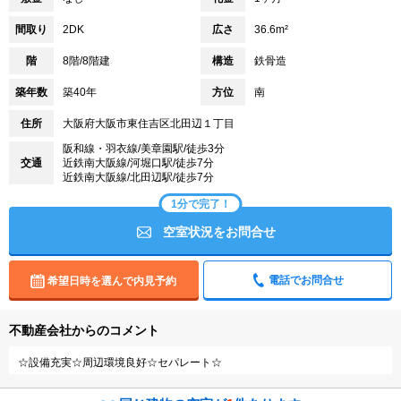
間取り
2DK
広さ
36.6m²
階
8階/8階建
構造
鉄骨造
築年数
築40年
方位
南
住所
大阪府大阪市東住吉区北田辺１丁目
阪和線・羽衣線/美章園駅/徒歩3分
交通
近鉄南大阪線/河堀口駅/徒歩7分
近鉄南大阪線/北田辺駅/徒歩7分
1分で完了！
空室状況をお問合せ
電話でお問合せ
希望日時を選んで内見予約
不動産会社からのコメント
☆設備充実☆周辺環境良好☆セパレート☆