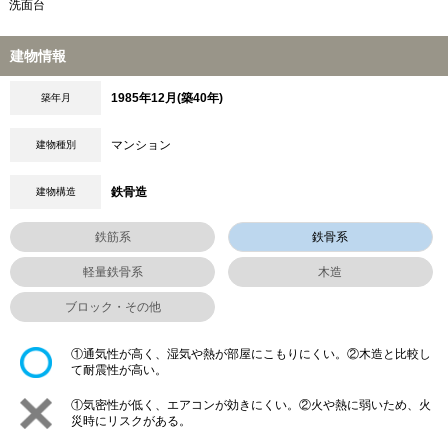
洗面台
建物情報
1985年12月(築40年)
築年月
マンション
建物種別
鉄骨造
建物構造
鉄筋系
鉄骨系
軽量鉄骨系
木造
ブロック・その他
①通気性が高く、湿気や熱が部屋にこもりにくい。②木造と比較し
て耐震性が高い。
①気密性が低く、エアコンが効きにくい。②火や熱に弱いため、火
災時にリスクがある。