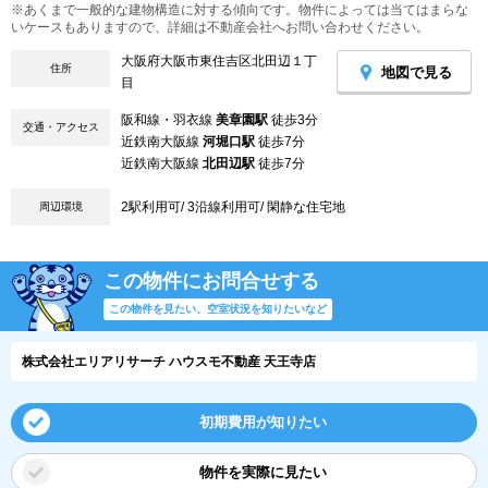
※あくまで一般的な建物構造に対する傾向です。物件によっては当てはまらな
いケースもありますので、詳細は不動産会社へお問い合わせください。
大阪府大阪市東住吉区北田辺１丁
住所
地図で見る
目
阪和線・羽衣線
美章園駅
徒歩3分
交通・アクセス
近鉄南大阪線
河堀口駅
徒歩7分
近鉄南大阪線
北田辺駅
徒歩7分
2駅利用可/ 3沿線利用可/ 閑静な住宅地
周辺環境
この物件にお問合せする
この物件を見たい、空室状況を知りたいなど
株式会社エリアリサーチ ハウスモ不動産 天王寺店
初期費用が知りたい
物件を実際に見たい