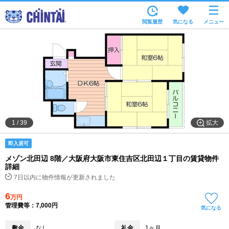
お部屋を探す
閲覧履歴
気になる
メニュー
沿線・駅から
住所から
家賃相場から
通勤通学時間から
物件特集から
拡大
1
/
39
不動産会社から
即入居可
TOP
メゾン北田辺 8階／大阪府大阪市東住吉区北田辺１丁目の賃貸物件
詳細
7日以内に物件情報が更新されました
6
万円
管理費等：7,000円
気になる
敷金
なし
礼金
1ヶ月