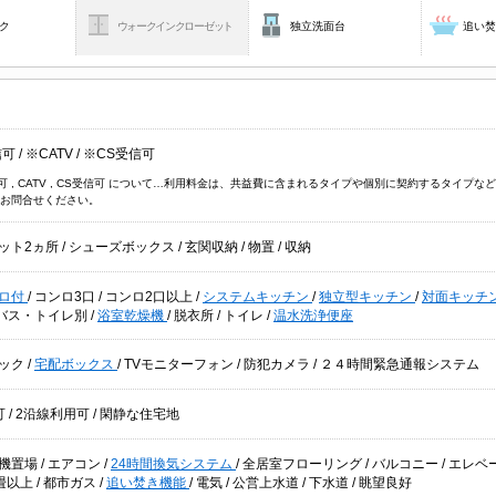
ク
ウォークインクローゼット
独立洗面台
追い
信可
/
※CATV
/
※CS受信可
信可 , CATV , CS受信可 について…利用料金は、共益費に含まれるタイプや個別に契約するタイ
お問合せください。
ット2ヵ所
/
シューズボックス
/
玄関収納
/
物置
/
収納
ロ付
/
コンロ3口
/
コンロ2口以上
/
システムキッチン
/
独立型キッチン
/
対面キッチ
バス・トイレ別
/
浴室乾燥機
/
脱衣所
/
トイレ
/
温水洗浄便座
ック
/
宅配ボックス
/
TVモニターフォン
/
防犯カメラ
/
２４時間緊急通報システム
可
/
2沿線利用可
/
閑静な住宅地
機置場
/
エアコン
/
24時間換気システム
/
全居室フローリング
/
バルコニー
/
エレベ
2畳以上
/
都市ガス
/
追い焚き機能
/
電気
/
公営上水道
/
下水道
/
眺望良好