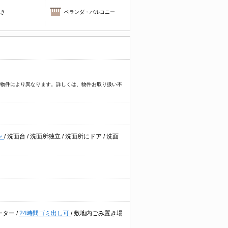
焚き
ベランダ・バルコニー
プなど物件により異なります。詳しくは、物件お取り扱い不
ン
/
洗面台
/
洗面所独立
/
洗面所にドア
/
洗面
ーター
/
24時間ゴミ出し可
/
敷地内ごみ置き場