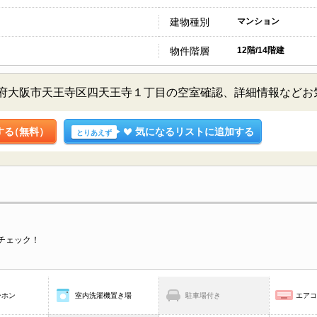
建物種別
マンション
物件階層
12階/14階建
阪府大阪市天王寺区四天王寺１丁目の空室確認、詳細情報など
する
（無料）
気になるリストに追加する
とりあえず
チェック！
ーホン
室内洗濯機置き場
駐車場付き
エア