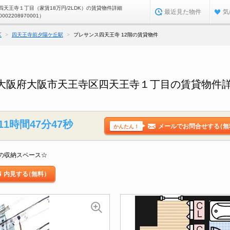
天王寺１丁目（家賃18万円/2LDK）の賃貸物件詳細
最近見た物件
気
0002208970001）
区
四天王寺前夕陽ケ丘駅
プレサンス四天王寺 12階の賃貸物件
／大阪府大阪市天王寺区四天王寺１丁目の賃貸物件
11時間47分46秒
メールでお問合せする
（無
かんたん！
の収納スペース☆
内見する
（無料）