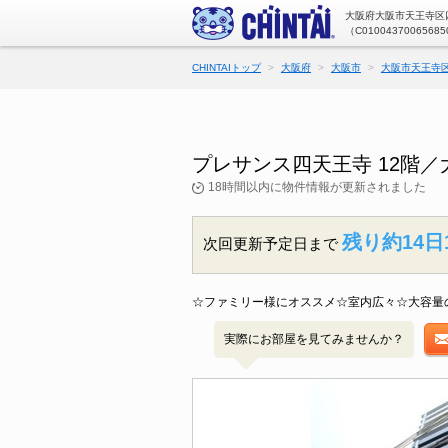
大阪府大阪市天王寺区四
（C01004370065685
CHINTAIトップ
大阪府
大阪市
大阪市天王寺
プレサンス四天王寺 12階
18時間以内に物件情報が更新されました
残り約14日
次回更新予定日まで
☆ファミリー様にオススメ☆室内広々☆大容量
実際にお部屋を見てみませんか？