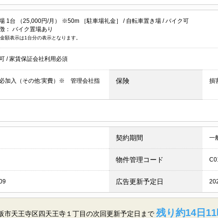
 1台 （25,000円/月） ※50m ［駐車場礼金］ /
自転車置き場
/
バイク可
徴：
バイク置場あり
金額表示は1台分の表示となります。
居可
/
家賃保証会社利用必須
保険
必加入（その他:実費）※ 管理会社指
損
契約期間
一
物件管理コード
C0
広告更新予定日
09
20
残り約14日11
大阪市天王寺区四天王寺１丁目の
次回更新予定日まで