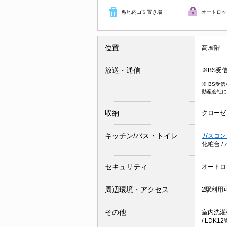
敷地内ゴミ置き場
オートロッ
位置
高層階
放送・通信
※BS受
※ BS受
動産会社に
収納
クローゼ
キッチン/バス・トイレ
ガスコン
化粧台
/
セキュリティ
オートロ
周辺環境・アクセス
2駅利用
その他
室内洗濯
/
LDK1