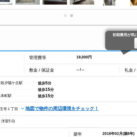
初期費用が気
管理費等
18,000円
敷金 / 保証金
礼金 /
-- / --
5
寺前夕陽ケ丘駅
徒歩
分
15
徒歩
分
15
上本町駅
徒歩
分
地図で物件の周辺環境をチェック！
王寺１丁目
・洋室5.0)
築年
2018年02月(築8年)