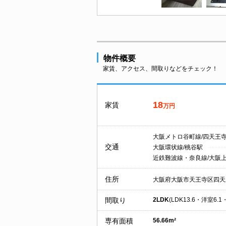
物件概要
家賃、アクセス、間取りなどをチェック！
18
家賃
万円
大阪メトロ谷町線/四天王
交通
大阪環状線/桃谷駅
近鉄難波線・奈良線/大阪
住所
大阪府大阪市天王寺区四天
間取り
2LDK
(LDK13.6・洋室6.1
専有面積
56.66m²