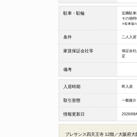
駐車・駐輪
近隣駐車場
その他特
※駐車場の
条件
二人入
家賃保証会社等
保証会社
定
備考
入居時期
即入居
取引形態
一般媒介
情報更新日
2026/08/
プレサンス四天王寺 12階／大阪府