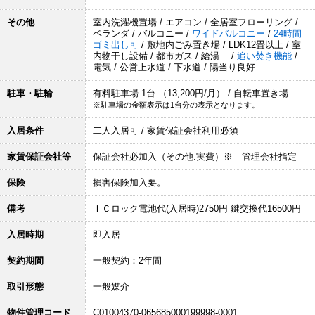
その他
室内洗濯機置場 / エアコン / 全居室フローリング /
ベランダ / バルコニー /
ワイドバルコニー
/
24時間
ゴミ出し可
/ 敷地内ごみ置き場 / LDK12畳以上 / 室
内物干し設備 / 都市ガス / 給湯 /
追い焚き機能
/
電気 / 公営上水道 / 下水道 / 陽当り良好
駐車・駐輪
有料駐車場 1台 （13,200円/月） / 自転車置き場
※駐車場の金額表示は1台分の表示となります。
入居条件
二人入居可 / 家賃保証会社利用必須
家賃保証会社等
保証会社必加入（その他:実費）※ 管理会社指定
保険
損害保険加入要。
備考
ＩＣロック電池代(入居時)2750円 鍵交換代16500円
入居時期
即入居
契約期間
一般契約：2年間
取引形態
一般媒介
物件管理コード
C01004370-065685000199998-0001