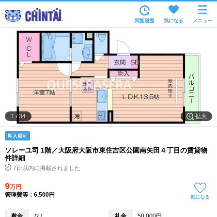
お部屋を探す
閲覧履歴
気になる
メニュー
沿線・駅から
住所から
家賃相場から
通勤通学時間から
物件特集から
拡大
1
/
34
不動産会社から
即入居可
TOP
ソレーユ司 1階／大阪府大阪市東住吉区公園南矢田４丁目の賃貸物
件詳細
7日以内に掲載されました
9
万円
管理費等：6,500円
気になる
敷金
なし
礼金
50,000円