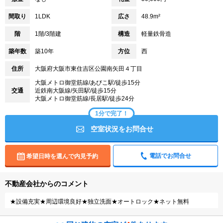
間取り
1LDK
広さ
48.9m²
階
1階/3階建
構造
軽量鉄骨造
築年数
築10年
方位
西
住所
大阪府大阪市東住吉区公園南矢田４丁目
大阪メトロ御堂筋線/あびこ駅/徒歩15分
交通
近鉄南大阪線/矢田駅/徒歩15分
大阪メトロ御堂筋線/長居駅/徒歩24分
1分で完了！
空室状況をお問合せ
電話でお問合せ
希望日時を選んで内見予約
不動産会社からのコメント
★設備充実★周辺環境良好★独立洗面★オートロック★ネット無料