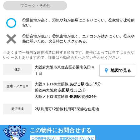
ブロック・その他
①通気性が高く、湿気や熱が部屋にこもりにくい。②家賃が比較的
安い。
①防音性が低い。②気密性が低く、エアコンが効きにくい。③火や
熱に弱いため、火災時にリスクがある。
※あくまで一般的な建物構造に対する傾向です。物件によっては当てはまらな
いケースもありますので、詳細は不動産会社へお問い合わせください。
大阪府大阪市東住吉区公園南矢田４
住所
地図で見る
丁目
大阪メトロ御堂筋線
あびこ駅
徒歩15分
交通・アクセス
近鉄南大阪線
矢田駅
徒歩15分
大阪メトロ御堂筋線
長居駅
徒歩24分
2駅利用可/ 2沿線利用可/ 閑静な住宅地
周辺環境
この物件にお問合せする
この物件を見たい、空室状況を知りたいなど