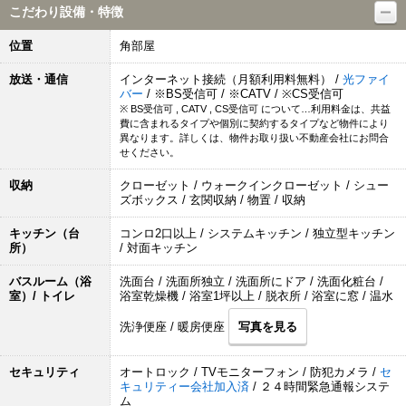
こだわり設備・特徴
位置
角部屋
放送・通信
インターネット接続（月額利用料無料） /
光ファイ
バー
/ ※BS受信可 / ※CATV / ※CS受信可
※ BS受信可 , CATV , CS受信可 について…利用料金は、共益
費に含まれるタイプや個別に契約するタイプなど物件により
異なります。詳しくは、物件お取り扱い不動産会社にお問合
せください。
収納
クローゼット / ウォークインクローゼット / シュー
ズボックス / 玄関収納 / 物置 / 収納
キッチン（台
コンロ2口以上 / システムキッチン / 独立型キッチン
所）
/ 対面キッチン
バスルーム（浴
洗面台 / 洗面所独立 / 洗面所にドア / 洗面化粧台 /
室）/ トイレ
浴室乾燥機 / 浴室1坪以上 / 脱衣所 / 浴室に窓 / 温水
洗浄便座 / 暖房便座
写真を見る
セキュリティ
オートロック / TVモニターフォン / 防犯カメラ /
セ
キュリティー会社加入済
/ ２４時間緊急通報システ
ム