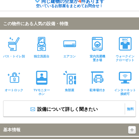
同じ建物の空室が
4
件あります
空いているお部屋をまとめてお問合せ！
この物件にある人気の設備・特徴
バス・トイレ別
独立洗面台
エアコン
室内洗濯機
ウォークイン
置き場
クローゼット
オートロック
TVモニター
角部屋
駐車場付き
インターネット
ホン
接続可
設備について詳しく聞きたい
無料
基本情報