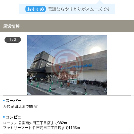
おすすめ
電話ならやりとりがスムーズです
周辺情報
1
/
3
スーパー
万代 苅田店まで897m
コンビニ
ローソン 公園南矢田三丁目店まで382m
ファミリーマート 住吉苅田二丁目店まで1153m