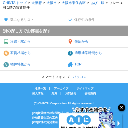
CHINTAIトップ
大阪府
大阪市
大阪市東住吉区
あびこ駅
ソレーユ
司 1階の賃貸物件
気になるリスト
保存中の条件
別の探し方でお部屋を探す
沿線・駅から
住所から
家賃相場から
通勤通学時間から
物件特集から
TOP
スマートフォン
パソコン
地域一覧
アーカイブ
サイトマップ
個人情報
免責
お問合せ
会社案内
(C) CHINTAI Corporation All rights reserved.
[PR]賃貸物件の疑問解決！教えてエイブルAGENT
[PR]賃貸生活の工夫を紹介！CHINTAI情報局
[PR]女性の賃貸生活を応援！Woman.CHINTAI