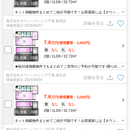
2階
1LDK
32.72m²
画像：12枚
ネット掲載物件まとめてご紹介可能です！お部屋探しは【タウンハ
ウジング千葉】にお任せください！※オンライン内見・現地待ち合
株式会社タウンハウジング千葉 蘇我店
わせは事前にご相談ください。
詳細を見る
情報更新日
2026/08/07
7.6
万円
(管理費等：3,000円)
敷
なし
礼
なし
2階
1LDK
32.72m²
画像：21枚
★他社様掲載物件でもまとめてご見学のご予約が可能です♪限られた
お時間の中で効率よくお部屋探しができるようにお手伝いさせてい
株式会社タウンハウジング千葉 稲毛店
ただきます！お気軽にお問合せ下さい♪
詳細を見る
情報更新日
2026/08/04
7.6
万円
(管理費等：3,000円)
敷
なし
礼
なし
2階
1LDK
32.72m²
画像：20枚
ネット掲載物件まとめてご紹介可能です！お部屋探しは【タウンハ
ウジング】にお任せください！※オンライン内見・現地待ち合わせ
株式会社タウンハウジング千葉 千葉店