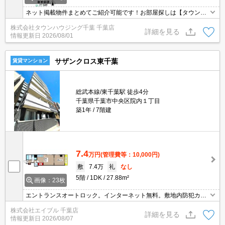
ネット掲載物件まとめてご紹介可能です！お部屋探しは【タウンハ
ウジング】にお任せください！※オンライン内見・現地待ち合わせ
株式会社タウンハウジング千葉 千葉店
は事前にご相談ください。
詳細を見る
情報更新日
2026/08/01
サザンクロス東千葉
賃貸マンション
総武本線/東千葉駅 徒歩4分
千葉県千葉市中央区院内１丁目
築1年
7階建
7.4
万円
(管理費等：10,000円)
敷
7.4万
礼
なし
5階
1DK
27.88m²
画像：23枚
エントランスオートロック。インターネット無料。敷地内防犯カメ
ラ設置。エレベーターあり。浴室換気乾燥式。シャワー付独立洗面
株式会社エイブル 千葉店
台。システムキッチン。TVモニター付インターホン。JR千葉駅まで
詳細を見る
情報更新日
2026/08/07
徒歩9分。