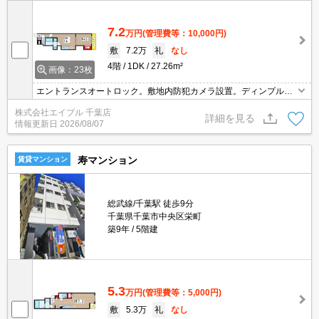
7.2
万円
(管理費等：10,000円)
敷
7.2万
礼
なし
4階
1DK
27.26m²
画像：23枚
エントランスオートロック。敷地内防犯カメラ設置。ディンプルキ
ーを採用。TVモニター付インターホン。エアコン2基付き。浴室乾
株式会社エイブル 千葉店
燥機付。シャワー付独立洗面台。システムキッチン。インターネッ
詳細を見る
情報更新日
2026/08/07
ト無料。
寿マンション
賃貸マンション
総武線/千葉駅 徒歩9分
千葉県千葉市中央区栄町
築9年
5階建
5.3
万円
(管理費等：5,000円)
敷
5.3万
礼
なし