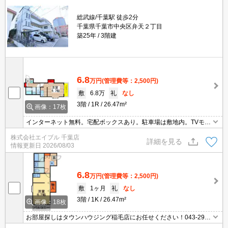
総武線/千葉駅 徒歩2分
千葉県千葉市中央区弁天２丁目
築25年
3階建
6.8
万円
(管理費等：2,500円)
敷
6.8万
礼
なし
3階
1R
26.47m²
画像：17枚
インターネット無料。宅配ボックスあり。駐車場は敷地内。TVモニ
ターホン有。温水洗浄便座付き。シャワー付独立洗面台。最上階。
株式会社エイブル 千葉店
仲介手数料家賃の0.55ヵ月分。ファミリーマートへ220m。駅近。
詳細を見る
情報更新日
2026/08/03
6.8
万円
(管理費等：2,500円)
敷
1ヶ月
礼
なし
3階
1K
26.47m²
画像：18枚
お部屋探しはタウンハウジング稲毛店にお任せください！043-290-
8070