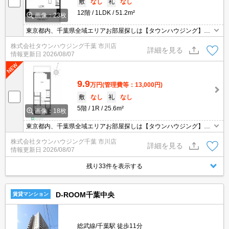
敷
なし
礼
なし
12階
1LDK
51.2m²
画像：23枚
東京都内、千葉県全域エリアお部屋探しは【タウンハウジング】に
お任せください！オンラインでご相談・ご見学・ご契約お手続きも
株式会社タウンハウジング千葉 市川店
ご対応可能です。
詳細を見る
情報更新日
2026/08/07
9.9
万円
(管理費等：13,000円)
敷
なし
礼
なし
5階
1R
25.6m²
画像：18枚
東京都内、千葉県全域エリアお部屋探しは【タウンハウジング】に
お任せください！オンラインでご相談・ご見学・ご契約お手続きも
株式会社タウンハウジング千葉 市川店
ご対応可能です。
詳細を見る
情報更新日
2026/08/07
残り33件を表示する
D-ROOM千葉中央
賃貸マンション
総武線/千葉駅 徒歩11分