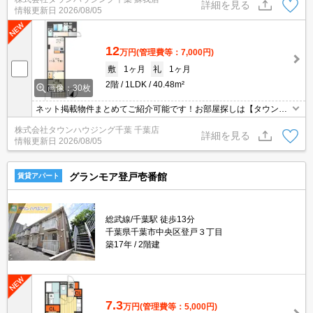
ください！
詳細を見る
情報更新日
2026/08/05
12
万円
(管理費等：7,000円)
敷
1ヶ月
礼
1ヶ月
2階
1LDK
40.48m²
画像：30枚
ネット掲載物件まとめてご紹介可能です！お部屋探しは【タウンハ
ウジング】にお任せください！※オンライン内見・現地待ち合わせ
株式会社タウンハウジング千葉 千葉店
は事前にご相談ください。
詳細を見る
情報更新日
2026/08/05
グランモア登戸壱番館
賃貸アパート
総武線/千葉駅 徒歩13分
千葉県千葉市中央区登戸３丁目
築17年
2階建
7.3
万円
(管理費等：5,000円)