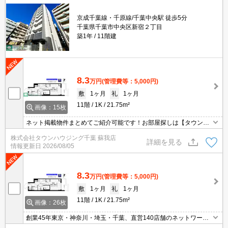
京成千葉線・千原線/千葉中央駅 徒歩5分
千葉県千葉市中央区新宿２丁目
築1年
11階建
8.3
万円
(管理費等：5,000円)
敷
1ヶ月
礼
1ヶ月
11階
1K
21.75m²
画像：15枚
ネット掲載物件まとめてご紹介可能です！お部屋探しは【タウンハ
ウジング】にお任せください！※オンライン内見・現地待ち合わせ
株式会社タウンハウジング千葉 蘇我店
は事前にご相談ください。
詳細を見る
情報更新日
2026/08/05
8.3
万円
(管理費等：5,000円)
敷
1ヶ月
礼
1ヶ月
11階
1K
21.75m²
画像：26枚
創業45年東京・神奈川・埼玉・千葉、直営140店舗のネットワーク
でお部屋探しをサポートするタウンハウジング。お部屋探しは【タ