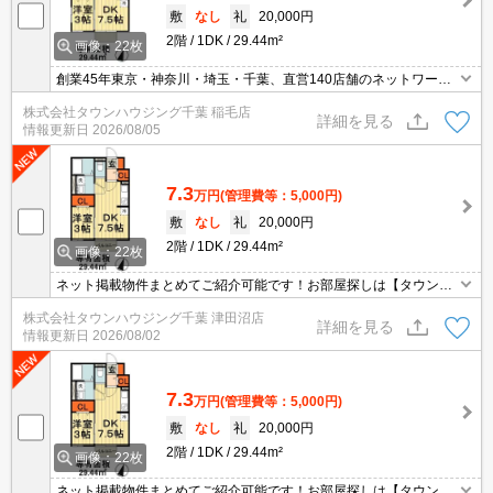
敷
なし
礼
20,000円
2階
1DK
29.44m²
画像：22枚
創業45年東京・神奈川・埼玉・千葉、直営140店舗のネットワーク
でお部屋探しをサポートするタウンハウジング。お部屋探しは【タ
株式会社タウンハウジング千葉 稲毛店
ウンハウジング】にお任せ下さい！
詳細を見る
情報更新日
2026/08/05
7.3
万円
(管理費等：5,000円)
敷
なし
礼
20,000円
2階
1DK
29.44m²
画像：22枚
ネット掲載物件まとめてご紹介可能です！お部屋探しは【タウンハ
ウジング】にお任せください！※オンライン内見・現地待ち合わせ
株式会社タウンハウジング千葉 津田沼店
は事前にご相談ください。
詳細を見る
情報更新日
2026/08/02
7.3
万円
(管理費等：5,000円)
敷
なし
礼
20,000円
2階
1DK
29.44m²
画像：22枚
ネット掲載物件まとめてご紹介可能です！お部屋探しは【タウンハ