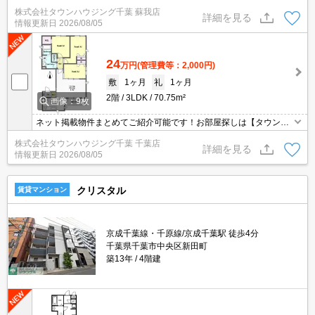
お時間の中で効率よくお部屋探しができるようにお手伝いさせてい
株式会社タウンハウジング千葉 蘇我店
ただきます！お気軽にお問合せ下さい♪
詳細を見る
情報更新日
2026/08/05
24
万円
(管理費等：2,000円)
敷
1ヶ月
礼
1ヶ月
2階
3LDK
70.75m²
画像：9枚
ネット掲載物件まとめてご紹介可能です！お部屋探しは【タウンハ
ウジング】にお任せください！※オンライン内見・現地待ち合わせ
株式会社タウンハウジング千葉 千葉店
は事前にご相談ください。
詳細を見る
情報更新日
2026/08/05
クリスタル
賃貸マンション
京成千葉線・千原線/京成千葉駅 徒歩4分
千葉県千葉市中央区新田町
築13年
4階建