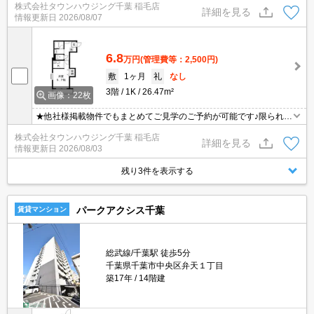
株式会社タウンハウジング千葉 稲毛店
詳細を見る
情報更新日
2026/08/07
6.8
万円
(管理費等：2,500円)
敷
1ヶ月
礼
なし
3階
1K
26.47m²
画像：22枚
★他社様掲載物件でもまとめてご見学のご予約が可能です♪限られた
お時間の中で効率よくお部屋探しができるようにお手伝いさせてい
株式会社タウンハウジング千葉 稲毛店
ただきます！お気軽にお問合せ下さい♪
詳細を見る
情報更新日
2026/08/03
残り3件を表示する
パークアクシス千葉
賃貸マンション
総武線/千葉駅 徒歩5分
千葉県千葉市中央区弁天１丁目
築17年
14階建