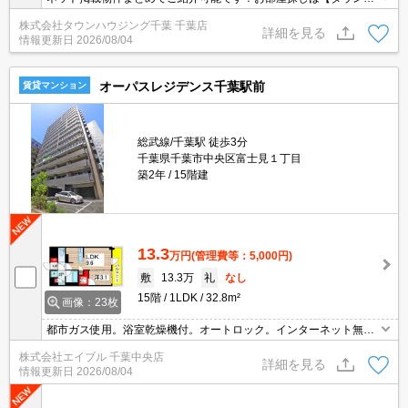
ウジング】にお任せください！※オンライン内見・現地待ち合わせ
株式会社タウンハウジング千葉 千葉店
は事前にご相談ください。
詳細を見る
情報更新日
2026/08/04
オーパスレジデンス千葉駅前
賃貸マンション
総武線/千葉駅 徒歩3分
千葉県千葉市中央区富士見１丁目
築2年
15階建
13.3
万円
(管理費等：5,000円)
敷
13.3万
礼
なし
15階
1LDK
32.8m²
画像：23枚
都市ガス使用。浴室乾燥機付。オートロック。インターネット無
料。便利な宅配BOX。追い焚き付き。カウンター式システムキッチ
株式会社エイブル 千葉中央店
ン。RC造。ペット飼育の場合、敷金1ヵ月分増。仲介手数料家賃の
詳細を見る
情報更新日
2026/08/04
55%。