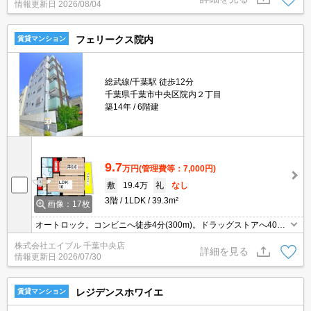
情報更新日
2026/08/04
フェリークス院内
賃貸マンション
総武線/千葉駅 徒歩12分
千葉県千葉市中央区院内２丁目
築14年
6階建
9.7
万円
(管理費等：7,000円)
敷
19.4万
礼
なし
3階
1LDK
39.3m²
画像：17枚
オートロック。コンビニへ徒歩4分(300m)。ドラッグストアへ400
m。郵便局へ240m。敷地内防犯カメラ設置。駅まで徒歩6分圏内!。
株式会社エイブル 千葉中央店
ヨドバシカメラへ900m。TVインターホン付き。都市ガス使用。
詳細を見る
情報更新日
2026/07/30
レジデンスホワイエ
賃貸マンション