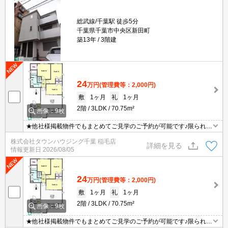
総武線/千葉駅 徒歩5分
千葉県千葉市中央区新田町
築13年
3階建
24
万円
(管理費等：2,000円)
敷
1ヶ月
礼
1ヶ月
2階
3LDK
70.75m²
画像：9枚
★他社様掲載物件でもまとめてご見学のご予約が可能です♪限られた
お時間の中で効率よくお部屋探しができるようにお手伝いさせてい
株式会社タウンハウジング千葉 稲毛店
ただきます！お気軽にお問合せ下さい♪
詳細を見る
情報更新日
2026/08/05
24
万円
(管理費等：2,000円)
敷
1ヶ月
礼
1ヶ月
2階
3LDK
70.75m²
画像：9枚
★他社様掲載物件でもまとめてご見学のご予約が可能です♪限られた