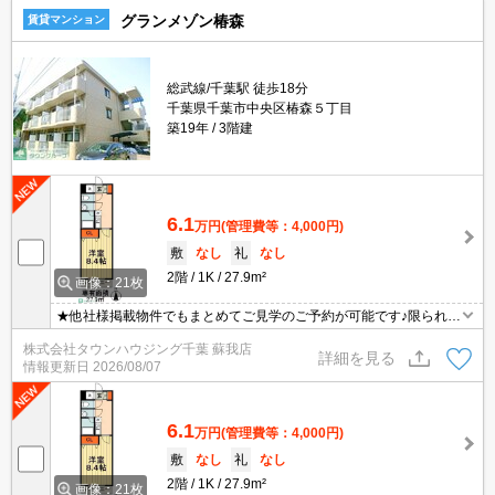
グランメゾン椿森
賃貸マンション
総武線/千葉駅 徒歩18分
千葉県千葉市中央区椿森５丁目
築19年
3階建
6.1
万円
(管理費等：4,000円)
敷
なし
礼
なし
2階
1K
27.9m²
画像：21枚
★他社様掲載物件でもまとめてご見学のご予約が可能です♪限られた
お時間の中で効率よくお部屋探しができるようにお手伝いさせてい
株式会社タウンハウジング千葉 蘇我店
ただきます！お気軽にお問合せ下さい♪
詳細を見る
情報更新日
2026/08/07
6.1
万円
(管理費等：4,000円)
敷
なし
礼
なし
2階
1K
27.9m²
画像：21枚