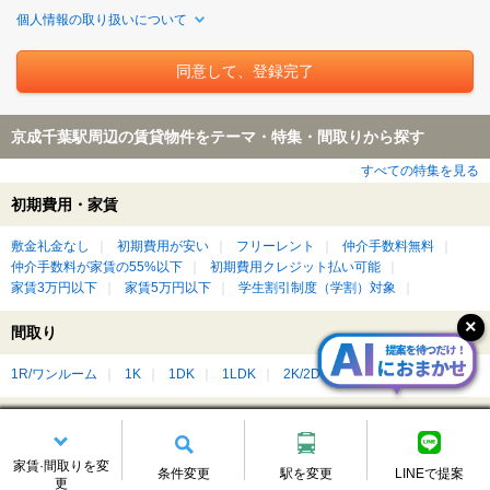
個人情報の取り扱いについて
京成千葉駅周辺の賃貸物件をテーマ・特集・間取りから探す
すべての特集を見る
初期費用・家賃
敷金礼金なし
初期費用が安い
フリーレント
仲介手数料無料
仲介手数料が家賃の55%以下
初期費用クレジット払い可能
家賃3万円以下
家賃5万円以下
学生割引制度（学割）対象
間取り
1R/ワンルーム
1K
1DK
1LDK
2K/2DK
2LDK
3LDK
設備・こだわり
新築・築浅
リフォーム・リノベーション済み
デザイナーズ
家賃·間取りを変
条件変更
駅を変更
LINEで提案
バス・トイレ別
温水洗浄便座（ウォシュレット）付き
更