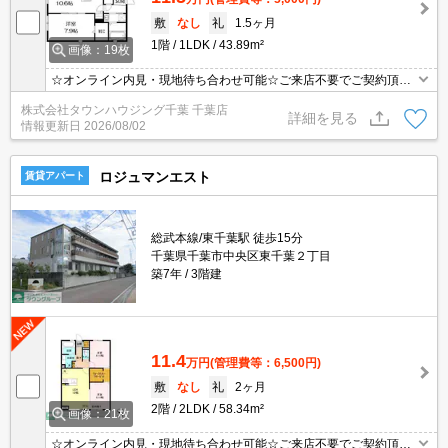
敷
なし
礼
1.5ヶ月
1階
1LDK
43.89m²
画像：19枚
☆オンライン内見・現地待ち合わせ可能☆ご来店不要でご契約頂く
事も可能です！お部屋探しは【タウンハウジング蘇我店】にお任せ
株式会社タウンハウジング千葉 千葉店
ください！
詳細を見る
情報更新日
2026/08/02
ロジュマンエスト
賃貸アパート
総武本線/東千葉駅 徒歩15分
千葉県千葉市中央区東千葉２丁目
築7年
3階建
11.4
万円
(管理費等：6,500円)
敷
なし
礼
2ヶ月
2階
2LDK
58.34m²
画像：21枚
☆オンライン内見・現地待ち合わせ可能☆ご来店不要でご契約頂く