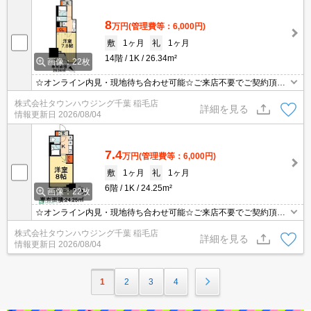
8
万円
(管理費等：6,000円)
敷
1ヶ月
礼
1ヶ月
14階
1K
26.34m²
画像：22枚
☆オンライン内見・現地待ち合わせ可能☆ご来店不要でご契約頂く
事も可能です！お部屋探しは【タウンハウジング千葉店】にお任せ
株式会社タウンハウジング千葉 稲毛店
ください！
詳細を見る
情報更新日
2026/08/04
7.4
万円
(管理費等：6,000円)
敷
1ヶ月
礼
1ヶ月
6階
1K
24.25m²
画像：22枚
☆オンライン内見・現地待ち合わせ可能☆ご来店不要でご契約頂く
事も可能です！お部屋探しは【タウンハウジング蘇我店】にお任せ
株式会社タウンハウジング千葉 稲毛店
ください！
詳細を見る
情報更新日
2026/08/04
1
2
3
4