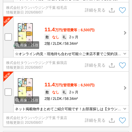
事も可能です！お部屋探しは【タウンハウジング蘇我店】にお任せ
株式会社タウンハウジング千葉 稲毛店
ください！
詳細を見る
情報更新日
2026/08/07
11.4
万円
(管理費等：6,500円)
敷
なし
礼
2ヶ月
2階
2LDK
58.34m²
画像：21枚
☆オンライン内見・現地待ち合わせ可能☆ご来店不要でご契約頂く
事も可能です！お部屋探しは【タウンハウジング蘇我店】にお任せ
株式会社タウンハウジング千葉 蘇我店
ください！
詳細を見る
情報更新日
2026/08/07
11.4
万円
(管理費等：6,500円)
敷
なし
礼
2ヶ月
2階
2LDK
58.34m²
画像：21枚
ネット掲載物件まとめてご紹介可能です！お部屋探しは【タウンハ
ウジング】にお任せください！※オンライン内見・現地待ち合わせ
株式会社タウンハウジング千葉 千葉店
は事前にご相談ください。
詳細を見る
情報更新日
2026/08/07