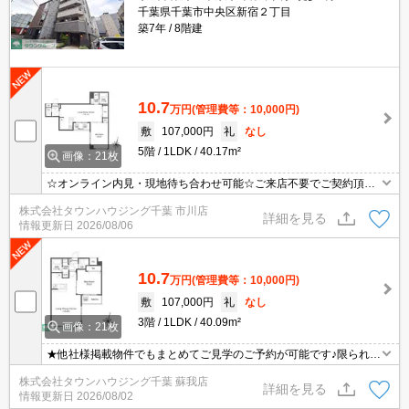
千葉県千葉市中央区新宿２丁目
築7年
8階建
10.7
万円
(管理費等：10,000円)
敷
107,000円
礼
なし
5階
1LDK
40.17m²
画像：21枚
☆オンライン内見・現地待ち合わせ可能☆ご来店不要でご契約頂く
事も可能です！お部屋探しは【タウンハウジング千葉店】にお任せ
株式会社タウンハウジング千葉 市川店
ください！
詳細を見る
情報更新日
2026/08/06
10.7
万円
(管理費等：10,000円)
敷
107,000円
礼
なし
3階
1LDK
40.09m²
画像：21枚
★他社様掲載物件でもまとめてご見学のご予約が可能です♪限られた
お時間の中で効率よくお部屋探しができるようにお手伝いさせてい
株式会社タウンハウジング千葉 蘇我店
ただきます！お気軽にお問合せ下さい♪
詳細を見る
情報更新日
2026/08/02