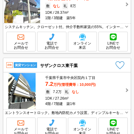
敷
なし
礼
8万
1DK
28.37m²
1階
3階建 築5年
システムキッチン。クローゼット付。仲介手数料家賃の55%。インターネ
ット無料。
メールで
電話で
オンライン
LINEで
お問合せ
お問合せ
来店
お問合せ
サザンクロス東千葉
PR
賃貸マンション
千葉県千葉市中央区院内１丁目
7.2
万円
(管理費等：10,000円)
敷
7.2万
礼
なし
1DK
27.26m²
4階
7階建 築1年
エントランスオートロック。敷地内防犯カメラ設置。ディンプルキーを採
用。TVモニター付インターホン。エアコン2基付き。浴室乾燥機付。シャ
ワー付独立洗面台。システムキッチン。インターネット無料。
メールで
電話で
オンライン
LINEで
お問合せ
お問合せ
来店
お問合せ