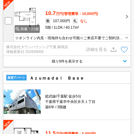
10.7
万円
(管理費等：10,000円)
敷
107,000円
礼
なし
5階
1LDK
40.17m²
画像：21枚
☆オンライン内見・現地待ち合わせ可能☆ご来店不要でご契約頂く
事も可能です！お部屋探しは【タウンハウジング千葉店】にお任せ
株式会社タウンハウジング千葉 蘇我店
ください！
詳細を見る
情報更新日
2026/08/06
残り9件を表示する
Ａｚｕｍａｄａｉ Ｂａｓｅ
賃貸アパート
総武線/千葉駅 徒歩5分
千葉県千葉市中央区弁天１丁目
築6年
3階建
11.5
万円
(管理費等：5,000円)