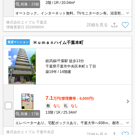
2階
1R
20.04m²
画像：23枚
オートロック。インターネット無料。TVモニターホン有。浴室乾燥
機付。温水洗浄便座付き。独立洗面化粧台付き。セブンイレブンへ
株式会社エイブル 千葉店
88m。西友へ500m。ヨドバシカメラへ700m。仲介手数料家賃の5
詳細を見る
情報更新日
2026/08/04
5%。
Ｈｕｍａｎハイム千葉本町
賃貸マンション
総武線/千葉駅 徒歩13分
千葉県千葉市中央区本町１丁目
築19年
14階建
7.1
万円
(管理費等：6,000円)
敷
なし
礼
なし
13階
1K
25.34m²
画像：17枚
エレベーターあり。宅配ボックスあり。千葉大学へ938ｍ。都市ガ
ス使用。エアコン付き。2口ガスコンロ付。室内洗濯機置場。オー
株式会社エイブル 千葉中央店
トロック。SRC造。
詳細を見る