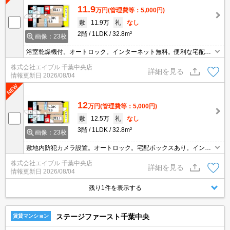
11.9
万円
(管理費等：5,000円)
敷
11.9万
礼
なし
2階
1LDK
32.8m²
画像：23枚
浴室乾燥機付。オートロック。インターネット無料。便利な宅配BO
X。追い焚き付き。カウンター式システムキッチン。RC造。ペット
株式会社エイブル 千葉中央店
飼育の場合、敷金1ヵ月分増。都市ガス使用。仲介手数料家賃の5
詳細を見る
情報更新日
2026/08/04
5%。
12
万円
(管理費等：5,000円)
敷
12.5万
礼
なし
3階
1LDK
32.8m²
画像：23枚
敷地内防犯カメラ設置。オートロック。宅配ボックスあり。インタ
ーネット無料。ウォークインクローゼット付き。シューズボックス
株式会社エイブル 千葉中央店
付き。ペット飼育の場合、敷金1ヵ月分増。仲介手数料家賃の5
詳細を見る
情報更新日
2026/08/04
5%。
残り1件を表示する
ステージファースト千葉中央
賃貸マンション