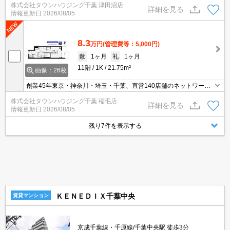
株式会社タウンハウジング千葉 津田沼店
ウンハウジング】にお任せ下さい！
詳細を見る
情報更新日
2026/08/05
8.3
万円
(管理費等：5,000円)
敷
1ヶ月
礼
1ヶ月
11階
1K
21.75m²
画像：26枚
創業45年東京・神奈川・埼玉・千葉、直営140店舗のネットワーク
でお部屋探しをサポートするタウンハウジング。お部屋探しは【タ
株式会社タウンハウジング千葉 稲毛店
ウンハウジング】にお任せ下さい！
詳細を見る
情報更新日
2026/08/05
残り7件を表示する
ＫＥＮＥＤＩＸ千葉中央
賃貸マンション
京成千葉線・千原線/千葉中央駅 徒歩3分