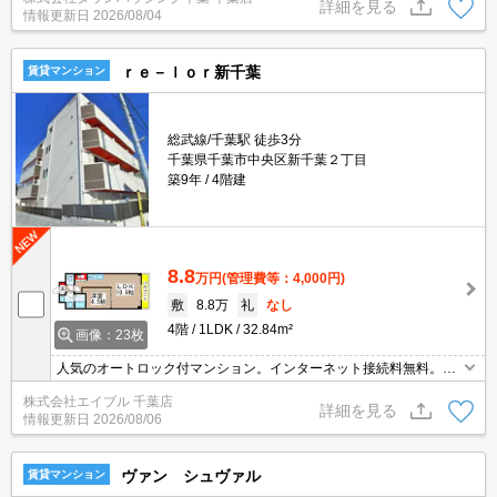
は事前にご相談ください。
詳細を見る
情報更新日
2026/08/04
ｒｅ－ｌｏｒ新千葉
賃貸マンション
総武線/千葉駅 徒歩3分
千葉県千葉市中央区新千葉２丁目
築9年
4階建
8.8
万円
(管理費等：4,000円)
敷
8.8万
礼
なし
4階
1LDK
32.84m²
画像：23枚
人気のオートロック付マンション。インターネット接続料無料。浴
室換気乾燥式。洗面化粧台付き。システムキッチン。エアコン2基
株式会社エイブル 千葉店
付き。TVインターホン付き。追い焚き機能付きバス。仲介手数料家
詳細を見る
情報更新日
2026/08/06
賃の55%。
ヴァン シュヴァル
賃貸マンション