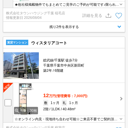
★他社様掲載物件でもまとめてご見学のご予約が可能です♪限られた
お時間の中で効率よくお部屋探しができるようにお手伝いさせてい
株式会社タウンハウジング千葉 稲毛店
ただきます！お気軽にお問合せ下さい♪
詳細を見る
情報更新日
2026/08/04
残り2件を表示する
ウィスタリアコート
賃貸マンション
総武線/千葉駅 徒歩7分
千葉県千葉市中央区新田町
築2年
6階建
12
万円
(管理費等：7,000円)
敷
1ヶ月
礼
1ヶ月
2階
1LDK
40.48m²
画像：30枚
☆オンライン内見・現地待ち合わせ可能☆ご来店不要でご契約頂く
事も可能です！お部屋探しは【タウンハウジング蘇我店】にお任せ
株式会社タウンハウジング千葉 蘇我店