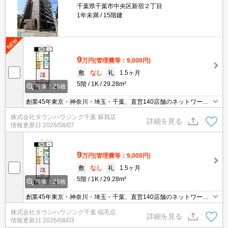
千葉県千葉市中央区新宿２丁目
1年未満
15階建
9
万円
(管理費等：9,000円)
敷
なし
礼
1.5ヶ月
5階
1K
29.28m²
画像：26枚
創業45年東京・神奈川・埼玉・千葉、直営140店舗のネットワーク
でお部屋探しをサポートするタウンハウジング。お部屋探しは【タ
株式会社タウンハウジング千葉 蘇我店
ウンハウジング】にお任せ下さい！
詳細を見る
情報更新日
2026/08/07
9
万円
(管理費等：9,000円)
敷
なし
礼
1.5ヶ月
5階
1K
29.28m²
画像：26枚
創業45年東京・神奈川・埼玉・千葉、直営140店舗のネットワーク
でお部屋探しをサポートするタウンハウジング。お部屋探しは【タ
株式会社タウンハウジング千葉 稲毛店
ウンハウジング】にお任せ下さい！
詳細を見る
情報更新日
2026/08/03