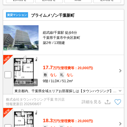
プライムメゾン千葉新町
賃貸マンション
総武線/千葉駅 徒歩6分
千葉県千葉市中央区新町
築2年
13階建
17.7
万円
(管理費等：20,000円)
敷
なし
礼
なし
9階
1LDK
51.2m²
画像：25枚
東京都内、千葉県全域エリアお部屋探しは【タウンハウジング】に
お任せください！オンラインでご相談・ご見学・ご契約お手続きも
株式会社タウンハウジング千葉 市川店
ご対応可能です。
詳細を見る
情報更新日
2026/08/07
18.3
万円
(管理費等：20,000円)