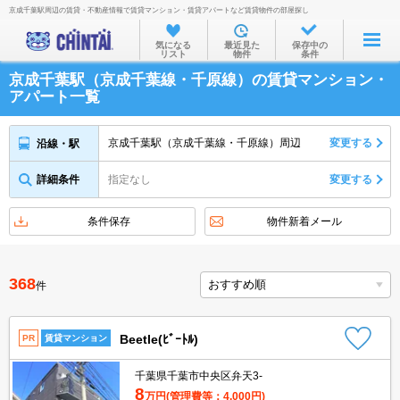
京成千葉駅周辺の賃貸・不動産情報で賃貸マンション・賃貸アパートなど賃貸物件の部屋探し
お部屋を探す
気になる
最近見た
保存中の
リスト
物件
条件
沿線・駅から
京成千葉駅（京成千葉線・千原線）の賃貸マンション・
住所から
アパート一覧
家賃相場から
京成千葉駅（京成千葉線・千原線）周辺
変更する
沿線・駅
通勤通学時間から
詳細条件
指定なし
変更する
物件特集から
不動産会社から
条件保存
物件新着メール
TOP
368
件
Beetle(ﾋﾞｰﾄﾙ)
PR
賃貸マンション
千葉県千葉市中央区弁天3-
8
万円
(管理費等：4,000円)