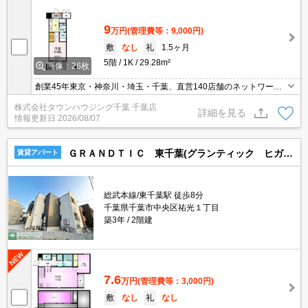
9
万円
(管理費等：9,000円)
敷
なし
礼
1.5ヶ月
5階
1K
29.28m²
画像：26枚
創業45年東京・神奈川・埼玉・千葉、直営140店舗のネットワーク
でお部屋探しをサポートするタウンハウジング。お部屋探しは【タ
株式会社タウンハウジング千葉 千葉店
ウンハウジング】にお任せ下さい！
詳細を見る
情報更新日
2026/08/07
ＧＲＡＮＤＴＩＣ 東千葉(グランティック ヒガシチバ)
賃貸アパート
総武本線/東千葉駅 徒歩8分
千葉県千葉市中央区祐光１丁目
築3年
2階建
7.6
万円
(管理費等：3,000円)
敷
なし
礼
なし