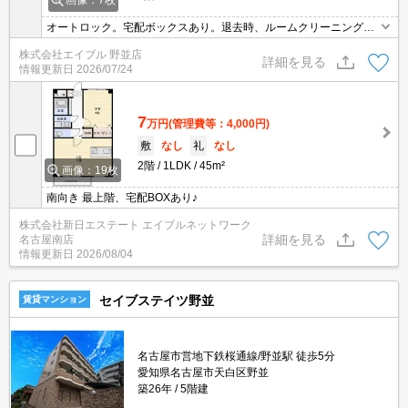
画像：7枚
オートロック。宅配ボックスあり。退去時、ルームクリーニング料
金69,300円。
株式会社エイブル 野並店
詳細を見る
情報更新日
2026/07/24
7
万円
(管理費等：4,000円)
敷
なし
礼
なし
2階
1LDK
45m²
画像：19枚
南向き 最上階、宅配BOXあり♪
株式会社新日エステート エイブルネットワーク
詳細を見る
名古屋南店
情報更新日
2026/08/04
セイブステイツ野並
賃貸マンション
名古屋市営地下鉄桜通線/野並駅 徒歩5分
愛知県名古屋市天白区野並
築26年
5階建