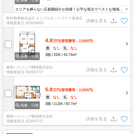
画像：12枚
エリアを縛らない広範囲紹介が自慢！公平な視点でベストな地域を
ご提案します。現地集合・オンライン対応！
野村商事株式会社 エイブルネットワーク東海店
詳細を見る
情報更新日
2026/08/03
4.8
万円
(管理費等：2,000円)
敷
なし
礼
なし
3階
2DK
43.74m²
画像：11枚
東和ハウジング開発株式会社
詳細を見る
情報更新日
2026/07/27
5.8
万円
(管理費等：2,000円)
敷
なし
礼
なし
3階
1LDK
50.7m²
画像：12枚
東和ハウジング開発株式会社
詳細を見る
情報更新日
2026/07/27