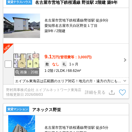
名古屋市営地下鉄桜通線 野並駅 2階建 築9年
賃貸テラスハウス
名古屋市営地下鉄桜通線/野並駅 徒歩9分
愛知県名古屋市天白区野並１丁目
築9年
2階建
9.1
万円
(管理費等：3,000円)
敷
なし
礼
1ヶ月
1-2階
2LDK
68.62m²
画像：20枚
エイブル東海店は広範囲のエリア対応！地元の方・遠方の方にも公
平な視点で提案♪見るだけ・オンライン可！
野村商事株式会社 エイブルネットワーク東海店
詳細を見る
情報更新日
2026/08/03
アネックス野並
賃貸マンション
名古屋市営地下鉄桜通線/野並駅 徒歩5分