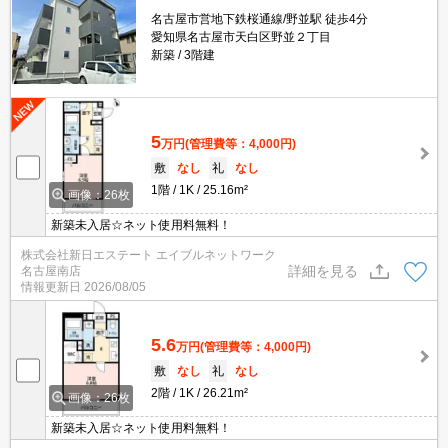
名古屋市営地下鉄桜通線/野並駅 徒歩4分
愛知県名古屋市天白区野並２丁目
新築
3階建
5
万円
(管理費等：4,000円)
敷
なし
礼
なし
1階
1K
25.16m²
画像：26枚
新築未入居☆ネット使用料無料！
株式会社新日エステート エイブルネットワーク
詳細を見る
名古屋南店
情報更新日
2026/08/05
5.6
万円
(管理費等：4,000円)
敷
なし
礼
なし
2階
1K
26.21m²
画像：26枚
新築未入居☆ネット使用料無料！