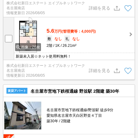
株式会社新日エステート エイブルネットワーク
詳細を見る
名古屋南店
情報更新日
2026/08/05
5.6
万円
(管理費等：4,000円)
敷
なし
礼
なし
2階
1K
26.21m²
画像：26枚
新築未入居☆ネット使用料無料！
株式会社新日エステート エイブルネットワーク
詳細を見る
名古屋南店
情報更新日
2026/08/05
名古屋市営地下鉄桜通線 野並駅 2階建 築30年
賃貸アパート
名古屋市営地下鉄桜通線/野並駅 徒歩9分
愛知県名古屋市天白区野並４丁目
築30年
2階建