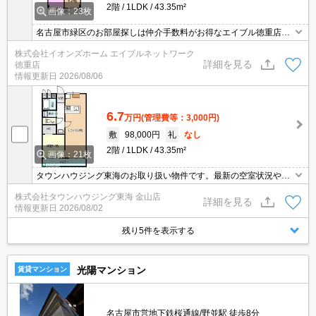
2階
1LDK
43.35m²
画像：23枚
名古屋市緑区のお部屋探しは仲介手数料がお得なエイブル徳重店！
ちょっと待って！【仲介手数料】一度相談してみては？気になる物
株式会社イオンズホーム エイブルネットワーク
件が予算オーバー…そんな時はエイブル徳重店まで！やっぱり地元
詳細を見る
徳重店
の不動産屋が安心♪【名古屋市緑区】のお部屋探しなら【エイブル徳
情報更新日
2026/08/06
重店】
6.7
万円
(管理費等：3,000円)
敷
98,000円
礼
なし
2階
1LDK
43.35m²
画像：21枚
タウンハウジング東海のお取り扱い物件です。最新の空室状況やの
詳細などお気軽にお問い合わせ下さい。
株式会社タウンハウジング東海 金山店
詳細を見る
情報更新日
2026/08/02
残り5件を表示する
光陽マンション
賃貸マンション
名古屋市営地下鉄桜通線/野並駅 徒歩8分