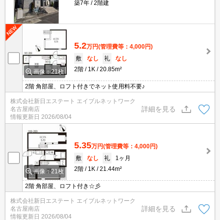
築7年
2階建
5.2
万円
(管理費等：4,000円)
敷
なし
礼
なし
2階
1K
20.85m²
画像：21枚
2階 角部屋、ロフト付きでネット使用料不要♪
株式会社新日エステート エイブルネットワーク
詳細を見る
名古屋南店
情報更新日
2026/08/04
5.35
万円
(管理費等：4,000円)
敷
なし
礼
1ヶ月
2階
1K
21.44m²
画像：21枚
2階 角部屋、ロフト付き☆彡
株式会社新日エステート エイブルネットワーク
詳細を見る
名古屋南店
情報更新日
2026/08/04