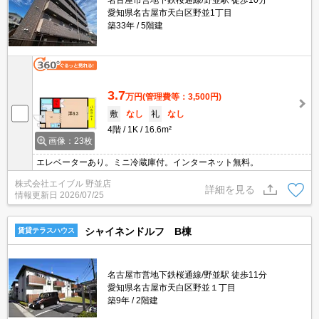
名古屋市営地下鉄桜通線/野並駅 徒歩10分
愛知県名古屋市天白区野並1丁目
築33年
5階建
3.7
万円
(管理費等：3,500円)
敷
なし
礼
なし
4階
1K
16.6m²
画像：23枚
エレベーターあり。ミニ冷蔵庫付。インターネット無料。
株式会社エイブル 野並店
詳細を見る
情報更新日
2026/07/25
シャイネンドルフ B棟
賃貸テラスハウス
名古屋市営地下鉄桜通線/野並駅 徒歩11分
愛知県名古屋市天白区野並１丁目
築9年
2階建