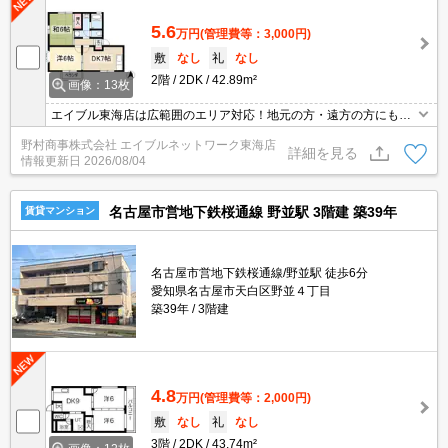
5.6
万円
(管理費等：3,000円)
敷
なし
礼
なし
2階
2DK
42.89m²
画像：13枚
エイブル東海店は広範囲のエリア対応！地元の方・遠方の方にも公
平な視点で提案♪見るだけ・オンライン可！
野村商事株式会社 エイブルネットワーク東海店
詳細を見る
情報更新日
2026/08/04
名古屋市営地下鉄桜通線 野並駅 3階建 築39年
賃貸マンション
名古屋市営地下鉄桜通線/野並駅 徒歩6分
愛知県名古屋市天白区野並４丁目
築39年
3階建
4.8
万円
(管理費等：2,000円)
敷
なし
礼
なし
3階
2DK
43.74m²