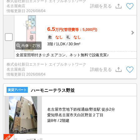
株式会社新日エステート エイブルネットワーク
詳細を見る
名古屋南店
情報更新日
2026/08/04
6.5
万円
(管理費等：5,000円)
敷
なし
礼
なし
3階
1LDK
30.9m²
画像：27枚
全居室照明付き☆彡 エアコン、ネット無料で設備充実♪
株式会社新日エステート エイブルネットワーク
詳細を見る
名古屋南店
情報更新日
2026/08/04
ハーモニーテラス野並
賃貸アパート
名古屋市営地下鉄桜通線/野並駅 徒歩2分
愛知県名古屋市天白区野並２丁目
築8年
2階建