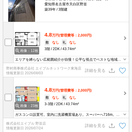
愛知県名古屋市天白区野並
築39年
3階建
4.8
万円
(管理費等：2,000円)
敷
なし
礼
なし
3階
2DK
43.74m²
画像：12枚
エリアを縛らない広範囲紹介が自慢！公平な視点でベストな地域を
ご提案します。現地集合・オンライン対応！
野村商事株式会社 エイブルネットワーク東海店
詳細を見る
情報更新日
2026/08/03
4.8
万円
(管理費等：2,000円)
敷
なし
礼
なし
3-3階
2DK
43.74m²
画像：23枚
ガスコンロ設置可。室内に洗濯機置場あり。スーパーへ716m。コ
ンビニへ468m。
株式会社エイブル 野並店
詳細を見る
情報更新日
2026/07/24