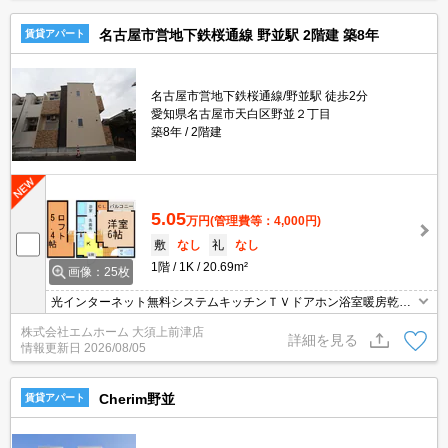
名古屋市営地下鉄桜通線 野並駅 2階建 築8年
賃貸アパート
名古屋市営地下鉄桜通線/野並駅 徒歩2分
愛知県名古屋市天白区野並２丁目
築8年
2階建
5.05
万円
(管理費等：4,000円)
敷
なし
礼
なし
1階
1K
20.69m²
画像：25枚
光インターネット無料システムキッチンＴＶドアホン浴室暖房乾燥
機コンビニ徒歩2分
株式会社エムホーム 大須上前津店
詳細を見る
情報更新日
2026/08/05
Cherim野並
賃貸アパート