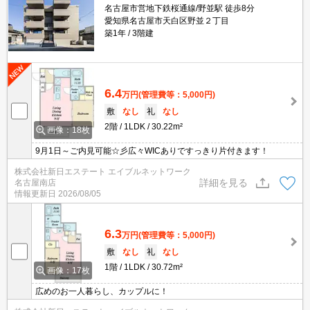
名古屋市営地下鉄桜通線/野並駅 徒歩8分
愛知県名古屋市天白区野並２丁目
築1年
3階建
6.4
万円
(管理費等：5,000円)
敷
なし
礼
なし
2階
1LDK
30.22m²
画像：18枚
9月1日～ご内見可能☆彡広々WICありですっきり片付きます！
株式会社新日エステート エイブルネットワーク
詳細を見る
名古屋南店
情報更新日
2026/08/05
6.3
万円
(管理費等：5,000円)
敷
なし
礼
なし
1階
1LDK
30.72m²
画像：17枚
広めのお一人暮らし、カップルに！