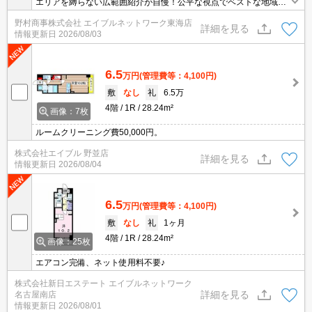
エリアを縛らない広範囲紹介が自慢！公平な視点でベストな地域を
ご提案します。現地集合・オンライン対応！
野村商事株式会社 エイブルネットワーク東海店
詳細を見る
情報更新日
2026/08/03
6.5
万円
(管理費等：4,100円)
敷
なし
礼
6.5万
4階
1R
28.24m²
画像：7枚
ルームクリーニング費50,000円。
株式会社エイブル 野並店
詳細を見る
情報更新日
2026/08/04
6.5
万円
(管理費等：4,100円)
敷
なし
礼
1ヶ月
4階
1R
28.24m²
画像：25枚
エアコン完備、ネット使用料不要♪
株式会社新日エステート エイブルネットワーク
詳細を見る
名古屋南店
情報更新日
2026/08/01