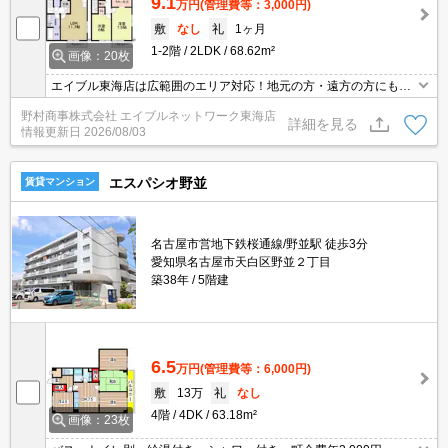
9.1
万円
(管理費等：3,000円)
敷
なし
礼
1ヶ月
1-2階
2LDK
68.62m²
画像：20枚
エイブル東海店は広範囲のエリア対応！地元の方・遠方の方にも公
平な視点で提案♪見るだけ・オンライン可！
野村商事株式会社 エイブルネットワーク東海店
詳細を見る
情報更新日
2026/08/03
エスパシオ野並
賃貸マンション
名古屋市営地下鉄桜通線/野並駅 徒歩3分
愛知県名古屋市天白区野並２丁目
築38年
5階建
6.5
万円
(管理費等：6,000円)
敷
13万
礼
なし
4階
4DK
63.18m²
画像：23枚