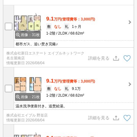
9.1
万円
(管理費等：3,000円)
敷
なし
礼
1ヶ月
1-2階
2LDK
68.62m²
画像：31枚
都市ガス、追い焚き完備♪
株式会社新日エステート エイブルネットワーク
詳細を見る
名古屋南店
情報更新日
2026/08/04
9.1
万円
(管理費等：3,000円)
敷
なし
礼
9.1万
1-2階
2LDK
68.62m²
画像：21枚
温水洗浄便座付き。追焚給湯。
株式会社エイブル 野並店
詳細を見る
情報更新日
2026/08/04