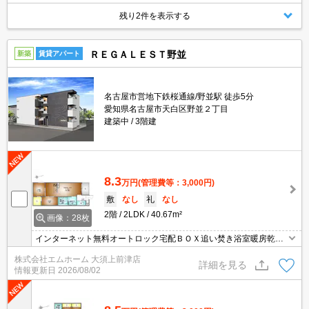
残り2件を表示する
ＲＥＧＡＬＥＳＴ野並
新築
賃貸アパート
名古屋市営地下鉄桜通線/野並駅 徒歩5分
愛知県名古屋市天白区野並２丁目
建築中
3階建
8.3
万円
(管理費等：3,000円)
敷
なし
礼
なし
2階
2LDK
40.67m²
画像：28枚
インターネット無料オートロック宅配ＢＯＸ追い焚き浴室暖房乾燥
機システムキッチン
株式会社エムホーム 大須上前津店
詳細を見る
情報更新日
2026/08/02