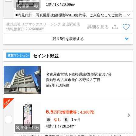
1階
1K
20.69m²
画像：8枚
■内見代行・写真撮影/動画撮影/WEB契約等、ご来店なしでご契約可
能です。お気軽にご相談下さい。
株式会社リブマックスリーシング 金山駅前店
詳細を見る
情報更新日
2026/08/05
残り5件を表示する
セイント野並
賃貸マンション
名古屋市営地下鉄桜通線/野並駅 徒歩7分
愛知県名古屋市天白区野並３丁目
築2年
10階建
6.5
万円
(管理費等：4,100円)
敷
なし
礼
1ヶ月
4階
1R
28.24m²
画像：14枚