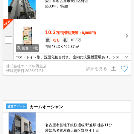
愛知県名古屋市天白区野並
築33年
7階建
10.3
万円
(管理費等：8,000円)
敷
なし
礼
10.3万
7階
3LDK
62.37m²
画像：7枚
バス・トイレ別。洗面化粧台付き。室内に洗濯機置場あり。システ
ムキッチン。町会費年3,000円。
株式会社エイブル 野並店
詳細を見る
情報更新日
2026/07/31
カームオーシャン
賃貸アパート
名古屋市営地下鉄桜通線/野並駅 徒歩11分
愛知県名古屋市天白区野並４丁目