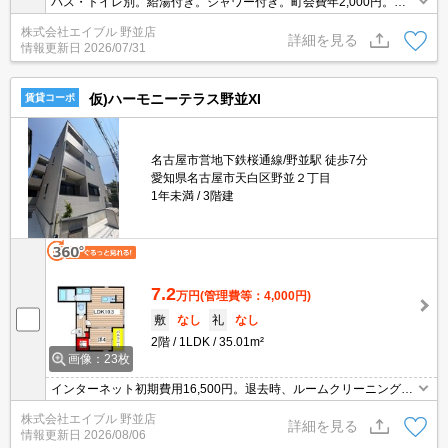
バス・トイレ別。給湯付き。シャワー付き。町会費年2,000円。コ
ンビニへ180m。スーパーへ350m。ヤマダ電気へ350m。ドラッグ
株式会社エイブル 野並店
ストアへ210m。
詳細を見る
情報更新日
2026/07/31
仮)ハーモニーテラス野並XI
賃貸コーポ
名古屋市営地下鉄桜通線/野並駅 徒歩7分
愛知県名古屋市天白区野並２丁目
1年未満
3階建
7.2
万円
(管理費等：4,000円)
敷
なし
礼
なし
2階
1LDK
35.01m²
画像：23枚
インターネット初期費用16,500円。退去時、ルームクリーニング料
金66,000円。退去時、エアコン洗浄代13,200円。
株式会社エイブル 野並店
詳細を見る
情報更新日
2026/08/06