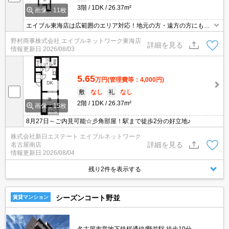
3階
1DK
26.37m²
画像：11枚
エイブル東海店は広範囲のエリア対応！地元の方・遠方の方にも公
平な視点で提案♪見るだけ・オンライン可！
野村商事株式会社 エイブルネットワーク東海店
詳細を見る
情報更新日
2026/08/03
5.65
万円
(管理費等：4,000円)
敷
なし
礼
なし
2階
1DK
26.37m²
画像：15枚
8月27日～ご内見可能☆彡角部屋！駅まで徒歩2分の好立地♪
株式会社新日エステート エイブルネットワーク
詳細を見る
名古屋南店
情報更新日
2026/08/04
残り2件を表示する
シーズンコート野並
賃貸マンション