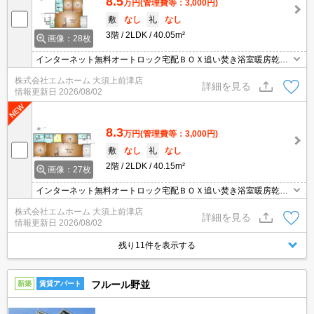
8.5
万円
(管理費等：3,000円)
敷
なし
礼
なし
3階
2LDK
40.05m²
画像：28枚
インターネット無料オートロック宅配ＢＯＸ追い焚き浴室暖房乾燥
機システムキッチン
株式会社エムホーム 大須上前津店
詳細を見る
情報更新日
2026/08/02
8.3
万円
(管理費等：3,000円)
敷
なし
礼
なし
2階
2LDK
40.15m²
画像：27枚
インターネット無料オートロック宅配ＢＯＸ追い焚き浴室暖房乾燥
機システムキッチン
株式会社エムホーム 大須上前津店
詳細を見る
情報更新日
2026/08/02
残り11件を表示する
フルール野並
新築
賃貸アパート