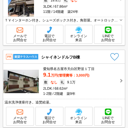
敷
18.8万
礼
なし
3LDK
67.86m²
11階
14階建 築24年
ＴＶインターホン付き。シューズボックス付き。角部屋。オートロック。
エレベーターあり。宅配ボックスあり。駅近!朝の苦手な方にオススメ。
メールで
電話で
オンライン
LINEで
お問合せ
お問合せ
来店
お問合せ
シャイネンドルフB棟
PR
賃貸テラスハウス
愛知県名古屋市天白区野並１丁目
9.1
万円
(管理費等：3,000円)
敷
なし
礼
9.1万
2LDK
68.62m²
1-2階
2階建 築9年
温水洗浄便座付き。追焚給湯。
メールで
電話で
オンライン
LINEで
お問合せ
お問合せ
来店
お問合せ