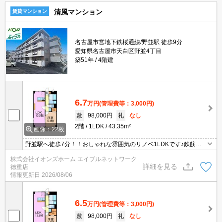
清風マンション
賃貸マンション
名古屋市営地下鉄桜通線/野並駅 徒歩9分
愛知県名古屋市天白区野並4丁目
築51年
4階建
6.7
万円
(管理費等：3,000円)
敷
98,000円
礼
なし
2階
1LDK
43.35m²
画像：22枚
野並駅へ徒歩7分！！おしゃれな雰囲気のリノベ1LDKです♪鉄筋コ
ンクリート造なのもオススメPOINT!!家賃は抑えたいけどおしゃれな
株式会社イオンズホーム エイブルネットワーク
部屋に住みたい方にお薦めです。気になる方はお電話にてお気軽に
詳細を見る
徳重店
お問い合わせください。
情報更新日
2026/08/06
6.5
万円
(管理費等：3,000円)
敷
98,000円
礼
なし