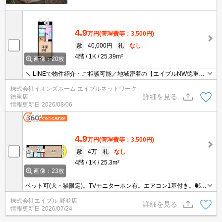
4.9
万円
(管理費等：3,500円)
敷
40,000円
礼
なし
4階
1K
25.39m²
画像：20枚
＼ LINEで物件紹介・ご相談可能／地域密着の【エイブルNW徳重
店】です♪地元出身スタッフが周辺環境まで丁寧にご案内！【当日予
株式会社イオンズホーム エイブルネットワーク
約可能】
詳細を見る
徳重店
情報更新日
2026/08/06
4.9
万円
(管理費等：3,500円)
敷
4万
礼
なし
4階
1K
25.3m²
画像：23枚
ペット可(犬・猫限定)。TVモニターホン有。エアコン1基付き。郵便
局へ210m。ファミリーマートへ220m。スーパーへ600m。ほっと
株式会社エイブル 野並店
もっとへ850m。ドラッグストアへ850m。
詳細を見る
情報更新日
2026/07/24