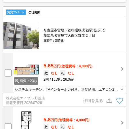
CUBE
賃貸アパート
名古屋市営地下鉄桜通線/野並駅 徒歩3分
愛知県名古屋市天白区野並２丁目
築8年
3階建
5.65
万円
(管理費等：4,000円)
敷
なし
礼
なし
2階
1LDK
26.3m²
画像：23枚
システムキッチン。TVインターホン付き。追焚給湯。エアコン2基
付き。
株式会社エイブル 野並店
詳細を見る
情報更新日
2026/07/28
5.8
万円
(管理費等：4,000円)
敷
なし
礼
なし