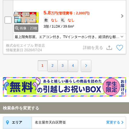
5.8
万円
(管理費等：2,000円)
敷
なし
礼
なし
3階
1LDK
39.6m²
画像：23枚
最上階角部屋。エアコン付き。TVインターホン付き。経済的な都市
ガス使用。シャワー付独立洗面台。コンビニへ500m。ドラッグス
株式会社エイブル 野並店
トアーへ550m。
詳細を見る
情報更新日
2026/07/24
1
2
3
4
検索条件を変更する
名古屋市天白区野並
変更する
エリア