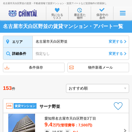
名古屋市天白区野並の賃貸・不動産情報で賃貸マンション・賃貸アパートなど賃貸物件の部屋探し
お部屋を探す
気になる
最近見た
保存中の
リスト
物件
条件
沿線・駅から
名古屋市天白区野並の賃貸マンション・アパート一覧
住所から
家賃相場から
名古屋市天白区野並
変更する
エリア
通勤通学時間から
詳細条件
指定なし
変更する
物件特集から
条件保存
物件新着メール
不動産会社から
TOP
153
件
サーナ野並
PR
賃貸マンション
愛知県名古屋市天白区野並3丁目
9.4
万円
(管理費等：7,500円)