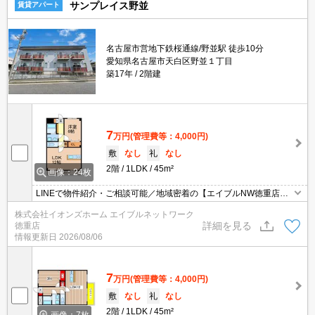
サンプレイス野並
賃貸アパート
名古屋市営地下鉄桜通線/野並駅 徒歩10分
愛知県名古屋市天白区野並１丁目
築17年
2階建
7
万円
(管理費等：4,000円)
敷
なし
礼
なし
2階
1LDK
45m²
画像：24枚
LINEで物件紹介・ご相談可能／地域密着の【エイブルNW徳重店】
です♪ちょっと待って！【仲介手数料】一度相談してみては？気にな
株式会社イオンズホーム エイブルネットワーク
る物件が予算オーバー…そんな時はエイブル徳重店まで！
詳細を見る
徳重店
情報更新日
2026/08/06
7
万円
(管理費等：4,000円)
敷
なし
礼
なし
2階
1LDK
45m²