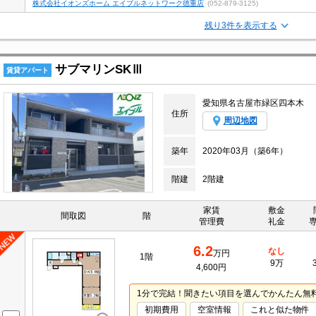
株式会社イオンズホーム エイブルネットワーク徳重店
(052-879-3125)
残り3件を表示する
サブマリンSKⅢ
賃貸アパート
愛知県名古屋市緑区四本木
住所
周辺地図
築年
2020年03月（築6年）
階建
2階建
家賃
敷金
間取図
階
管理費
礼金
6.2
なし
万円
1階
9万
4,600円
1分で完結！聞きたい項目を選んでかんたん無
初期費用
空室情報
これと似た物件