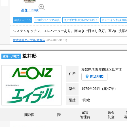
画像：23枚
写真いろいろ
360度パノラマ写真
仲介手数料家賃の55%以下
オンライン相談可能
株式会社エイブル 野並店
(052-896-3161)
荒井邸
賃貸一戸建て
愛知県名古屋市緑区四本木
住所
周辺地図
築年
1979年06月（築47年）
階建
2階建
家賃
敷金
間取図
階
管理費
礼金