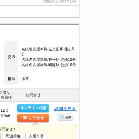
情報更新日
2026/08/08
名鉄名古屋本線/左京山駅 徒歩5
分
交通
名鉄名古屋本線/有松駅 徒歩12分
名鉄名古屋本線/鳴海駅 徒歩19分
構造
木造
間取り
お問合せ
専有面積
オンライン相談
詳細を見る
1DK
36.5m²
追加
お問合せ
料問合せ！
周辺環境
入居可否