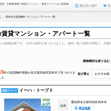
賃貸・不動産情報で賃貸マンション・賃貸アパートなど賃貸物
最近見た物件
気
区
四本木の賃貸物件･マンション･アパート一覧
の賃貸マンション・アパート一覧
トの検索結果です。15件の物件が見つかりました。物件一覧で賃料や間取り、外観
建物種別を絞り込む
15
件の賃貸物件情報が名古屋市緑区四本木で見つかりま
並び替え
した
イーハ・トーブⅡ
賃貸アパート
愛知県名古屋市緑区四本木
住所
周辺地図