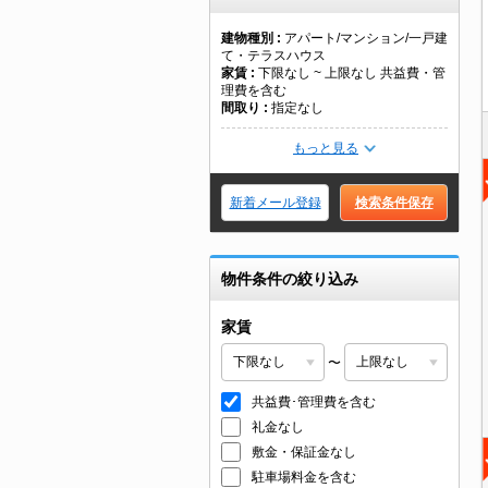
建物種別
アパート/マンション/一戸建
て・テラスハウス
家賃
下限なし ~ 上限なし 共益費・管
理費を含む
間取り
指定なし
もっと見る
新着メール登録
検索条件保存
物件条件の絞り込み
家賃
〜
共益費･管理費を含む
礼金なし
敷金・保証金なし
駐車場料金を含む