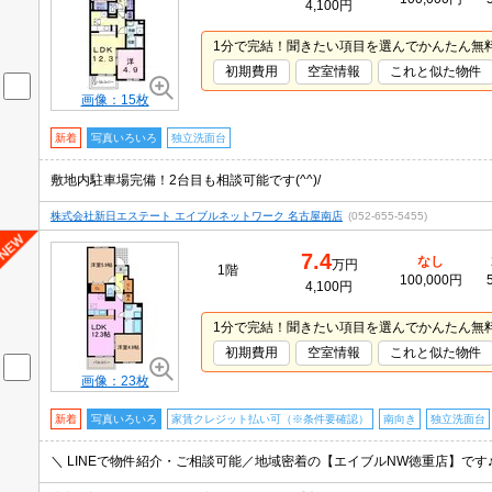
4,100円
1分で完結！聞きたい項目を選んでかんたん無
初期費用
空室情報
これと似た物件
画像：15枚
新着
写真いろいろ
独立洗面台
敷地内駐車場完備！2台目も相談可能です(^^)/
株式会社新日エステート エイブルネットワーク 名古屋南店
(052-655-5455)
7.4
なし
万円
1階
100,000円
4,100円
1分で完結！聞きたい項目を選んでかんたん無
初期費用
空室情報
これと似た物件
画像：23枚
新着
写真いろいろ
家賃クレジット払い可（※条件要確認）
南向き
独立洗面台