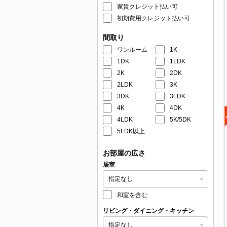
家賃クレジット払い可
初期費用クレジット払い可
間取り
ワンルーム
1K
1DK
1LDK
2K
2DK
2LDK
3K
3DK
3LDK
4K
4DK
4LDK
5K/5DK
5LDK以上
お部屋の広さ
居室
和室を含む
リビング・ダイニング・キッチン