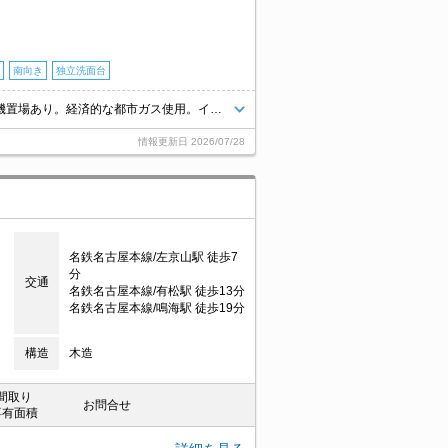
南向き
独立洗面台
システムキッチン。エレベーターあり。南向きで日当り良好。室内に洗濯機置場あり。経済的な都市ガス使用。イオンタウンへ760m。スーパーへ420m。
情報更新日
2026/07/28
名鉄名古屋本線/左京山駅 徒歩7
分
交通
名鉄名古屋本線/有松駅 徒歩13分
名鉄名古屋本線/鳴海駅 徒歩19分
構造
木造
間取り
お問合せ
専有面積