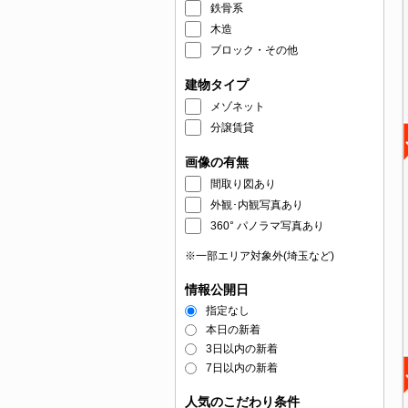
鉄骨系
木造
ブロック・その他
建物タイプ
メゾネット
分譲賃貸
画像の有無
間取り図あり
外観･内観写真あり
360° パノラマ写真あり
※一部エリア対象外(埼玉など)
情報公開日
指定なし
本日の新着
3日以内の新着
7日以内の新着
人気のこだわり条件