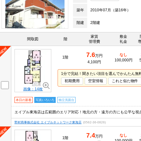
築年
2010年07月（築16年）
階建
2階建
家賃
敷金
間取図
階
管理費
礼金
7.6
なし
万円
1階
100,000円
4,100円
1分で完結！聞きたい項目を選んでかんたん無
初期費用
空室情報
これと似た物件
画像：14枚
本日の新着
写真いろいろ
独立洗面台
エイブル東海店は広範囲のエリア対応！地元の方・遠方の方にも公平な視
野村商事株式会社 エイブルネットワーク東海店
(0562-36-0826)
7.4
なし
万円
1階
100,000円