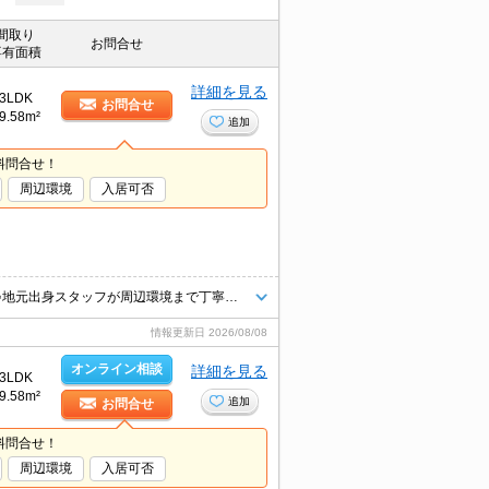
間取り
お問合せ
専有面積
詳細を見る
3LDK
お問合せ
9.58m²
追加
料問合せ！
周辺環境
入居可否
＼ LINEで物件紹介・ご相談可能／地域密着の【エイブルNW徳重店】です♪地元出身スタッフが周辺環境まで丁寧にご案内！【当日予約可能】
情報更新日
2026/08/08
オンライン相談
詳細を見る
3LDK
9.58m²
追加
お問合せ
料問合せ！
周辺環境
入居可否