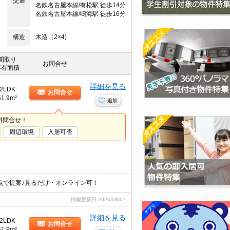
交通
名鉄名古屋本線/有松駅 徒歩14分
名鉄名古屋本線/鳴海駅 徒歩16分
構造
木造（2×4)
間取り
お問合せ
専有面積
詳細を見る
2LDK
お問合せ
51.9m²
追加
料問合せ！
周辺環境
入居可否
点で提案♪見るだけ・オンライン可！
情報更新日
2026/08/07
詳細を見る
2LDK
お問合せ
51.9m²