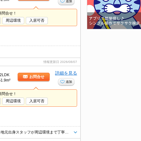
追加
料問合せ！
周辺環境
入居可否
情報更新日
2026/08/07
詳細を見る
2LDK
お問合せ
51.9m²
追加
料問合せ！
周辺環境
入居可否
＼ LINEで物件紹介・ご相談可能／地域密着の【エイブルNW徳重店】です♪地元出身スタッフが周辺環境まで丁寧にご案内！【当日予約可能】