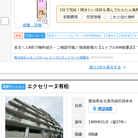
1分で完結！聞きたい項目を選んでかんたん無
初期費用
空室情報
これと似た物件
画像：35枚
新着
写真いろいろ
家賃クレジット払い可（※条件要確認）
南向き
角部屋
オ
株式会社イオンズホーム エイブルネットワーク徳重店
(052-879-3125)
残り1件を表示する
エクセリーヌ有松
賃貸マンション
愛知県名古屋市緑区四本木
住所
周辺地図
築年
1989年01月（築37年）
階建
6階建