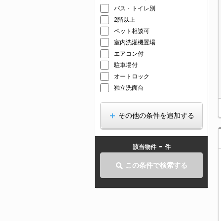
バス・トイレ別
2階以上
ペット相談可
室内洗濯機置場
エアコン付
駐車場付
オートロック
独立洗面台
その他の条件を追加する
-
該当物件
件
この条件で検索する