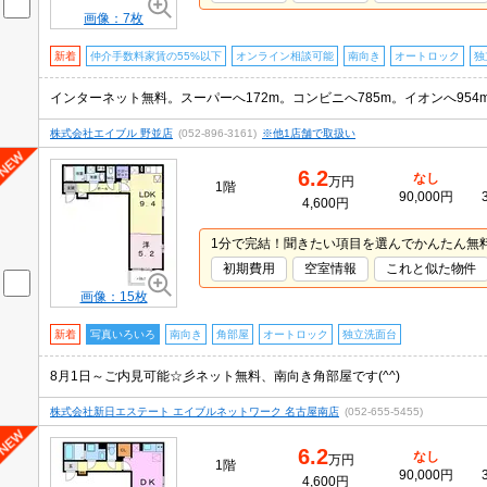
画像：7枚
新着
仲介手数料家賃の55%以下
オンライン相談可能
南向き
オートロック
独
インターネット無料。スーパーへ172m。コンビニへ785m。イオンへ954
株式会社エイブル 野並店
(052-896-3161)
※他1店舗で取扱い
6.2
なし
万円
1階
90,000円
4,600円
1分で完結！聞きたい項目を選んでかんたん無
初期費用
空室情報
これと似た物件
画像：15枚
新着
写真いろいろ
南向き
角部屋
オートロック
独立洗面台
8月1日～ご内見可能☆彡ネット無料、南向き角部屋です(^^)
株式会社新日エステート エイブルネットワーク 名古屋南店
(052-655-5455)
6.2
なし
万円
1階
90,000円
4,600円