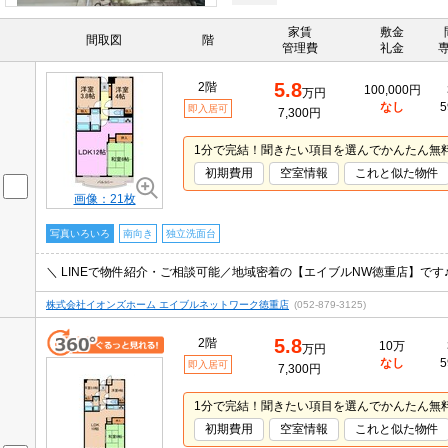
家賃
敷金
間取図
階
管理費
礼金
5.8
2階
100,000円
万円
なし
5
即入居可
7,300円
1分で完結！聞きたい項目を選んでかんたん無
初期費用
空室情報
これと似た物件
画像：21枚
写真いろいろ
南向き
独立洗面台
株式会社イオンズホーム エイブルネットワーク徳重店
(052-879-3125)
5.8
2階
10万
万円
なし
5
即入居可
7,300円
1分で完結！聞きたい項目を選んでかんたん無
初期費用
空室情報
これと似た物件