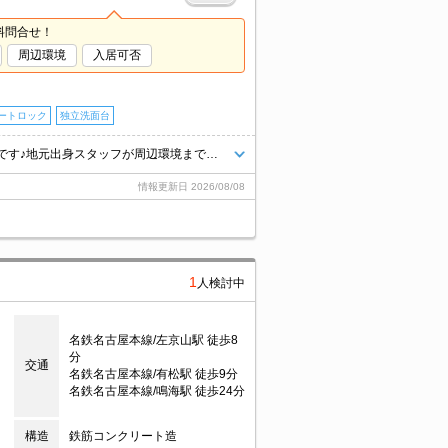
料問合せ！
周辺環境
入居可否
ートロック
独立洗面台
名古＼ LINEで物件紹介・ご相談可能／地域密着の【エイブルNW徳重店】です♪地元出身スタッフが周辺環境まで丁寧にご案内！【当日予約可能】
情報更新日
2026/08/08
1
人検討中
名鉄名古屋本線/左京山駅 徒歩8
分
交通
名鉄名古屋本線/有松駅 徒歩9分
名鉄名古屋本線/鳴海駅 徒歩24分
構造
鉄筋コンクリート造