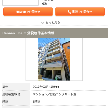
償却 --
Webでお問合せ
電話でお問合せ
もっと見る
Canaan heim 賃貸物件基本情報
築年
2017年03月 (築9年)
建物種別/構造
マンション／鉄筋コンクリート造
階建
8階建