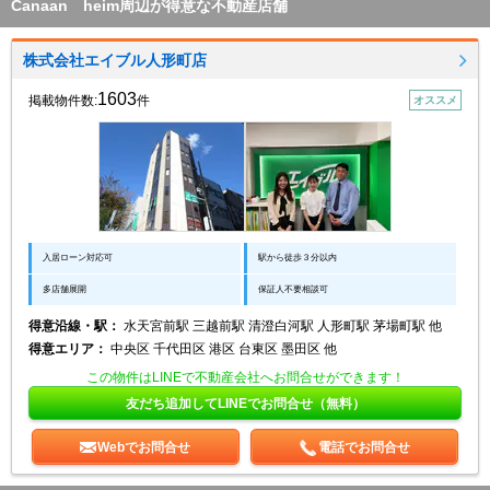
Canaan heim周辺が得意な不動産店舗
株式会社エイブル人形町店
1603
掲載物件数:
件
オススメ
入居ローン対応可
駅から徒歩３分以内
多店舗展開
保証人不要相談可
得意沿線・駅：
水天宮前駅 三越前駅 清澄白河駅 人形町駅 茅場町駅 他
得意エリア：
中央区 千代田区 港区 台東区 墨田区 他
この物件はLINEで不動産会社へお問合せができます！
友だち追加してLINEでお問合せ（無料）
Webでお問合せ
電話でお問合せ