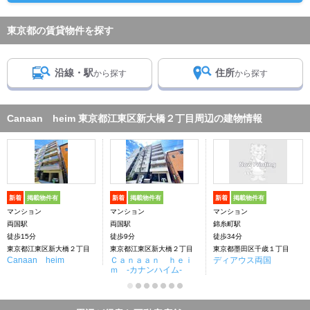
東京都の賃貸物件を探す
沿線・駅
住所
から探す
から探す
Canaan heim 東京都江東区新大橋２丁目周辺の建物情報
新着
掲載物件有
新着
掲載物件有
新着
掲載物件有
マンション
マンション
マンション
両国駅
両国駅
錦糸町駅
徒歩15分
徒歩9分
徒歩34分
東京都江東区新大橋２丁目
東京都江東区新大橋２丁目
東京都墨田区千歳１丁目
Canaan heim
Ｃａｎａａｎ ｈｅｉ
ディアウス両国
ｍ -カナンハイム-