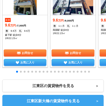
9.6
9.
新着
万円
/9,000円
9.6
万円
/7,000円
敷
1ヶ月
礼
1ヶ月
敷
両国駅 徒歩9分
両国
敷
9.6万
礼
9.6万
1R/22.23㎡
1R/
森下駅 徒歩8分
1R/22.23㎡
お問合せ
お問合せ
お気に入り
お気に入り
江東区の賃貸物件を見る
＞
江東区新大橋の賃貸物件を見る
＞