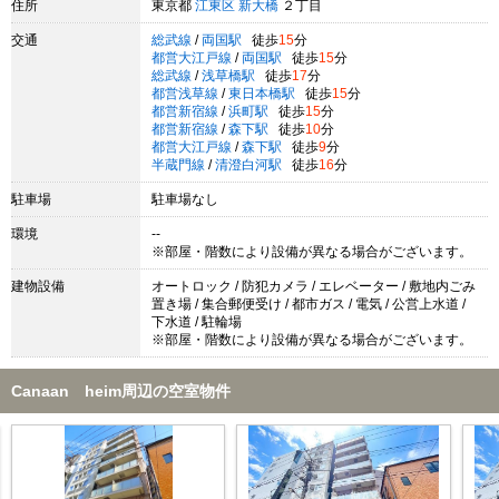
住所
東京都
江東区
新大橋
２丁目
交通
総武線
/
両国駅
徒歩
15
分
都営大江戸線
/
両国駅
徒歩
15
分
総武線
/
浅草橋駅
徒歩
17
分
都営浅草線
/
東日本橋駅
徒歩
15
分
都営新宿線
/
浜町駅
徒歩
15
分
都営新宿線
/
森下駅
徒歩
10
分
都営大江戸線
/
森下駅
徒歩
9
分
半蔵門線
/
清澄白河駅
徒歩
16
分
駐車場
駐車場なし
環境
--
※部屋・階数により設備が異なる場合がございます。
建物設備
オートロック / 防犯カメラ / エレベーター / 敷地内ごみ
置き場 / 集合郵便受け / 都市ガス / 電気 / 公営上水道 /
下水道 / 駐輪場
※部屋・階数により設備が異なる場合がございます。
Canaan heim周辺の空室物件