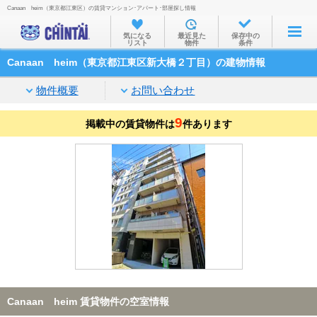
Canaan heim（東京都江東区）の賃貸マンション･アパート･部屋探し情報
お部屋を探す
気になる
最近見た
保存中の
リスト
物件
条件
沿線・駅から
Canaan heim（東京都江東区新大橋２丁目）の建物情報
住所から
物件概要
お問い合わせ
家賃相場から
9
掲載中の賃貸物件は
通勤通学時間から
件あります
物件特集から
不動産会社から
TOP
Canaan heim 賃貸物件の空室情報