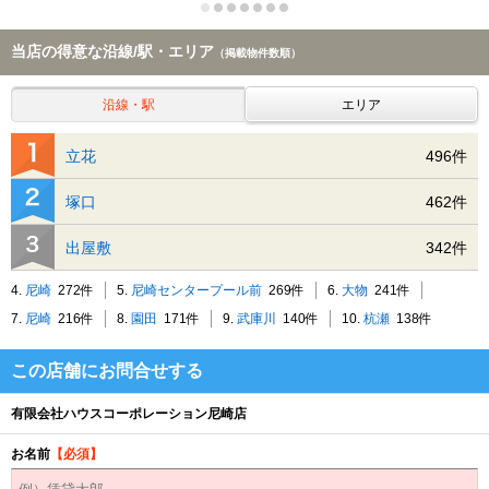
当店の得意な沿線/駅・エリア
（掲載物件数順）
沿線・駅
エリア
立花
496件
塚口
462件
出屋敷
342件
4.
尼崎
272件
5.
尼崎センタープール前
269件
6.
大物
241件
7.
尼崎
216件
8.
園田
171件
9.
武庫川
140件
10.
杭瀬
138件
この店舗にお問合せする
有限会社ハウスコーポレーション尼崎店
お名前
【必須】