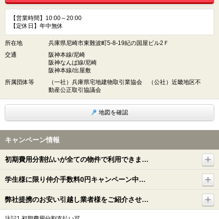
【営業時間】10:00～20:00
【定休日】年中無休
所在地
兵庫県尼崎市東難波町5-8-19紀の国屋ビル2Ｆ
交通
阪神本線/尼崎
阪神なんば線/尼崎
阪神本線/出屋敷
所属団体等
（一社）兵庫県宅地建物取引業協会 （公社）近畿地区不
動産公正取引協議会
地図を確認
キャンペーン情報
初期費用分割払いが全ての物件で利用できま…
学生様に限り仲介手数料0円キャンペーン中…
弊社提携のお安い引越し業者様をご紹介させ…
注記1.初期費用分割支払い可