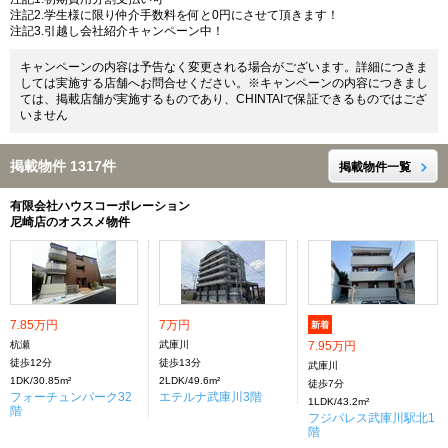
注記2.学生様に限り仲介手数料を何と0円にさせて頂きます！
注記3.引越し会社紹介キャンペーン中！
キャンペーンの内容は予告なく変更される場合がございます。詳細につきま
しては実施する店舗へお問合せください。※キャンペーンの内容につきまし
ては、掲載店舗が実施するものであり、CHINTAIで保証できるものではござ
いません
掲載物件 1317件
掲載物件一覧
有限会社ハウスコーポレーション
尼崎店のオススメ物件
7.85万円
7万円
新着
杭瀬
武庫川
7.95万円
徒歩12分
徒歩13分
武庫川
1DK/30.85m²
2LDK/49.6m²
徒歩7分
フォーチュンパーク32
エテルナ武庫川3階
1LDK/43.2m²
階
フジパレス武庫川駅北1
階