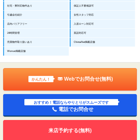
社宅・寮対応物件あり
保証人不要相談可
引越会社紹介
女性スタッフ対応
店内バリアフリー
入居ローン対応可
24時間管理
英語対応可
売買物件取り扱いあり
ChintaiNet掲載店舗
Woman掲載店舗
Webでお問合せ(無料)
かんたん！
おすすめ！電話ならやりとりがスムーズです
電話でお問合せ
来店予約する(無料)