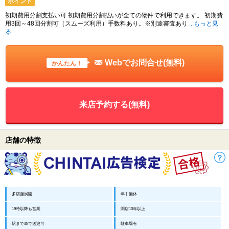
ポイント
初期費用分割支払い可 初期費用分割払いが全ての物件で利用できます。 初期費
用3回～48回分割可（スムーズ利用）手数料あり。※別途審査あり
...もっと見
る
Webでお問合せ(無料)
かんたん！
来店予約する(無料)
店舗の特徴
多店舗展開
年中無休
19時以降も営業
開店10年以上
駅まで車で送迎可
駐車場有