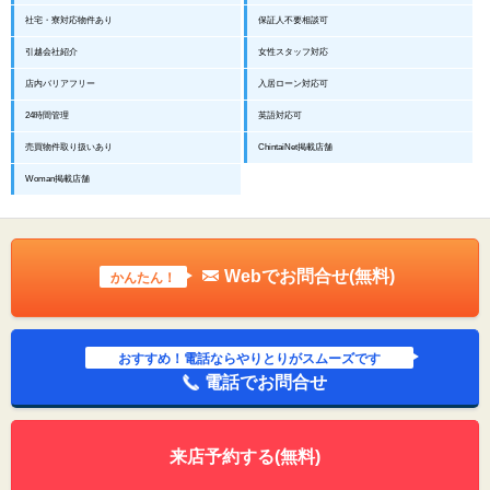
社宅・寮対応物件あり
保証人不要相談可
引越会社紹介
女性スタッフ対応
店内バリアフリー
入居ローン対応可
24時間管理
英語対応可
売買物件取り扱いあり
ChintaiNet掲載店舗
Woman掲載店舗
Webでお問合せ(無料)
かんたん！
おすすめ！電話ならやりとりがスムーズです
電話でお問合せ
来店予約する(無料)