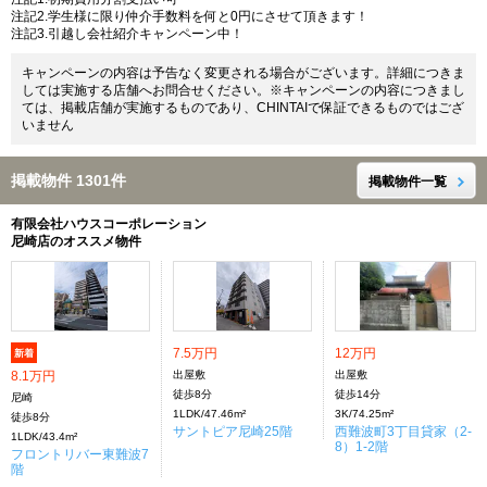
注記2.学生様に限り仲介手数料を何と0円にさせて頂きます！
注記3.引越し会社紹介キャンペーン中！
キャンペーンの内容は予告なく変更される場合がございます。詳細につきま
しては実施する店舗へお問合せください。※キャンペーンの内容につきまし
ては、掲載店舗が実施するものであり、CHINTAIで保証できるものではござ
いません
掲載物件 1301件
掲載物件一覧
有限会社ハウスコーポレーション
尼崎店のオススメ物件
7.5万円
12万円
新着
8.1万円
出屋敷
出屋敷
徒歩8分
徒歩14分
尼崎
1LDK/47.46m²
3K/74.25m²
徒歩8分
サントピア尼崎25階
西難波町3丁目貸家（2-
1LDK/43.4m²
8）1-2階
フロントリバー東難波7
階