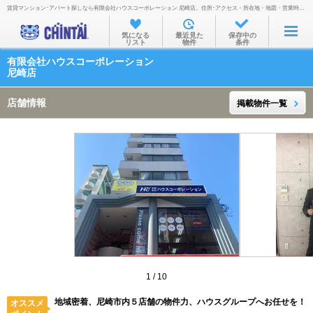
賃貸マンション･アパート探しなら有限会社ハウスコーポレーション 尼崎店。住所･アクセス・所在地・地図・営業時間・定休日・電話番号などを掲載。
お部屋を探す
気になる
最近見た
保存中の
リスト
物件
条件
沿線・駅から
有限会社ハウスコーポレーション
住所から
尼崎店
家賃相場から
店舗情報
掲載物件一覧
通勤通学時間から
物件特集から
不動産会社から
TOP
1
/
10
地域密着、尼崎市内５店舗の物件力、ハウスグループへお任せを！
オススメ