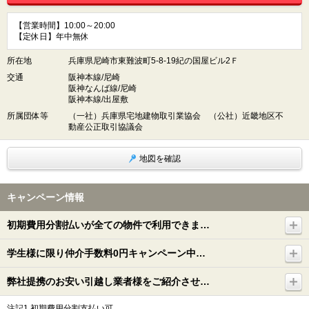
【営業時間】10:00～20:00
【定休日】年中無休
所在地
兵庫県尼崎市東難波町5-8-19紀の国屋ビル2Ｆ
交通
阪神本線/尼崎
阪神なんば線/尼崎
阪神本線/出屋敷
所属団体等
（一社）兵庫県宅地建物取引業協会 （公社）近畿地区不
動産公正取引協議会
地図を確認
キャンペーン情報
初期費用分割払いが全ての物件で利用できま…
学生様に限り仲介手数料0円キャンペーン中…
弊社提携のお安い引越し業者様をご紹介させ…
注記1.初期費用分割支払い可