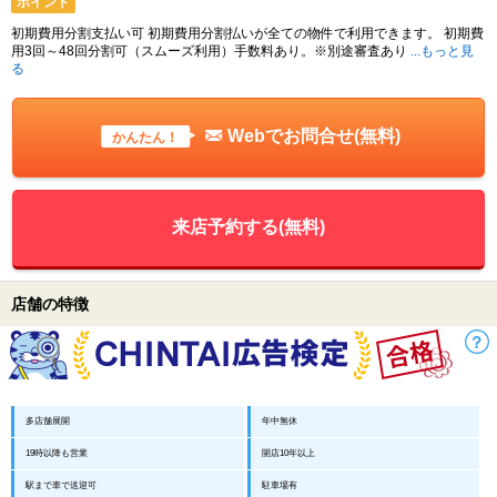
ポイント
初期費用分割支払い可 初期費用分割払いが全ての物件で利用できます。 初期費
用3回～48回分割可（スムーズ利用）手数料あり。※別途審査あり
...もっと見
る
Webでお問合せ(無料)
かんたん！
来店予約する(無料)
店舗の特徴
多店舗展開
年中無休
19時以降も営業
開店10年以上
駅まで車で送迎可
駐車場有