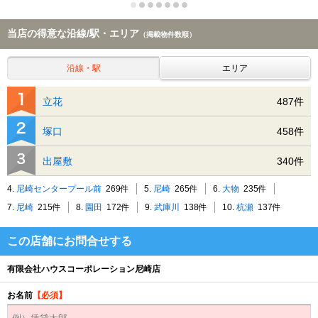
当店の得意な沿線/駅・エリア
（掲載物件数順）
沿線・駅
エリア
立花
487件
塚口
458件
出屋敷
340件
4.
尼崎センタープール前
269件
5.
尼崎
265件
6.
大物
235件
7.
尼崎
215件
8.
園田
172件
9.
武庫川
138件
10.
杭瀬
137件
この店舗にお問合せする
有限会社ハウスコーポレーション尼崎店
お名前
【必須】