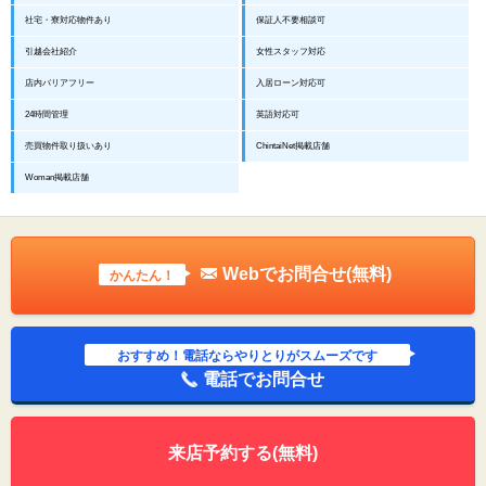
社宅・寮対応物件あり
保証人不要相談可
引越会社紹介
女性スタッフ対応
店内バリアフリー
入居ローン対応可
24時間管理
英語対応可
売買物件取り扱いあり
ChintaiNet掲載店舗
Woman掲載店舗
Webでお問合せ(無料)
かんたん！
おすすめ！電話ならやりとりがスムーズです
電話でお問合せ
来店予約する(無料)