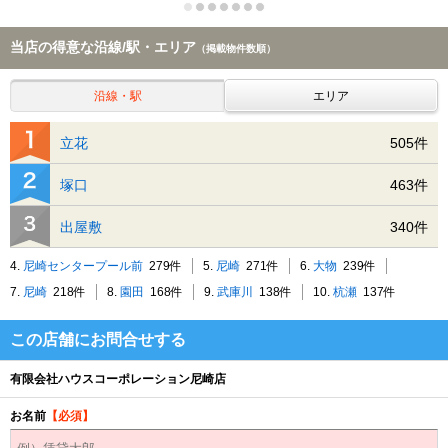
当店の得意な沿線/駅・エリア
（掲載物件数順）
沿線・駅
エリア
立花
505件
塚口
463件
出屋敷
340件
4.
尼崎センタープール前
279件
5.
尼崎
271件
6.
大物
239件
7.
尼崎
218件
8.
園田
168件
9.
武庫川
138件
10.
杭瀬
137件
この店舗にお問合せする
有限会社ハウスコーポレーション尼崎店
お名前
【必須】