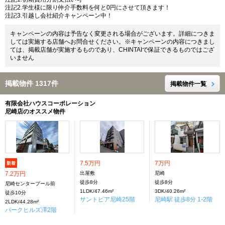
注記2.学生様に限り仲介手数料を何と0円にさせて頂きます！
注記3.引越し会社紹介キャンペーン中！
キャンペーンの内容は予告なく変更される場合がございます。詳細につきま
しては実施する店舗へお問合せください。※キャンペーンの内容につきまし
ては、掲載店舗が実施するものであり、CHINTAIで保証できるものではござ
いません
掲載物件 1317件
掲載物件一覧
有限会社ハウスコーポレーション
尼崎店のオススメ物件
7.5万円
7万円
新着
7.2万円
出屋敷
尼崎
徒歩8分
徒歩8分
尼崎センタープール前
1LDK/47.46m²
3DK/40.26m²
徒歩10分
サントピア尼崎25階
尼崎駅 徒歩8分 1-2階
2LDK/44.28m²
パークヒルズ澤2階