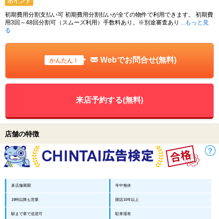
ポイント
初期費用分割支払い可 初期費用分割払いが全ての物件で利用できます。 初期費
用3回～48回分割可（スムーズ利用）手数料あり。※別途審査あり
...もっと見
る
Webでお問合せ(無料)
かんたん！
来店予約する(無料)
店舗の特徴
多店舗展開
年中無休
19時以降も営業
開店10年以上
駅まで車で送迎可
駐車場有