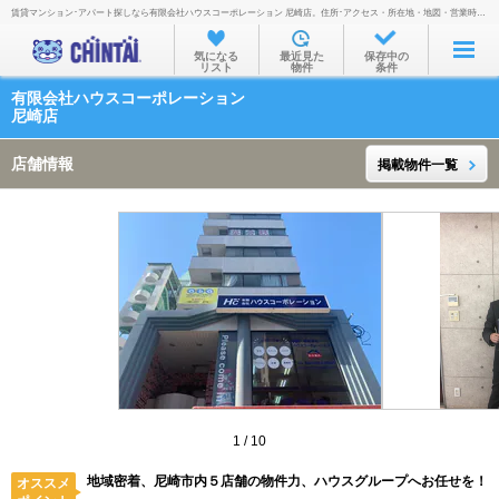
賃貸マンション･アパート探しなら有限会社ハウスコーポレーション 尼崎店。住所･アクセス・所在地・地図・営業時間・定休日・電話番号などを掲載。
お部屋を探す
気になる
最近見た
保存中の
リスト
物件
条件
沿線・駅から
有限会社ハウスコーポレーション
住所から
尼崎店
家賃相場から
店舗情報
掲載物件一覧
通勤通学時間から
物件特集から
不動産会社から
TOP
1
/
10
地域密着、尼崎市内５店舗の物件力、ハウスグループへお任せを！
オススメ