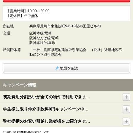
【営業時間】10:00～20:00
【定休日】年中無休
所在地
兵庫県尼崎市東難波町5-8-19紀の国屋ビル2Ｆ
交通
阪神本線/尼崎
阪神なんば線/尼崎
阪神本線/出屋敷
所属団体等
（一社）兵庫県宅地建物取引業協会 （公社）近畿地区不
動産公正取引協議会
地図を確認
キャンペーン情報
初期費用分割払いが全ての物件で利用できま…
学生様に限り仲介手数料0円キャンペーン中…
弊社提携のお安い引越し業者様をご紹介させ…
注記1.初期費用分割支払い可