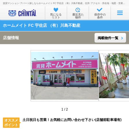
賃貸マンション･アパート探しならホームメイト FC 宇佐店 （有）川島不動産。住所･アクセス・所在地・地図・営業時間・定休日・電話番号などを掲載。
お部屋を探す
気になる
最近見た
保存中の
リスト
物件
条件
沿線・駅から
ホームメイト FC 宇佐店 （有）川島不動産
住所から
店舗情報
掲載物件一覧
家賃相場から
通勤通学時間から
物件特集から
不動産会社から
TOP
1
/
2
土日祝日も営業！お気軽にお問い合わせ下さい(店舗前駐車場有)
オススメ
ポイント