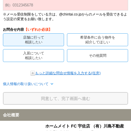
※メール受信制限をしている方は、@chintai.co.jpからのメールを受信できるよ
う設定の変更をお願い致します。
お問合せ内容
【いずれか必須】
店舗に行って
希望条件に合う物件を
相談したい
紹介してほしい
入居について
その他質問
相談したい
もっと詳細な問合せ情報を入力する(任意)
個人情報の取り扱いについて
同意して、完了画面へ進む
会社概要
ホームメイト FC 宇佐店 （有）川島不動産