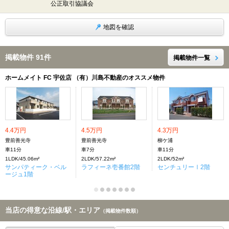
公正取引協議会
地図を確認
掲載物件 91件
掲載物件一覧
ホームメイト FC 宇佐店 （有）川島不動産のオススメ物件
4.4万円
4.5万円
4.3万円
豊前善光寺
豊前善光寺
柳ケ浦
車11分
車7分
車11分
1LDK/45.06m²
2LDK/57.22m²
2LDK/52m²
サンパティーク・ベル
ラフィーネ壱番館2階
センチュリーⅠ2階
ージュ1階
当店の得意な沿線/駅・エリア
（掲載物件数順）