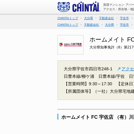
賃貸マンション･アパー
アクセス・所在地・地
CHINTAIトップ
大分県
不動産会社
宇佐市
CHINTAIトップ
不動産会社
大分県
宇佐市
ホームメイト F
大分県知事免許（8）第217
大分県宇佐市四日市248-1
アクセ
日豊本線/柳ケ浦
日豊本線/宇佐
日
【営業時間】9:30～17:30
【定休日
【所属団体等】（一社）大分県宅地
ホームメイト FC 宇佐店 （有