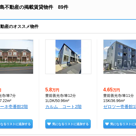
川島不動産の掲載賃貸物件 89件
島不動産のオススメ物件
5.8
4.65
円
万円
万円
光寺
/車7分
豊前善光寺
/車12分
豊前善光寺
/車11分
7.22m²
1LDK/50.96m²
1SK/36.96m²
ーネ壱番館2階
カルム コート2階
ゼロツー壱番館1
になるリストに追加する
気になるリストに追加する
気になるリストに