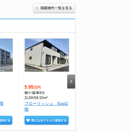
掲載物件一覧を見る
5.95
4.4
万円
万円
柳ケ浦
/車8分
豊前善光寺
/車11分
2LDK/59.55m²
1LDK/45.06m²
階
フローリッシュ East2
サンパティーク・ベル
階
ージュ1階
追加する
気になるリストに追加する
気になるリストに追加する