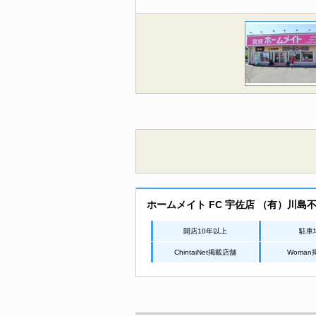
ホームメイト FC 宇佐店 （有）川島
開店10年以上
駐車
ChintaiNet掲載店舗
Woma