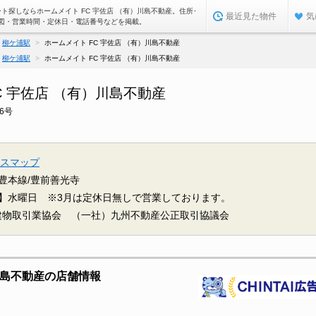
ト探しならホームメイト FC 宇佐店 （有）川島不動産。住所･
最近見た物件
気
図・営業時間・定休日・電話番号などを掲載。
柳ケ浦駅
ホームメイト FC 宇佐店 （有）川島不動産
柳ケ浦駅
ホームメイト FC 宇佐店 （有）川島不動産
C 宇佐店 （有）川島不動産
6号
スマップ
豊本線/豊前善光寺
】水曜日 ※3月は定休日無しで営業しております。
建物取引業協会 （一社）九州不動産公正取引協議会
）川島不動産の店舗情報