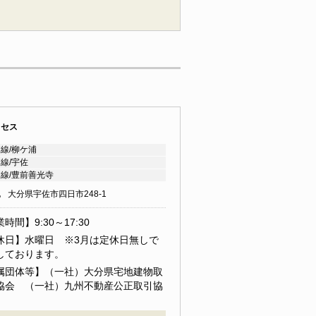
クセス
線/柳ケ浦
線/宇佐
線/豊前善光寺
地
大分県宇佐市四日市248-1
時間】9:30～17:30
休日】水曜日 ※3月は定休日無しで
しております。
属団体等】（一社）大分県宅地建物取
協会 （一社）九州不動産公正取引協