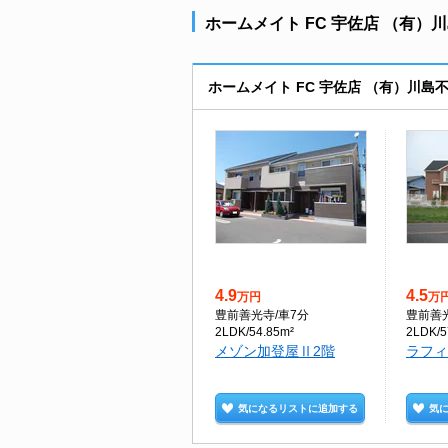
ホームメイト FC 宇佐店 （有）
ホームメイト FC 宇佐店 （有）川
4.9
4.5
万円
万
豊前善光寺
/車7分
豊前善
2LDK/54.85m²
2LDK/5
メゾン加登屋Ⅱ2階
ラフィ
気になるリストに追加する
気