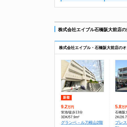
株式会社エイブル石橋阪大前店の掲
株式会社エイブル・石橋阪大前店のオ
新着
9.2
5.8
万円
万
蛍池
/徒歩13分
石橋阪
3DK/57.9m²
2K/26.
グランベ－ル刀根山2階
プレス