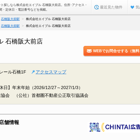
ート探しなら株式会社エイブル 石橋阪大前店。住所･アクセス・
最近見た物件
気
間・定休日・電話番号などを掲載。
石橋阪大前駅
株式会社エイブル 石橋阪大前店
石橋阪大前駅
株式会社エイブル 石橋阪大前店
ル 石橋阪大前店
WEBでお問合せする（無料
クレール石橋1F
アクセスマップ
日】年末年始（2026/12/27～2027/1/3）
業協会 （公社）首都圏不動産公正取引協議会
店舗情報