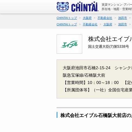
賃貸マンション･アパ
所在地・地図・営業時
CHINTAIトップ
大阪府
不動産会社
池田市
CHINTAIトップ
不動産会社
大阪府
池田市
株式会社エイブ
国土交通大臣(7)第5338号
大阪府池田市石橋2-15-24 シャン
阪急宝塚線/石橋阪大前
【営業時間】10：00～18：00
【定休
【所属団体等】（一社）全国住宅産
株式会社エイブル石橋阪大前店の