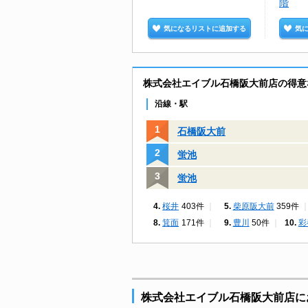
階
気になるリストに追加する
気
株式会社エイブル石橋阪大前店の得意
沿線・駅
石橋阪大前
蛍池
蛍池
桜井
403件
柴原阪大前
359件
箕面
171件
豊川
50件
彩
株式会社エイブル石橋阪大前店に