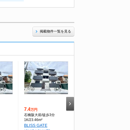
掲載物件一覧を見る
本日の新着
7.4
3.9
万円
万円
石橋阪大前
/徒歩3分
千里中央
/バス19分
1K/23.46m²
1K/21.29m²
BLISS GATE
パセオ間谷2階