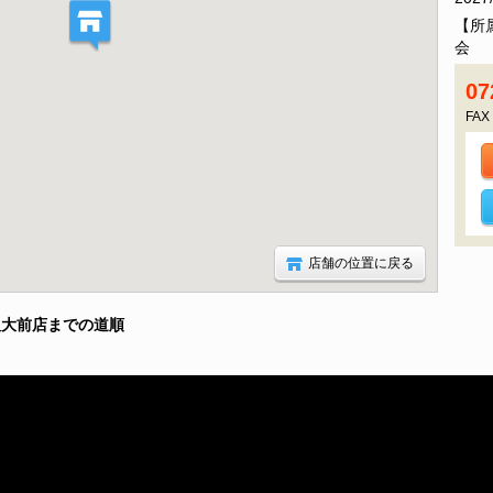
【所
会 
07
FAX
店舗の位置に戻る
阪大前店までの道順