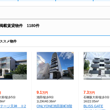
載賃貸物件 1180件
ススメ物件
9.1
7.3
円
万円
万円
大前
/徒歩5分
池田
/徒歩9分
石橋阪大前
/徒歩3分
79m²
1LDK/40.36m²
1K/22.05m²
テージ天神 Ⅱ2
ONLYONE池田新町8階
BLISS GATE