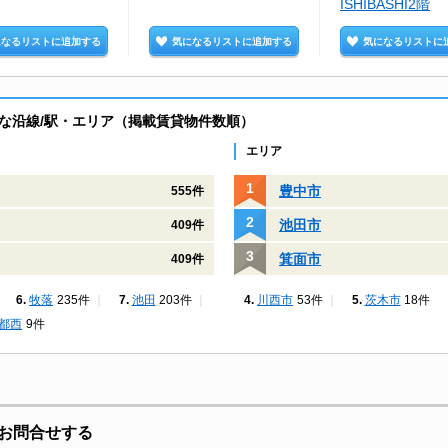
ISHIBASHI2階
になるリストに追加する
気になるリストに追加する
気になるリストに
な沿線/駅・エリア（掲載賃貸物件数順）
エリア
豊中市
555件
池田市
409件
箕面市
409件
牧落
235件
池田
203件
川西市
53件
茨木市
18件
都西
9件
お問合せする