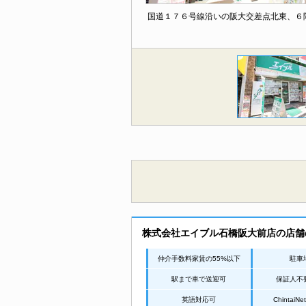
国道１７６号線沿いの阪大交差点北東、６
株式会社エイブル石橋阪大前店の店舗
仲介手数料家賃の55%以下
駐車
駅まで車で送迎可
保証人不
英語対応可
Chintai