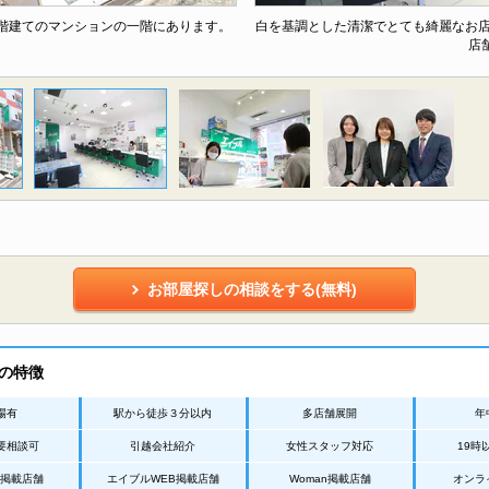
階建てのマンションの一階にあります。
白を基調とした清潔でとても綺麗なお
店
お部屋探しの相談をする(無料)
の特徴
場有
駅から徒歩３分以内
多店舗展開
年
要相談可
引越会社紹介
女性スタッフ対応
19時
Net掲載店舗
エイブルWEB掲載店舗
Woman掲載店舗
オンラ