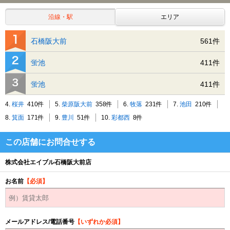
沿線・駅
エリア
石橋阪大前
561件
蛍池
411件
蛍池
411件
4.
桜井
410件
5.
柴原阪大前
358件
6.
牧落
231件
7.
池田
210件
8.
箕面
171件
9.
豊川
51件
10.
彩都西
8件
この店舗にお問合せする
株式会社エイブル石橋阪大前店
お名前
【必須】
メールアドレス/電話番号
【いずれか必須】