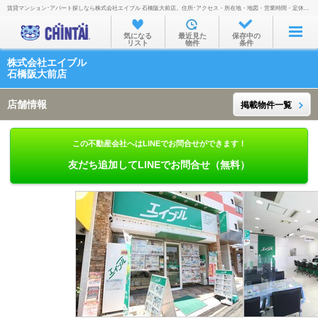
賃貸マンション･アパート探しなら株式会社エイブル 石橋阪大前店。住所･アクセス・所在地・地図・営業時間・定休日・電話番号などを掲載。
お部屋を探す
気になる
最近見た
保存中の
リスト
物件
条件
沿線・駅から
株式会社エイブル
住所から
石橋阪大前店
家賃相場から
店舗情報
掲載物件一覧
通勤通学時間から
この不動産会社へはLINEでお問合せができます！
物件特集から
友だち追加してLINEでお問合せ（無料）
不動産会社から
TOP