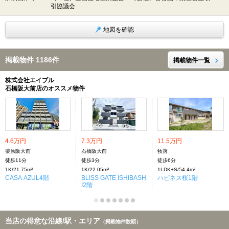
引協議会
地図を確認
掲載物件 1186件
掲載物件一覧
株式会社エイブル
石橋阪大前店のオススメ物件
4.6万円
7.3万円
11.5万円
柴原阪大前
石橋阪大前
牧落
徒歩11分
徒歩3分
徒歩6分
1K/21.75m²
1K/22.05m²
1LDK+S/54.4m²
CASA AZUL4階
BLISS GATE ISHIBASH
ハピネス桜1階
I2階
当店の得意な沿線/駅・エリア
（掲載物件数順）