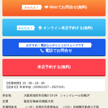
Webでお問合せ(無料)
かんたん！
オンライン来店予約する(無料)
かんたん！
おすすめ！電話ならやりとりがスムーズです
電話でお問合せ
来店予約する(無料)
【営業時間】10：00～18：00
【定休日】年末年始（2026/12/27～2027/1/3）
所在地
大阪府池田市石橋2-15-24 シャンクレール石橋1F
交通
阪急宝塚線/石橋阪大前
所属団体等
（一社）全国住宅産業協会 （公社）首都圏不動産公正取