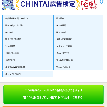
仲介手数料家賃の55%以下
駐車場有
駅から徒歩３分以内
多店舗展開
年中無休
開店10年以上
駅まで車で送迎可
保証人不要相談可
引越会社紹介
女性スタッフ対応
19時以降も営業
店内バリアフリー
英語対応可
ChintaiNet掲載店舗
エイブルWEB掲載店舗
Woman掲載店舗
オンライン相談可
この不動産会社へはLINEでお問合せができます！
友だち追加してLINEでお問合せ（無料）