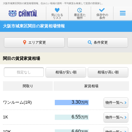
大阪市城東区関目の家賃相場情報。住みたい地域の賃料・平均家賃を検索して賃貸の部屋探し。
お部屋を探す
気になる
最近見た
保存中の
リスト
物件
条件
沿線・駅から
大阪市城東区関目の家賃相場情報
住所から
家賃相場から
エリア変更
条件変更
通勤通学時間から
関目の賃貸家賃相場
物件特集から
指定なし
相場が安い順
相場が高い順
不動産会社から
間取り
TOP
家賃相場
3.30
ワンルーム(1R)
万円
物件一覧へ
6.55
1K
万円
物件一覧へ
6.60
1DK