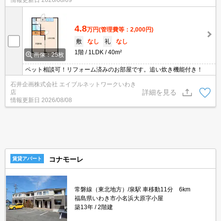
情報更新日
2026/08/09
4.8
万円
(管理費等：2,000円)
敷
なし
礼
なし
1階
1LDK
40m²
画像：25枚
ペット相談可！リフォーム済みのお部屋です。追い炊き機能付き！
石井企画株式会社 エイブルネットワークいわき
詳細を見る
店
情報更新日
2026/08/08
コナモーレ
賃貸アパート
常磐線（東北地方）/泉駅 車移動11分 6km
福島県いわき市小名浜大原字小屋
築13年
2階建