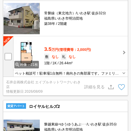
常磐線（東北地方）/いわき駅 徒歩32分
福島県いわき市明治団地
築38年
2階建
3.5
万円
(管理費等：2,000円)
敷
なし
礼
なし
1階
1K
26.44m²
画像：21枚
ペット相談可！駐車場1台無料！南向きの角部屋です。ファミリー
マートいわき平上荒川店まで徒歩9分！カワチ薬品上荒川店まで徒
石井企画株式会社 エイブルネットワークいわき
歩10分！
詳細を見る
店
情報更新日
2026/08/09
ロイヤルヒルズ2
賃貸アパート
磐越東線<ゆうゆうあぶ･･･/いわき駅 徒歩35分
福島県いわき市明治団地