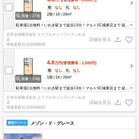
敷
なし
礼
なし
2階
1K
26m²
画像：27枚
駐車場1台無料！いわき駅まで徒歩13分！マルトSC城東店まで 徒歩
6分！ファミリーマートいわき平大工町店 まで徒歩7分！東日本国際
石井企画株式会社 エイブルネットワークいわき
大学の学生さんにもお勧めです。
詳細を見る
店
情報更新日
2026/08/08
4.6
万円
(管理費等：2,000円)
敷
なし
礼
なし
1階
1K
26m²
画像：24枚
駐車場1台無料！いわき駅まで徒歩13分！マルトSC城東店まで 徒歩
6分！ファミリーマートいわき平大工町店 まで徒歩7分！東日本国際
石井企画株式会社 エイブルネットワークいわき
大学の学生さんにもお勧めです。
詳細を見る
店
情報更新日
2026/08/02
メゾン・ド・グレース
賃貸アパート