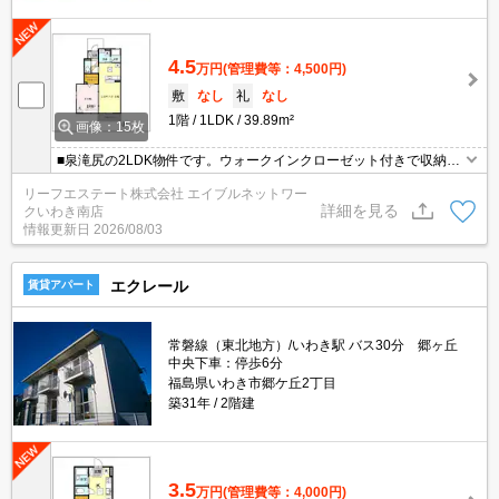
4.5
万円
(管理費等：4,500円)
敷
なし
礼
なし
1階
1LDK
39.89m²
画像：15枚
■泉滝尻の2LDK物件です。ウォークインクローゼット付きで収納充
実♪♪お申し込みはお早めに♪
リーフエステート株式会社 エイブルネットワー
詳細を見る
クいわき南店
情報更新日
2026/08/03
エクレール
賃貸アパート
常磐線（東北地方）/いわき駅 バス30分 郷ヶ丘
中央下車：停歩6分
福島県いわき市郷ケ丘2丁目
築31年
2階建
3.5
万円
(管理費等：4,000円)