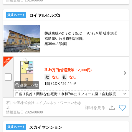
情報更新日
2026/08/09
ロイヤルヒルズ3
賃貸アパート
磐越東線<ゆうゆうあぶ･･･/いわき駅 徒歩28分
福島県いわき市明治団地
築39年
2階建
3.5
万円
(管理費等：2,000円)
敷
なし
礼
なし
1階
1DK
26.44m²
画像：22枚
日当り良好！閑静な住宅街！令和7年にリフォーム済！自動販売機
有！
石井企画株式会社 エイブルネットワークいわき
詳細を見る
店
情報更新日
2026/08/09
スカイマンション
賃貸アパート