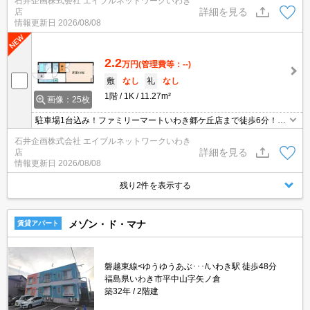
石井企画株式会社 エイブルネットワークいわき
お部屋です。
詳細を見る
店
情報更新日
2026/08/08
2.2
万円
(管理費等：--)
敷
なし
礼
なし
1階
1K
11.27m²
画像：25枚
駐車場1台込み！ファミリーマートいわき郷ケ丘店まで徒歩6分！キ
ッチンの黒のアクセントロスがクールな印象です。初期費用を抑え
石井企画株式会社 エイブルネットワークいわき
たい方にお勧めです！
詳細を見る
店
情報更新日
2026/08/08
残り2件を表示する
メゾン・ド・マナ
賃貸アパート
磐越東線<ゆうゆうあぶ･･･/いわき駅 徒歩48分
福島県いわき市平中山字矢ノ倉
築32年
2階建