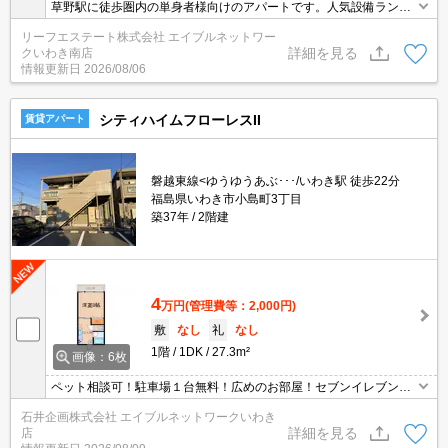
草野駅に徒歩圏内の単身者様向けのアパートです。人気設備ランキ
ング上位のインターネット無料は標準装備として、照明器具やガス
リーフエステート株式会社 エイブルネットワー
コンロも備え付けの為、急な転勤でも最小限のお荷物でOKです。
詳細を見る
クいわき南店
情報更新日
2026/08/06
シティハイムフローレスII
賃貸アパート
磐越東線<ゆうゆうあぶ･･･/いわき駅 徒歩22分
福島県いわき市小島町3丁目
築37年
2階建
4
万円
(管理費等：2,000円)
敷
なし
礼
なし
1階
1DK
27.3m²
画像：6枚
ペット相談可！駐車場１台無料！広めのお部屋！セブンイレブンい
わき小島町2丁目店まで徒歩3分！マルトSC平尼子店まで徒歩6分！
石井企画株式会社 エイブルネットワークいわき
お買い物が便利です！
詳細を見る
店