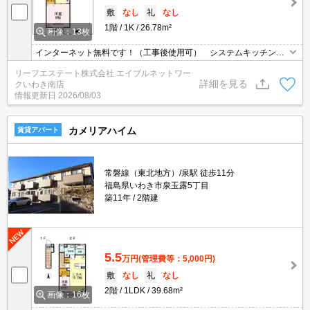
敷
なし
礼
なし
1階
1K
26.78m²
画像：13枚
インターネット無料です！（工事後使用可） システムキッチン
（ガス2口）、TVモニターホン、温水洗浄便座付き。
リーフエステート株式会社 エイブルネットワー
詳細を見る
クいわき南店
情報更新日
2026/08/03
カメリアハイム
賃貸アパート
常磐線（東北地方）/泉駅 徒歩11分
福島県いわき市泉玉露5丁目
築11年
2階建
5.5
万円
(管理費等：5,000円)
敷
なし
礼
なし
2階
1LDK
39.68m²
画像：16枚