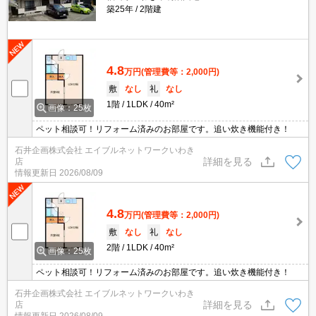
築25年
2階建
4.8
万円
(管理費等：2,000円)
敷
なし
礼
なし
1階
1LDK
40m²
画像：25枚
ペット相談可！リフォーム済みのお部屋です。追い炊き機能付き！
石井企画株式会社 エイブルネットワークいわき
詳細を見る
店
情報更新日
2026/08/09
4.8
万円
(管理費等：2,000円)
敷
なし
礼
なし
2階
1LDK
40m²
画像：25枚
ペット相談可！リフォーム済みのお部屋です。追い炊き機能付き！
石井企画株式会社 エイブルネットワークいわき
詳細を見る
店