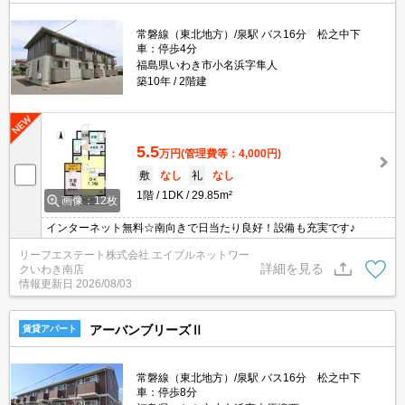
常磐線（東北地方）/泉駅 バス16分 松之中下
車：停歩4分
福島県いわき市小名浜字隼人
築10年
2階建
5.5
万円
(管理費等：4,000円)
敷
なし
礼
なし
1階
1DK
29.85m²
画像：12枚
インターネット無料☆南向きで日当たり良好！設備も充実です♪
リーフエステート株式会社 エイブルネットワー
詳細を見る
クいわき南店
情報更新日
2026/08/03
アーバンブリーズⅡ
賃貸アパート
常磐線（東北地方）/泉駅 バス16分 松之中下
車：停歩8分