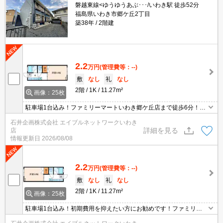
磐越東線<ゆうゆうあぶ･･･/いわき駅 徒歩52分
福島県いわき市郷ケ丘2丁目
築38年
2階建
2.2
万円
(管理費等：--)
敷
なし
礼
なし
2階
1K
11.27m²
画像：25枚
駐車場1台込み！ファミリーマートいわき郷ケ丘店まで徒歩6分！初
期費用を抑えたい方にお勧めです！
石井企画株式会社 エイブルネットワークいわき
詳細を見る
店
情報更新日
2026/08/08
2.2
万円
(管理費等：--)
敷
なし
礼
なし
2階
1K
11.27m²
画像：25枚
駐車場1台込み！初期費用を抑えたい方にお勧めです！ファミリー
マートいわき郷ケ丘店まで徒歩6分！アクセントロスがオシャレな