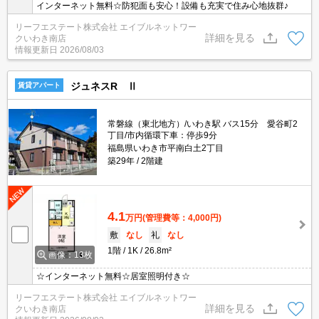
インターネット無料☆防犯面も安心！設備も充実で住み心地抜群♪
リーフエステート株式会社 エイブルネットワー
詳細を見る
クいわき南店
情報更新日
2026/08/03
ジュネスR Ⅱ
賃貸アパート
常磐線（東北地方）/いわき駅 バス15分 愛谷町2
丁目/市内循環下車：停歩9分
福島県いわき市平南白土2丁目
築29年
2階建
4.1
万円
(管理費等：4,000円)
敷
なし
礼
なし
1階
1K
26.8m²
画像：13枚
☆インターネット無料☆居室照明付き☆
リーフエステート株式会社 エイブルネットワー
詳細を見る
クいわき南店