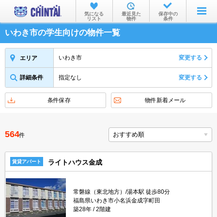
お部屋を探す
気になる
最近見た
保存中の
リスト
物件
条件
沿線・駅から
いわき市の学生向けの物件一覧
住所から
いわき市
変更する
エリア
家賃相場から
詳細条件
指定なし
変更する
通勤通学時間から
条件保存
物件新着メール
物件特集から
不動産会社から
564
件
TOP
ライトハウス金成
賃貸アパート
常磐線（東北地方）/湯本駅 徒歩80分
福島県いわき市小名浜金成字町田
築28年
2階建