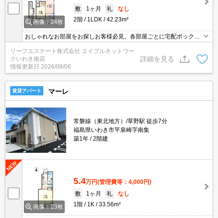
敷
1ヶ月
礼
なし
2階
1LDK
42.23m²
画像：24枚
おしゃれなお部屋をお探しお客様必見。各部屋ごとに宅配ボック
ス・無料Wi-Fi完備です。
リーフエステート株式会社 エイブルネットワー
詳細を見る
クいわき南店
情報更新日
2026/08/06
マーレ
賃貸アパート
常磐線（東北地方）/草野駅 徒歩7分
福島県いわき市平泉崎字南集
築1年
2階建
5.4
万円
(管理費等：4,000円)
敷
1ヶ月
礼
なし
1階
1K
33.56m²
画像：23枚