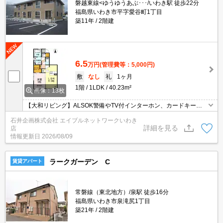
磐越東線<ゆうゆうあぶ･･･/いわき駅 徒歩22分
福島県いわき市平字愛谷町1丁目
築11年
2階建
6.5
万円
(管理費等：5,000円)
敷
なし
礼
1ヶ月
1階
1LDK
40.23m²
画像：13枚
【大和リビング】ALSOK警備やTV付インターホン、カードキーな
どの防犯対策！室内物干しを設置。共同宅配ボックスで留守でも安
石井企画株式会社 エイブルネットワークいわき
心！セブンイレブン平愛谷町店まで徒歩5分！いわき駅まで徒歩で
詳細を見る
店
通える物件です。
情報更新日
2026/08/09
ラークガーデン C
賃貸アパート
常磐線（東北地方）/泉駅 徒歩16分
福島県いわき市泉滝尻1丁目
築21年
2階建