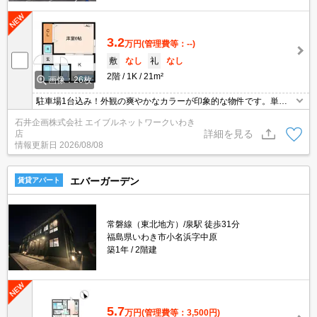
3.2
万円
(管理費等：--)
敷
なし
礼
なし
2階
1K
21m²
画像：26枚
駐車場1台込み！外観の爽やかなカラーが印象的な物件です。単身
向けのお部屋です。
石井企画株式会社 エイブルネットワークいわき
詳細を見る
店
情報更新日
2026/08/08
エバーガーデン
賃貸アパート
常磐線（東北地方）/泉駅 徒歩31分
福島県いわき市小名浜字中原
築1年
2階建
5.7
万円
(管理費等：3,500円)