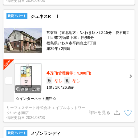
情報更新日
2026/08/03
ジュネスR Ⅰ
賃貸アパート
常磐線（東北地方）/いわき駅 バス15分 愛谷町2
丁目/市内循環下車：停歩9分
福島県いわき市平南白土2丁目
築29年
2階建
4
万円
(管理費等：4,000円)
敷
なし
礼
なし
1階
1K
26.8m²
画像：15枚
☆インターネット無料☆
リーフエステート株式会社 エイブルネットワー
詳細を見る
クいわき南店
情報更新日
2026/08/03
メゾンランディ
賃貸アパート