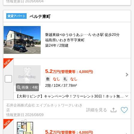
情報更新日
2026/08/04
ベルテ東町
賃貸アパート
磐越東線<ゆうゆうあぶ･･･/いわき駅 徒歩20分
福島県いわき市平字東町
築24年
2階建
5.2
万円
(管理費等：4,000円)
敷
なし
礼
なし
2階
1DK
37.78m²
画像：4枚
【大和リビング】キャンペーン中！フリーレント30日！ネット無
料！駐車場1台無料！物置付き！ローソンいわき平北白土店まで徒
石井企画株式会社 エイブルネットワークいわき
歩4分！鮮場いわき平店まで徒歩9分！
詳細を見る
店
情報更新日
2026/08/09
5.2
万円
(管理費等：4,000円)