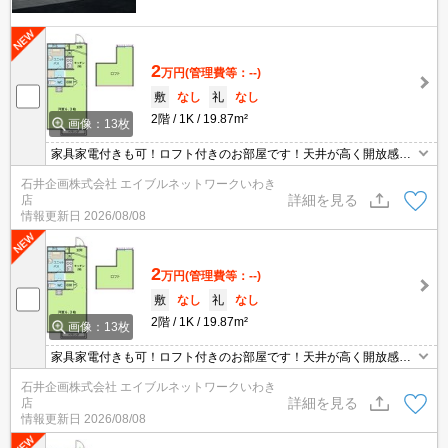
2
万円
(管理費等：--)
敷
なし
礼
なし
2階
1K
19.87m²
画像：13枚
家具家電付きも可！ロフト付きのお部屋です！天井が高く開放感が
あります。ローソンいわき小名浜林城店まで徒歩7分！
石井企画株式会社 エイブルネットワークいわき
詳細を見る
店
情報更新日
2026/08/08
2
万円
(管理費等：--)
敷
なし
礼
なし
2階
1K
19.87m²
画像：13枚
家具家電付きも可！ロフト付きのお部屋です！天井が高く開放感が
あります。ローソンいわき小名浜林城店まで徒歩7分！
石井企画株式会社 エイブルネットワークいわき
詳細を見る
店
情報更新日
2026/08/08