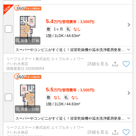
5.4
万円
(管理費等：3,500円)
敷
1ヶ月
礼
なし
1階
1LDK
44.63m²
画像：27枚
スーパーやコンビニがすぐ近く！浴室乾燥機や温水洗浄暖房便座が
ついていて住み心地抜群です(^^♪
リーフエステート株式会社 エイブルネットワー
詳細を見る
クいわき南店
情報更新日
2026/08/04
5.5
万円
(管理費等：3,500円)
敷
なし
礼
なし
1階
1LDK
44.63m²
画像：23枚
スーパーやコンビニがすぐ近く！浴室乾燥機や温水洗浄暖房便座が
ついていて住み心地抜群です(^^♪
リーフエステート株式会社 エイブルネットワー
詳細を見る
クいわき南店