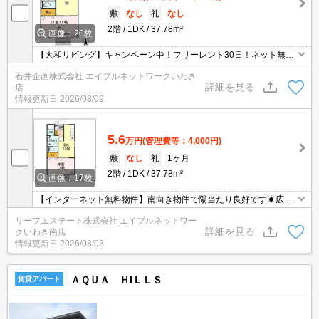
敷
なし
礼
なし
2階
1DK
37.78m²
画像：20枚
【大和リビング】キャンペーン中！フリーレント30日！ネット無
料！駐車場1台無料！物置付き！ローソンいわき平北白土店まで徒
石井企画株式会社 エイブルネットワークいわき
歩4分！鮮場いわき平店まで徒歩9分！
詳細を見る
店
情報更新日
2026/08/09
5.6
万円
(管理費等：4,000円)
敷
なし
礼
1ヶ月
2階
1DK
37.78m²
画像：17枚
【インターネット無料物件】南向き物件で陽当たり良好です☀広々
とした１DK物件です♪
リーフエステート株式会社 エイブルネットワー
詳細を見る
クいわき南店
情報更新日
2026/08/03
ＡＱＵＡ ＨIＬＬＳ
賃貸アパート