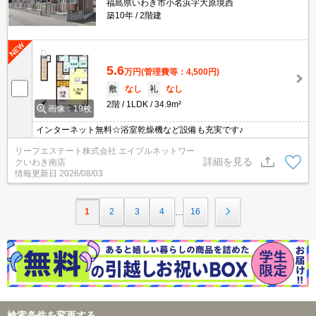
福島県いわき市小名浜字大原境西
築10年
2階建
5.6
万円
(管理費等：4,500円)
敷
なし
礼
なし
2階
1LDK
34.9m²
画像：19枚
インターネット無料☆浴室乾燥機など設備も充実です♪
リーフエステート株式会社 エイブルネットワー
詳細を見る
クいわき南店
情報更新日
2026/08/03
1
2
3
4
16
…
検索条件を変更する