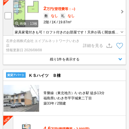
2
万円
(管理費等：--)
敷
なし
礼
なし
2階
1K
19.87m²
画像：13枚
家具家電付きも可！ロフト付きのお部屋です！天井が高く開放感が
あります。ローソンいわき小名浜林城店まで徒歩7分！
石井企画株式会社 エイブルネットワークいわき
詳細を見る
店
情報更新日
2026/08/08
残り1件を表示する
ＫＳハイツ Ｂ棟
賃貸アパート
常磐線（東北地方）/いわき駅 徒歩13分
福島県いわき市平字城東二丁目
築33年
2階建
4.6
万円
(管理費等：2,000円)