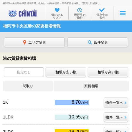
福岡市中央区港の家賃相場情報。住みたい地域の賃料・平均家賃を検索して賃貸の部屋探し。
お部屋を探す
気になる
最近見た
保存中の
リスト
物件
条件
沿線・駅から
福岡市中央区港の家賃相場情報
住所から
家賃相場から
エリア変更
条件変更
通勤通学時間から
港の賃貸家賃相場
物件特集から
指定なし
相場が安い順
相場が高い順
不動産会社から
間取り
TOP
家賃相場
6.70
1K
万円
物件一覧へ
10.55
1LDK
万円
物件一覧へ
18.20
2LDK