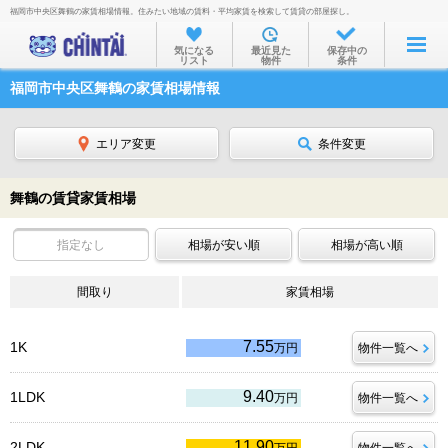
福岡市中央区舞鶴の家賃相場情報。住みたい地域の賃料・平均家賃を検索して賃貸の部屋探し。
お部屋を探す
気になる
最近見た
保存中の
リスト
物件
条件
沿線・駅から
福岡市中央区舞鶴の家賃相場情報
住所から
家賃相場から
エリア変更
条件変更
通勤通学時間から
舞鶴の賃貸家賃相場
物件特集から
指定なし
相場が安い順
相場が高い順
不動産会社から
間取り
TOP
家賃相場
7.55
1K
万円
物件一覧へ
9.40
1LDK
万円
物件一覧へ
11.90
2LDK