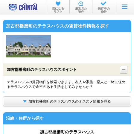
お部屋を探す
気になる
最近見た
保存中の
リスト
物件
条件
沿線・駅から
加古郡播磨町のテラスハウスの賃貸物件情報を探す
住所から
家賃相場から
通勤通学時間から
物件特集から
加古郡播磨町のテラスハウスのポイント
不動産会社から
テラスハウスの賃貸物件を検索できます。友人や家族、恋人と一緒に住め
るテラスハウスで余裕のある生活をしてみませんか？
TOP
加古郡播磨町のテラスハウスのオススメ情報を見る
沿線・住所から探す
加古郡播磨町のテラスハウス