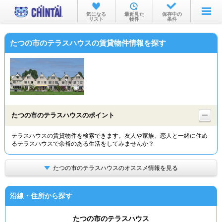
お部屋を探す
気になる
最近見た
保存中の
リスト
物件
条件
沿線・駅から
たつの市のテラスハウスの賃貸物件情報を探す
住所から
家賃相場から
通勤通学時間から
物件特集から
たつの市のテラスハウスのポイント
不動産会社から
テラスハウスの賃貸物件を検索できます。友人や家族、恋人と一緒に住め
るテラスハウスで余裕のある生活をしてみませんか？
TOP
たつの市のテラスハウスのオススメ情報を見る
沿線・住所から探す
たつの市のテラスハウス