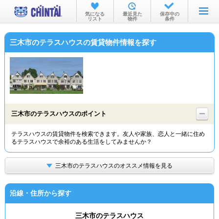
お部屋を探す
気になる
最近見た
保存中の
リスト
物件
条件
沿線・駅から
三木市のテラスハウスの賃貸物件情報を探す
住所から
家賃相場から
通勤通学時間から
物件特集から
三木市のテラスハウスのポイント
不動産会社から
テラスハウスの賃貸物件を検索できます。友人や家族、恋人と一緒に住め
るテラスハウスで余裕のある生活をしてみませんか？
TOP
三木市のテラスハウスのオススメ情報を見る
沿線・住所から探す
三木市のテラスハウス