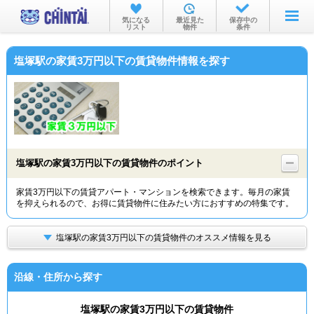
お部屋を探す
気になる
最近見た
保存中の
リスト
物件
条件
沿線・駅から
塩塚駅の家賃3万円以下の賃貸物件情報を探す
住所から
家賃相場から
通勤通学時間から
物件特集から
塩塚駅の家賃3万円以下の賃貸物件のポイント
不動産会社から
家賃3万円以下の賃貸アパート・マンションを検索できます。毎月の家賃
を抑えられるので、お得に賃貸物件に住みたい方におすすめの特集です。
TOP
塩塚駅の家賃3万円以下の賃貸物件のオススメ情報を見る
沿線・住所から探す
塩塚駅の家賃3万円以下の賃貸物件