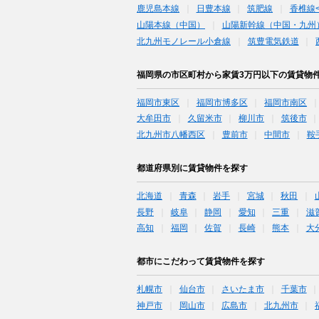
鹿児島本線
日豊本線
筑肥線
香椎線
山陽本線（中国）
山陽新幹線（中国・九州
北九州モノレール小倉線
筑豊電気鉄道
福岡県の市区町村から家賃3万円以下の賃貸物
福岡市東区
福岡市博多区
福岡市南区
大牟田市
久留米市
柳川市
筑後市
北九州市八幡西区
豊前市
中間市
鞍
都道府県別に賃貸物件を探す
北海道
青森
岩手
宮城
秋田
長野
岐阜
静岡
愛知
三重
滋
高知
福岡
佐賀
長崎
熊本
大
都市にこだわって賃貸物件を探す
札幌市
仙台市
さいたま市
千葉市
神戸市
岡山市
広島市
北九州市