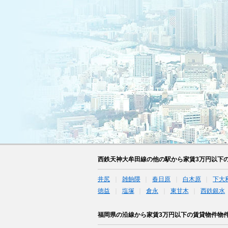
西鉄天神大牟田線の他の駅から家賃3万円以下
井尻
雑餉隈
春日原
白木原
下大
徳益
塩塚
倉永
東甘木
西鉄銀水
福岡県の沿線から家賃3万円以下の賃貸物件物