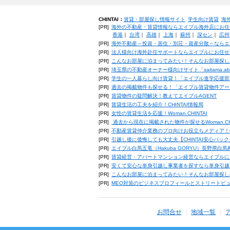
CHINTAI：
賃貸・部屋探し情報サイト
学生向け賃貸
海
[PR]
海外の不動産・賃貸情報ならエイブル海外店にお任
香港
｜
台湾
｜
高雄
｜
上海
｜
蘇州
｜
深セン
｜
広州
[PR]
海外不動産～投資・居住・別荘・資産分散～ならエ
[PR]
法人様向け海外赴任サポートならエイブルにお任せ
[PR]
こんなお部屋に泊まってみたい！そんなお部屋探し
[PR]
埼玉県の不動産オーナー様向けサイト「saitama.a
[PR]
学生の一人暮らし向け賃貸！「エイブル進学応援部
[PR]
過去の掲載物件も探せる！「エイブル賃貸物件アー
[PR]
賃貸物件の疑問解決！教えてエイブルAGENT
[PR]
賃貸生活の工夫を紹介！CHINTAI情報局
[PR]
女性の賃貸生活を応援！Woman.CHINTAI
[PR]
過去から現在に掲載された物件が探せるWoman.CH
[PR]
不動産賃貸仲介業務のプロ向けお役立ちメディア！CHIN
[PR]
引越し後に後悔しても大丈夫【CHINTAI安心パッ
[PR]
エイブル白馬五竜（Hakuba GORYU）長野県白
[PR]
賃貸経営・アパートマンション経営ならエイブルに
[PR]
安くて安心な単身引越し事業者を探すなら単身引越
[PR]
こんなお部屋に泊まってみたい！そんなお部屋探し
[PR]
MEO対策のビジネスプロフィールとストリートビ
お問合せ
地域一覧