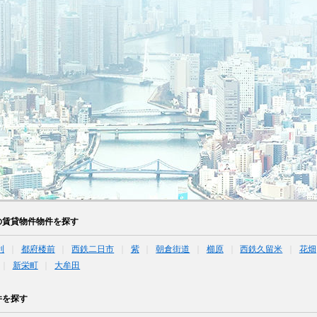
の賃貸物件物件を探す
利
都府楼前
西鉄二日市
紫
朝倉街道
櫛原
西鉄久留米
花畑
新栄町
大牟田
件を探す