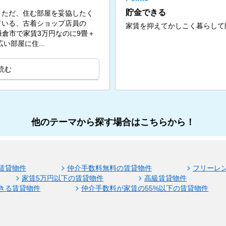
貯金できる
。ただ、住む部屋を妥協したく
ている、古着ショップ店員の
家賃を抑えてかしこく暮らして
問。鎌倉市で家賃3万円なのに9畳＋
い部屋に住...
読む
他のテーマから探す場合はこちらから！
賃貸物件
仲介手数料無料の賃貸物件
フリーレ
家賃5万円以下の賃貸物件
高級賃貸物件
きる賃貸物件
仲介手数料が家賃の55%以下の賃貸物件