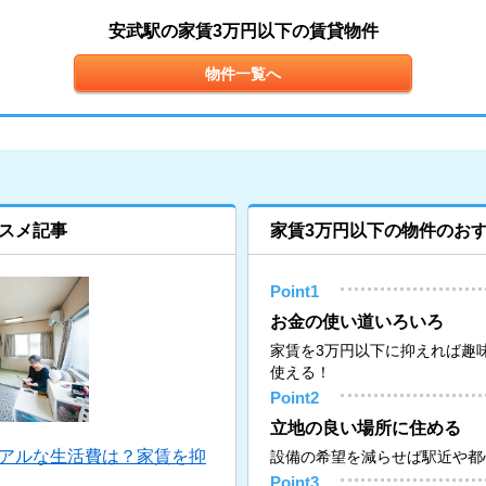
安武駅の家賃3万円以下の賃貸物件
物件一覧へ
スメ記事
家賃3万円以下の物件のお
Point1
お金の使い道いろいろ
家賃を3万円以下に抑えれば趣
使える！
Point2
立地の良い場所に住める
リアルな生活費は？家賃を抑
設備の希望を減らせば駅近や都
Point3