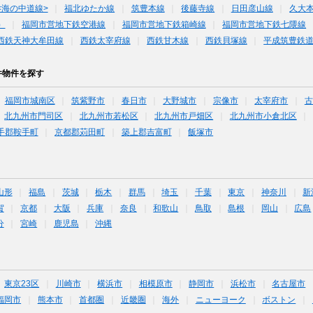
<海の中道線>
福北ゆたか線
筑豊本線
後藤寺線
日田彦山線
久大本
）
福岡市営地下鉄空港線
福岡市営地下鉄箱崎線
福岡市営地下鉄七隈線
西鉄天神大牟田線
西鉄太宰府線
西鉄甘木線
西鉄貝塚線
平成筑豊鉄
件物件を探す
福岡市城南区
筑紫野市
春日市
大野城市
宗像市
太宰府市
古
北九州市門司区
北九州市若松区
北九州市戸畑区
北九州市小倉北区
手郡鞍手町
京都郡苅田町
築上郡吉富町
飯塚市
山形
福島
茨城
栃木
群馬
埼玉
千葉
東京
神奈川
新
賀
京都
大阪
兵庫
奈良
和歌山
鳥取
島根
岡山
広島
分
宮崎
鹿児島
沖縄
東京23区
川崎市
横浜市
相模原市
静岡市
浜松市
名古屋市
福岡市
熊本市
首都圏
近畿圏
海外
ニューヨーク
ボストン