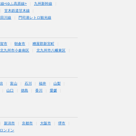
線<ゆふ高原線>
九州新幹線
甘木鉄道甘木線
道田川線
門司港レトロ観光線
賀市
朝倉市
糟屋郡新宮町
北九州市小倉南区
北九州市八幡東区
潟
富山
石川
福井
山梨
山口
徳島
香川
愛媛
新潟市
京都市
大阪市
堺市
ロンドン