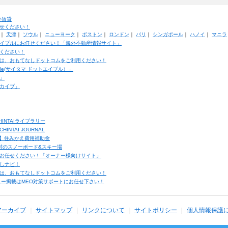
外賃貸
せください！
｜
天津
｜
ソウル
｜
ニューヨーク
｜
ボストン
｜
ロンドン
｜
パリ
｜
シンガポール
｜
ハノイ
｜
マニラ
イブルにお任せください！「海外不動産情報サイト」
ください！
は、おもてなしドットコムをご利用ください！
ble(サイタマ ドットエイブル）」
」
カイブ」
INTAIライブラリー
TAI JOURNAL
ク】住みかえ費用補助金
馬村のスノーボード&スキー場
お任せください！「オーナー様向けサイト」
しナビ！
は、おもてなしドットコムをご利用ください！
ュー掲載はMEO対策サポートにお任せ下さい！
アーカイブ
サイトマップ
リンクについて
サイトポリシー
個人情報保護