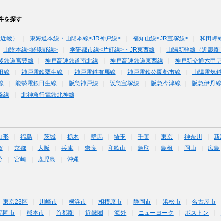
件を探す
（近畿）
東海道本線・山陽本線<JR神戸線>
福知山線<JR宝塚線>
和田岬
山陰本線<嵯峨野線>
学研都市線<片町線>・JR東西線
山陽新幹線（近畿圏
後鉄道宮豊線
神戸高速鉄道南北線
神戸高速鉄道東西線
神戸新交通六甲
田線
神戸電鉄粟生線
神戸電鉄有馬線
神戸電鉄公園都市線
山陽電気
線
能勢電鉄日生線
阪急神戸線
阪急宝塚線
阪急今津線
阪急伊丹
条線
北神急行電鉄北神線
山形
福島
茨城
栃木
群馬
埼玉
千葉
東京
神奈川
新
賀
京都
大阪
兵庫
奈良
和歌山
鳥取
島根
岡山
広島
分
宮崎
鹿児島
沖縄
東京23区
川崎市
横浜市
相模原市
静岡市
浜松市
名古屋市
福岡市
熊本市
首都圏
近畿圏
海外
ニューヨーク
ボストン