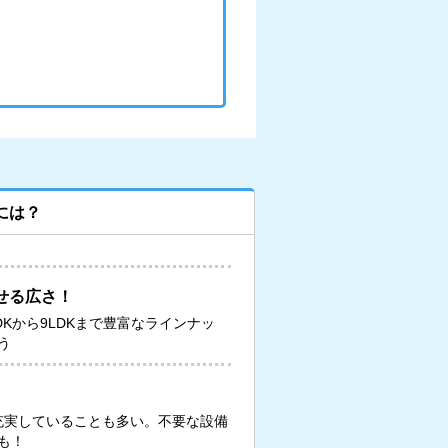
には？
せる広さ！
DKから9LDKまで豊富なラインナッ
う
が充実していることも多い。不要な設備
も！