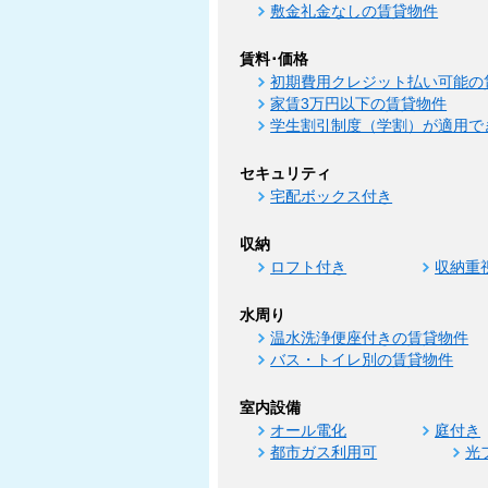
敷金礼金なしの賃貸物件
賃料･価格
初期費用クレジット払い可能の
家賃3万円以下の賃貸物件
学生割引制度（学割）が適用で
セキュリティ
宅配ボックス付き
収納
ロフト付き
収納重
水周り
温水洗浄便座付きの賃貸物件
バス・トイレ別の賃貸物件
室内設備
オール電化
庭付き
都市ガス利用可
光