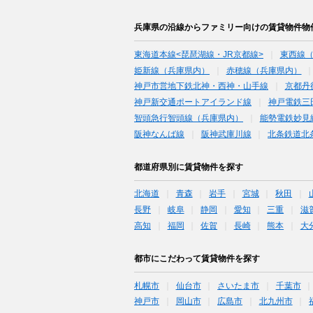
兵庫県の沿線からファミリー向けの賃貸物件物
東海道本線<琵琶湖線・JR京都線>
東西線
姫新線（兵庫県内）
赤穂線（兵庫県内）
神戸市営地下鉄北神・西神・山手線
京都丹
神戸新交通ポートアイランド線
神戸電鉄三
智頭急行智頭線（兵庫県内）
能勢電鉄妙見
阪神なんば線
阪神武庫川線
北条鉄道北
都道府県別に賃貸物件を探す
北海道
青森
岩手
宮城
秋田
長野
岐阜
静岡
愛知
三重
滋
高知
福岡
佐賀
長崎
熊本
大
都市にこだわって賃貸物件を探す
札幌市
仙台市
さいたま市
千葉市
神戸市
岡山市
広島市
北九州市