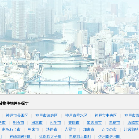
貸物件物件を探す
神戸市長田区
神戸市須磨区
神戸市垂水区
神戸市中央区
神戸市
路市
明石市
洲本市
相生市
豊岡市
加古川市
赤穂市
西脇市
南あわじ市
朝来市
淡路市
宍粟市
加東市
たつの市
川辺郡猪
町
神崎郡神河町
揖保郡太子町
赤穂郡上郡町
佐用郡佐用町