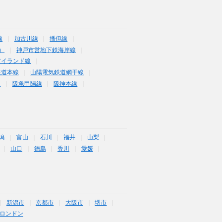
線
加古川線
播但線
）
神戸市営地下鉄海岸線
アイランド線
鉄道本線
山陽電気鉄道網干線
線
阪急甲陽線
阪神本線
潟
富山
石川
福井
山梨
山口
徳島
香川
愛媛
新潟市
京都市
大阪市
堺市
ロンドン