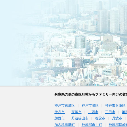
兵庫県の他の市区町村からファミリー向けの賃
神戸市東灘区
神戸市灘区
神戸市兵庫区
伊丹市
宝塚市
川西市
三田市
姫
加西市
丹波篠山市
養父市
丹波市
加古郡播磨町
神崎郡市川町
神崎郡福崎