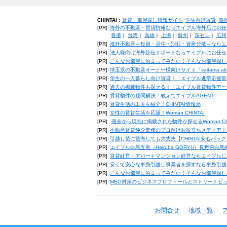
CHINTAI：
賃貸・部屋探し情報サイト
学生向け賃貸
海
[PR]
海外の不動産・賃貸情報ならエイブル海外店にお任
香港
｜
台湾
｜
高雄
｜
上海
｜
蘇州
｜
深セン
｜
広州
[PR]
海外不動産～投資・居住・別荘・資産分散～ならエ
[PR]
法人様向け海外赴任サポートならエイブルにお任せ
[PR]
こんなお部屋に泊まってみたい！そんなお部屋探し
[PR]
埼玉県の不動産オーナー様向けサイト「saitama.a
[PR]
学生の一人暮らし向け賃貸！「エイブル進学応援部
[PR]
過去の掲載物件も探せる！「エイブル賃貸物件アー
[PR]
賃貸物件の疑問解決！教えてエイブルAGENT
[PR]
賃貸生活の工夫を紹介！CHINTAI情報局
[PR]
女性の賃貸生活を応援！Woman.CHINTAI
[PR]
過去から現在に掲載された物件が探せるWoman.CH
[PR]
不動産賃貸仲介業務のプロ向けお役立ちメディア！CHIN
[PR]
引越し後に後悔しても大丈夫【CHINTAI安心パッ
[PR]
エイブル白馬五竜（Hakuba GORYU）長野県白
[PR]
賃貸経営・アパートマンション経営ならエイブルに
[PR]
安くて安心な単身引越し事業者を探すなら単身引越
[PR]
こんなお部屋に泊まってみたい！そんなお部屋探し
[PR]
MEO対策のビジネスプロフィールとストリートビ
お問合せ
地域一覧