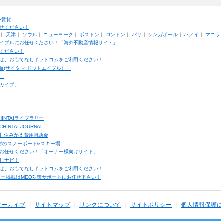
外賃貸
せください！
｜
天津
｜
ソウル
｜
ニューヨーク
｜
ボストン
｜
ロンドン
｜
パリ
｜
シンガポール
｜
ハノイ
｜
マニラ
イブルにお任せください！「海外不動産情報サイト」
ください！
は、おもてなしドットコムをご利用ください！
ble(サイタマ ドットエイブル）」
」
カイブ」
INTAIライブラリー
TAI JOURNAL
ク】住みかえ費用補助金
馬村のスノーボード&スキー場
お任せください！「オーナー様向けサイト」
しナビ！
は、おもてなしドットコムをご利用ください！
ュー掲載はMEO対策サポートにお任せ下さい！
アーカイブ
サイトマップ
リンクについて
サイトポリシー
個人情報保護