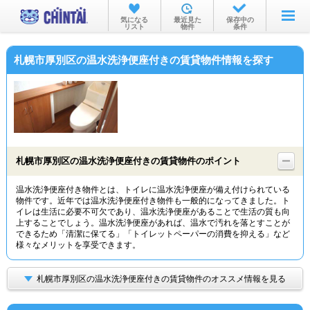
お部屋を探す
気になる
最近見た
保存中の
リスト
物件
条件
沿線・駅から
札幌市厚別区の温水洗浄便座付きの賃貸物件情報を探す
住所から
家賃相場から
通勤通学時間から
物件特集から
札幌市厚別区の温水洗浄便座付きの賃貸物件のポイント
不動産会社から
温水洗浄便座付き物件とは、トイレに温水洗浄便座が備え付けられている
物件です。近年では温水洗浄便座付き物件も一般的になってきました。ト
TOP
イレは生活に必要不可欠であり、温水洗浄便座があることで生活の質も向
上することでしょう。温水洗浄便座があれば、温水で汚れを落とすことが
できるため「清潔に保てる」「トイレットペーパーの消費を抑える」など
様々なメリットを享受できます。
札幌市厚別区の温水洗浄便座付きの賃貸物件のオススメ情報を見る