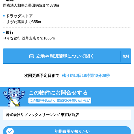
医療法人相生会墨田病院まで378m
ドラッグストア
こまがた薬局まで355m
銀行
りそな銀行 浅草支店まで1065m
立地や周辺環境について聞く
無料
次回更新予定日まで
残り約13日18時間40分37秒
この物件にお問合せする
この物件を見たい、空室状況を知りたいなど
株式会社リブマックスリーシング 東京駅前店
初期費用が知りたい