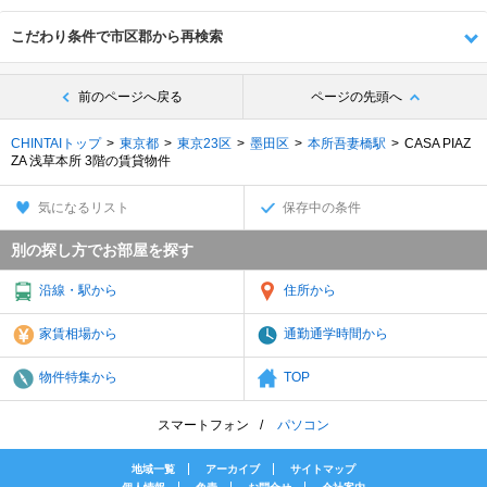
こだわり条件で市区郡から再検索
前のページへ戻る
ページの先頭へ
CHINTAIトップ
東京都
東京23区
墨田区
本所吾妻橋駅
CASA PIAZ
ZA 浅草本所 3階の賃貸物件
気になるリスト
保存中の条件
別の探し方でお部屋を探す
沿線・駅から
住所から
家賃相場から
通勤通学時間から
物件特集から
TOP
スマートフォン
パソコン
地域一覧
アーカイブ
サイトマップ