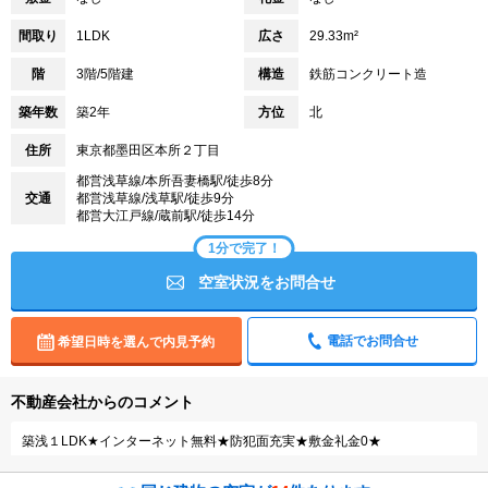
間取り
1LDK
広さ
29.33m²
階
3階/5階建
構造
鉄筋コンクリート造
築年数
築2年
方位
北
住所
東京都墨田区本所２丁目
都営浅草線/本所吾妻橋駅/徒歩8分
交通
都営浅草線/浅草駅/徒歩9分
都営大江戸線/蔵前駅/徒歩14分
1分で完了！
空室状況をお問合せ
電話でお問合せ
希望日時を選んで内見予約
不動産会社からのコメント
築浅１LDK★インターネット無料★防犯面充実★敷金礼金0★