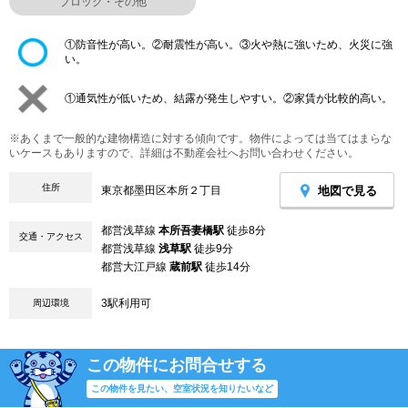
ブロック・その他
①防音性が高い。②耐震性が高い。③火や熱に強いため、火災に強
い。
①通気性が低いため、結露が発生しやすい。②家賃が比較的高い。
※あくまで一般的な建物構造に対する傾向です。物件によっては当てはまらな
いケースもありますので、詳細は不動産会社へお問い合わせください。
住所
地図で見る
東京都墨田区本所２丁目
都営浅草線
本所吾妻橋駅
徒歩8分
交通・アクセス
都営浅草線
浅草駅
徒歩9分
都営大江戸線
蔵前駅
徒歩14分
3駅利用可
周辺環境
この物件にお問合せする
この物件を見たい、空室状況を知りたいなど