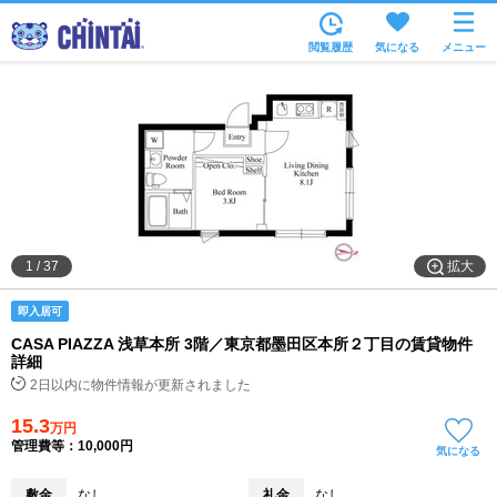
お部屋を探す
閲覧履歴
気になる
メニュー
沿線・駅から
住所から
家賃相場から
通勤通学時間から
物件特集から
拡大
1
/
37
不動産会社から
即入居可
TOP
CASA PIAZZA 浅草本所 3階／東京都墨田区本所２丁目の賃貸物件
詳細
2日以内に物件情報が更新されました
15.3
万円
管理費等：10,000円
気になる
敷金
なし
礼金
なし