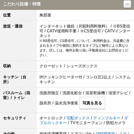
こだわり設備・特徴
位置
角部屋
放送・通信
インターネット接続（月額利用料無料） / ※BS受信
可 / CATV使用料不要 / ※CS受信可 / CATVインター
ネット
※ BS受信可 , CS受信可 , について…利用料金は、共益費に含
まれるタイプや個別に契約するタイプなど物件により異なり
ます。詳しくは、物件お取り扱い不動産会社にお問合せくだ
さい。
収納
クローゼット / シューズボックス
キッチン（台
IHクッキングヒーター付 / コンロ2口以上 / システム
所）
キッチン
バスルーム（浴
洗面所独立 / 洗面化粧台 / 浴室乾燥機 / 浴室テレビ /
室）/ トイレ
脱衣所 / 温水洗浄便座
写真を見る
セキュリティ
オートロック /
宅配ボックス
/
ディンプルキー
/
ダ
ブルロックキー
/ TVモニターフォン / 防犯カメラ
その他
室内洗濯機置場 / エアコン2台 /
24時間換気システム