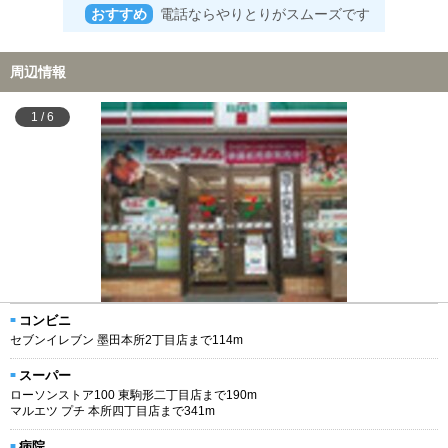
おすすめ
電話ならやりとりがスムーズです
周辺情報
1
/
6
コンビニ
セブンイレブン 墨田本所2丁目店まで114m
スーパー
ローソンストア100 東駒形二丁目店まで190m
マルエツ プチ 本所四丁目店まで341m
病院