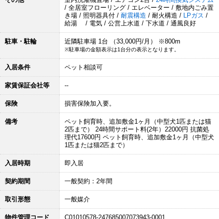
/ 全居室フローリング / エレベーター / 敷地内ごみ置
き場 / 照明器具付 /
耐震構造
/ 耐火構造 /
LPガス
/
給湯 / 電気 / 公営上水道 / 下水道 / 通風良好
駐車・駐輪
近隣駐車場 1台 （33,000円/月） ※800m
※駐車場の金額表示は1台分の表示となります。
入居条件
ペット相談可
家賃保証会社等
--
保険
損害保険加入要。
備考
ペット飼育時、追加敷金1ヶ月（中型犬1匹または猫
2匹まで） 24時間サポート料(2年）22000円 抗菌処
理代17600円 ペット飼育時、追加敷金1ヶ月（中型犬
1匹または猫2匹まで）
入居時期
即入居
契約期間
一般契約：2年間
取引形態
一般媒介
物件管理コード
C01010578-247685007073943-0001