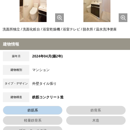
洗面所独立 / 洗面化粧台 / 浴室乾燥機 / 浴室テレビ / 脱衣所 / 温水洗浄便座
建物情報
2024年04月(築2年)
築年月
マンション
建物種別
外壁タイル張り
タイプ・デザイン
鉄筋コンクリート造
建物構造
鉄筋系
鉄骨系
軽量鉄骨系
木造