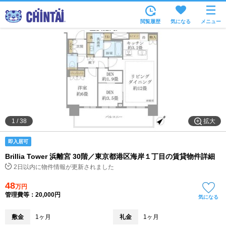
お部屋を探す
閲覧履歴
気になる
メニュー
沿線・駅から
住所から
家賃相場から
通勤通学時間から
物件特集から
拡大
1
/
38
不動産会社から
即入居可
TOP
Brillia Tower 浜離宮 30階／東京都港区海岸１丁目の賃貸物件詳細
2日以内に物件情報が更新されました
48
万円
管理費等：20,000円
気になる
敷金
1ヶ月
礼金
1ヶ月