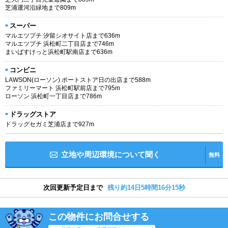
芝浦運河沿緑地まで809m
スーパー
マルエツプチ 汐留シオサイト店まで636m
マルエツプチ 浜松町二丁目店まで746m
まいばすけっと浜松町駅南店まで636m
コンビニ
LAWSON(ローソン) ポートストア日の出店まで588m
ファミリーマート 浜松町駅前店まで795m
ローソン 浜松町一丁目店まで786m
ドラッグストア
ドラッグセガミ芝浦店まで927m
立地や周辺環境について聞く
無料
次回更新予定日まで
残り約14日5時間16分15秒
この物件にお問合せする