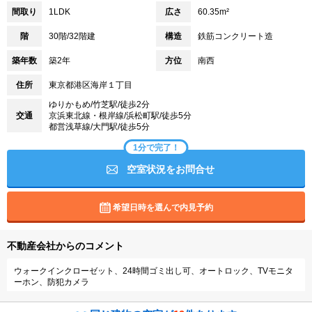
間取り
1LDK
広さ
60.35m²
階
30階/32階建
構造
鉄筋コンクリート造
築年数
築2年
方位
南西
住所
東京都港区海岸１丁目
ゆりかもめ/竹芝駅/徒歩2分
交通
京浜東北線・根岸線/浜松町駅/徒歩5分
都営浅草線/大門駅/徒歩5分
1分で完了！
空室状況をお問合せ
希望日時を選んで内見予約
不動産会社からのコメント
ウォークインクローゼット、24時間ゴミ出し可、オートロック、TVモニタ
ーホン、防犯カメラ