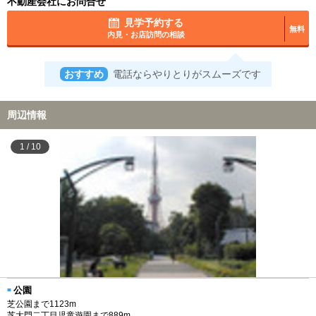
不動産会社にお問合せ
見学予約する
無料
内見・お店訪問の相談
おすすめ
電話ならやりとりがスムーズです
周辺情報
1
/
10
公園
芝公園まで1123m
芝大門二丁目児童遊園まで889m