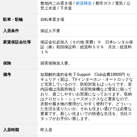
敷地内ごみ置き場 /
耐震構造
/ 都市ガス / 電気 / 公
営上水道 / 下水道
駐車・駐輪
自転車置き場
入居条件
保証人不要
家賃保証会社等
保証会社必加入（その他:実費）※ 日本レンタル保
証（株）初回保証料：総賃料５０％ 月次：総賃料
１％
保険
損害保険加入要。
備考
短期解約違約金有 T-Support Club会費19800円 セ
キュリティ面は、TVインターホン・オートロックな
ど充実しているので、防犯対策もばっちりです。室
内設備は洗面所独立・浴室乾燥機など豊富に揃って
おり、過ごしやすいお部屋になっております。収納
はクロゼット・シューズボックスなど豊富なので、
衣類や履き物の整理がしやすく便利です。どういっ
た生活を送りたいか。それも住まい選びでは必要な
要素です。新しい住まいでの快適な生活を、当社ス
タッフがお手伝い致します。
入居時期
即入居