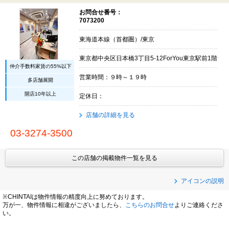
お問合せ番号：
7073200
東海道本線（首都圏）/東京
東京都中央区日本橋3丁目5-12ForYou東京駅前1階
仲介手数料家賃の55%以下
営業時間：９時～１９時
多店舗展開
開店10年以上
定休日：
店舗の詳細を見る
03-3274-3500
この店舗の掲載物件一覧を見る
アイコンの説明
※CHINTAIは物件情報の精度向上に努めております。
万が一、物件情報に相違がございましたら、
こちらのお問合せ
よりご連絡くださ
い。