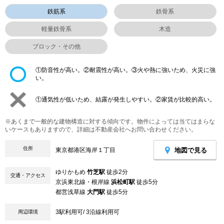
鉄筋系
鉄骨系
軽量鉄骨系
木造
ブロック・その他
①防音性が高い。②耐震性が高い。③火や熱に強いため、火災に強
い。
①通気性が低いため、結露が発生しやすい。②家賃が比較的高い。
※あくまで一般的な建物構造に対する傾向です。物件によっては当てはまらな
いケースもありますので、詳細は不動産会社へお問い合わせください。
住所
地図で見る
東京都港区海岸１丁目
ゆりかもめ
竹芝駅
徒歩2分
交通・アクセス
京浜東北線・根岸線
浜松町駅
徒歩5分
都営浅草線
大門駅
徒歩5分
3駅利用可/ 3沿線利用可
周辺環境