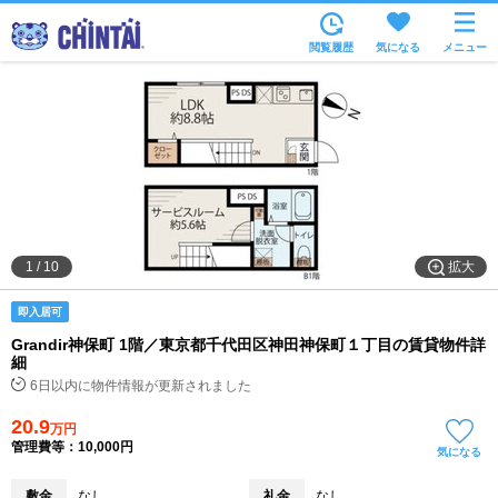
お部屋を探す
閲覧履歴
気になる
メニュー
沿線・駅から
住所から
家賃相場から
通勤通学時間から
物件特集から
拡大
1
/
10
不動産会社から
即入居可
TOP
Grandir神保町 1階／東京都千代田区神田神保町１丁目の賃貸物件詳
細
6日以内に物件情報が更新されました
20.9
万円
管理費等：10,000円
気になる
敷金
なし
礼金
なし