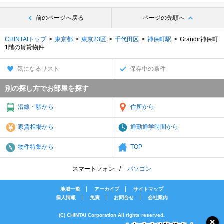
前のページへ戻る
ページの先頭へ
CHINTAIトップ
東京都
東京23区
千代田区
神保町駅
Grandir神保町
1階の賃貸物件
気になるリスト
保存中の条件
別の探し方でお部屋を探す
沿線・駅から
住所から
家賃相場から
通勤通学時間から
物件特集から
TOP
スマートフォン
パソコン
地域一覧
アーカイブ
サイトマップ
個人情報
免責
お問合せ
会社案内
(C) CHINTAI Corporation All rights reserved.