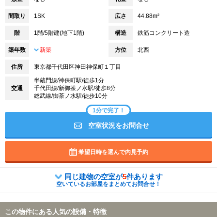
間取り
1SK
広さ
44.88m²
階
1階/5階建(地下1階)
構造
鉄筋コンクリート造
築年数
新築
方位
北西
住所
東京都千代田区神田神保町１丁目
半蔵門線/神保町駅/徒歩1分
交通
千代田線/新御茶ノ水駅/徒歩8分
総武線/御茶ノ水駅/徒歩10分
1分で完了！
空室状況をお問合せ
希望日時を選んで内見予約
同じ建物の空室が
5
件あります
空いているお部屋をまとめてお問合せ！
この物件にある人気の設備・特徴