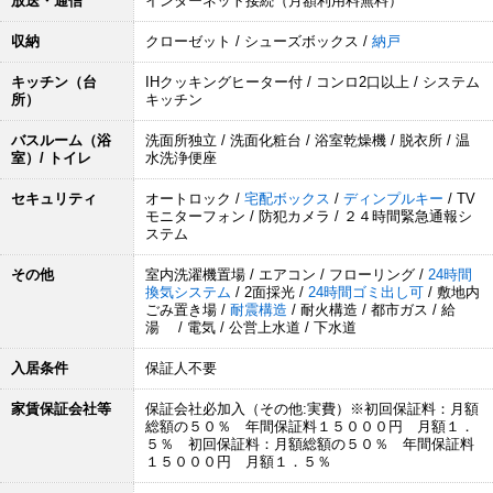
放送・通信
インターネット接続（月額利用料無料）
収納
クローゼット / シューズボックス /
納戸
キッチン（台
IHクッキングヒーター付 / コンロ2口以上 / システム
所）
キッチン
バスルーム（浴
洗面所独立 / 洗面化粧台 / 浴室乾燥機 / 脱衣所 / 温
室）/ トイレ
水洗浄便座
セキュリティ
オートロック /
宅配ボックス
/
ディンプルキー
/ TV
モニターフォン / 防犯カメラ / ２４時間緊急通報シ
ステム
その他
室内洗濯機置場 / エアコン / フローリング /
24時間
換気システム
/ 2面採光 /
24時間ゴミ出し可
/ 敷地内
ごみ置き場 /
耐震構造
/ 耐火構造 / 都市ガス / 給
湯 / 電気 / 公営上水道 / 下水道
入居条件
保証人不要
家賃保証会社等
保証会社必加入（その他:実費）※初回保証料：月額
総額の５０％ 年間保証料１５０００円 月額１．
５％ 初回保証料：月額総額の５０％ 年間保証料
１５０００円 月額１．５％