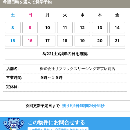
希望日時を選んで見学予約
土
日
月
火
水
木
金
8
9
10
11
12
13
14
15
16
17
18
19
20
21
8/22(土)以降の日を確認
店舗名:
株式会社リブマックスリーシング東京駅前店
営業時間:
９時～１９時
定休日:
次回更新予定日まで
残り約9日4時間24分54秒
この物件にお問合せする
この物件を見たい、空室状況を知りたいなど