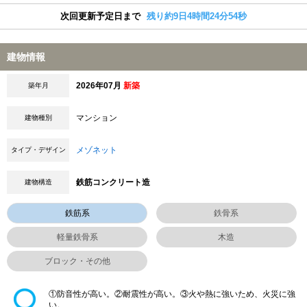
次回更新予定日まで
残り約9日4時間24分54秒
建物情報
2026年07月
新築
築年月
マンション
建物種別
メゾネット
タイプ・デザイン
鉄筋コンクリート造
建物構造
鉄筋系
鉄骨系
軽量鉄骨系
木造
ブロック・その他
①防音性が高い。②耐震性が高い。③火や熱に強いため、火災に強
い。