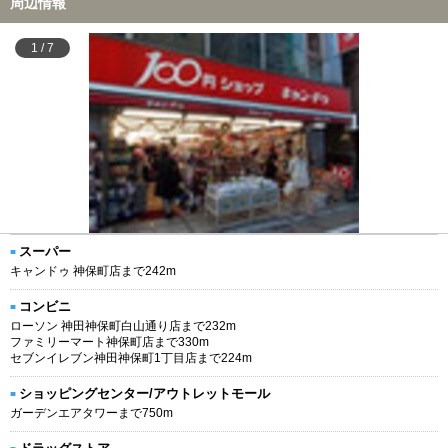
周辺情報
1
/
7
スーパー
キャンドゥ 神保町店まで242m
コンビニ
ローソン 神田神保町白山通り店まで232m
ファミリーマート神保町店まで330m
セブンイレブン神田神保町1丁目店まで224m
ショッピングセンター/アウトレットモール
ガーデンエアタワーまで750m